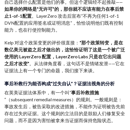
自己选择什么配置是他们的事。但这个逻辑经不起推敲——
如果你的网络是”无许可”的，那你就不应该有能力在事后禁
止1-of-1配置
。LayerZero 攻击后宣布”不再为任何1-of-1
DVN配置的应用签名或证明消息”，恰恰说明他们既有控制
能力，也在行使控制能力。
Kelp 对这个政策变更的评价很直接：
“那个政策转变，是在
数亿美元被盗之后才做出的，这恰恰证明了这是一个被广泛
使用的 LayerZero 配置，LayerZero Labs 只是在它出问题
之后才改变”
。从法律角度看，这句话不是情绪发泄——它在
证据法上有一个专门的命题，我们接下来谈。
事后补救行为能否构成”过失自认”？证据法视角的分析
在英美证据法体系中，有一个叫”
事后补救措施
“（subsequent remedial measures）的规则。一般规则是：
事故发生后，被告采取的改进措施，不能作为证明被告先前
存在过失的证据。这个规则的立法目的是鼓励人们修复安全
问题，而不是因为害怕被拿来当证据而保持危险状态。