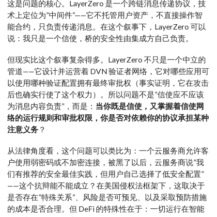
这是问题的核心。LayerZero 是一个跨链消息传递协议，技
术上定位为”中间件”——它不托管用户资产，不直接操作智
能合约，只负责传递消息。在这个叙事下，LayerZero 可以
说：我只是一个信使，桥的安全性由集成方自己负责。
但现实比这个叙事复杂得多。LayerZero 不只是一个中立的
管道——它设计并运营着 DVN 验证者网络，它对哪些应用可
以使用哪种验证配置拥有最终审批权（事实证明，它在攻击
后也确实行使了这个权力）。所以问题不是”信使应不应该
为消息内容负责”，而是：
当你既是信使，又掌握着信使网
络的运行规则和审批权限，你是否对依赖你的协议承担某种
注意义务
？
从法律角度看，这个问题可以类比为：一个云服务商允许客
户使用弱密码或不加密连接，被黑了以后，云服务商说”我
们有推荐的安全最佳实践，但用户自己选择了低安全配置”
——这个抗辩能不能成立？在美国侵权法框架下，这取决于
是否存在”特殊关系”、风险是否可预见、以及采取预防措施
的成本是否合理。但 DeFi 的特殊性在于：一切运行在智能