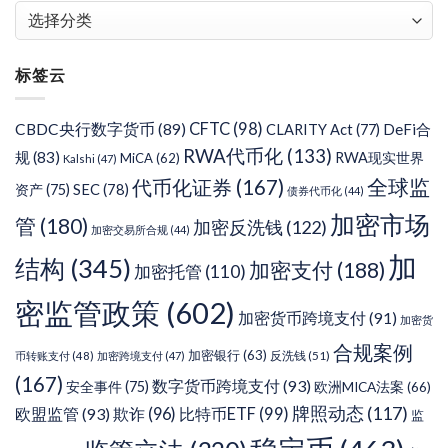
文
章
分
标签云
类
CFTC
(98)
CBDC央行数字货币
(89)
DeFi合
CLARITY Act
(77)
RWA代币化
(133)
规
(83)
RWA现实世界
MiCA
(62)
Kalshi
(47)
代币化证券
(167)
全球监
SEC
(78)
资产
(75)
债券代币化
(44)
加密市场
管
(180)
加密反洗钱
(122)
加密交易所合规
(44)
加
结构
(345)
加密支付
(188)
加密托管
(110)
密监管政策
(602)
加密货币跨境支付
(91)
加密货
合规案例
加密银行
(63)
反洗钱
(51)
币转账支付
(48)
加密跨境支付
(47)
(167)
数字货币跨境支付
(93)
安全事件
(75)
欧洲MICA法案
(66)
牌照动态
(117)
欧盟监管
(93)
欺诈
(96)
比特币ETF
(99)
监