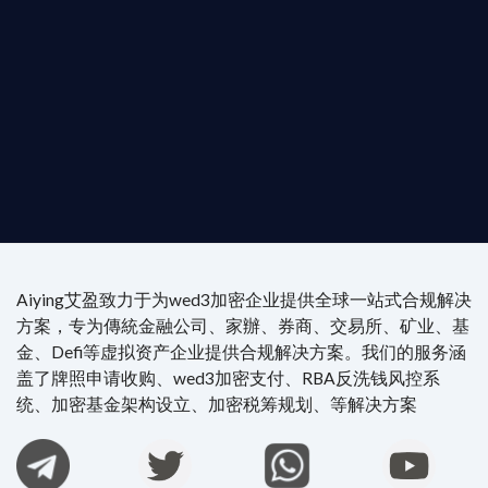
供最專業、最高效的合規支持。
尖專家團隊：成員均擁有 ACAMS 認證反洗錢师、資
執業律師資質。
4/7 全球無時差響應：香港、迪拜、歐洲本地化團隊
時在線。
Aiying艾盈致力于为wed3加密企业提供全球一站式合规解决
方案，专为傳統金融公司、家辦、券商、交易所、矿业、基
金、Defi等虚拟资产企业提供合规解决方案。我们的服务涵
盖了牌照申请收购、wed3加密支付、RBA反洗钱风控系
统、加密基金架构设立、加密税筹规划、等解决方案