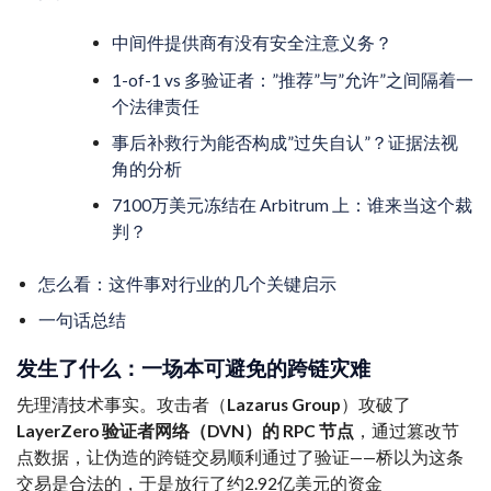
中间件提供商有没有安全注意义务？
1-of-1 vs 多验证者：”推荐”与”允许”之间隔着一
个法律责任
事后补救行为能否构成”过失自认”？证据法视
角的分析
7100万美元冻结在 Arbitrum 上：谁来当这个裁
判？
怎么看：这件事对行业的几个关键启示
一句话总结
发生了什么：一场本可避免的跨链灾难
先理清技术事实。攻击者（
Lazarus Group
）攻破了
LayerZero 验证者网络（DVN）的 RPC 节点
，通过篡改节
点数据，让伪造的跨链交易顺利通过了验证——桥以为这条
交易是合法的，于是放行了约2.92亿美元的资金