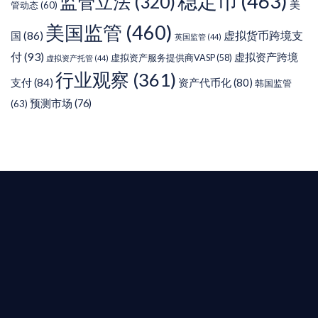
稳定币
(463)
监管立法
(320)
美
管动态
(60)
美国监管
(460)
虚拟货币跨境支
国
(86)
英国监管
(44)
付
(93)
虚拟资产跨境
虚拟资产服务提供商VASP
(58)
虚拟资产托管
(44)
行业观察
(361)
支付
(84)
资产代币化
(80)
韩国监管
预测市场
(76)
(63)
T AIYING
您的全球
b3 合規商業版圖
是準備在香港申請 1/4/9號牌照升級的傳統金融券
是尋求開曼加密基金設立的資產管理團隊，艾盈都將