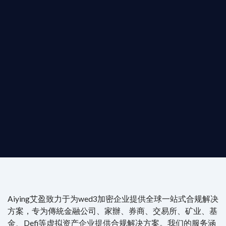
T AIYING
動您的全球
b3 合規商業版圖
是準備在香港申請 1/4/9號牌照升級的傳統金融券商，還是尋
尖專家團隊：成員均擁有 ACAMS 認證反洗錢师、資深執業律師
Aiying艾盈致力于为wed3加密企业提供全球一站式合规解决
方案，专为傳統金融公司、家辦、券商、交易所、矿业、基
金、Defi等虚拟资产企业提供合规解决方案。我们的服务涵