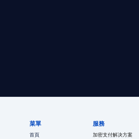
求開曼加密基金設立的資產管理團隊，艾盈都將為您提供最專業、
資質。
24/7 全球無時差響應：香港、
菜單
服務
首頁
加密支付解决方案