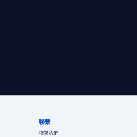
最高效的合規支持。
迪拜、歐洲本地化團隊實時在線。
聯繫
聯繫我們