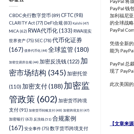
类
PayPal
PayPal 
CFTC
(98)
CBDC央行数字货币
(89)
加利福尼亚州圣何塞
DeFi合规
(83)
的全球战略合作
CLARITY Act
(77)
Kalshi
(47)
RWA代币化
(133)
PayPal
RWA现实
MiCA
(62)
代币化证券
SEC
(78)
世界资产
(75)
凭借全新的体
(167)
全球监管
(180)
能为 Pay
债券代币化
(44)
加
加密反洗钱
(122)
加密交易所合规
(44)
PayPal
密市场结构
(345)
现了 Pa
加密托管
加密监
此次美国的最新
加密支付
(188)
(110)
管政策
(602)
加密货币跨境
支付
(91)
加密货币转账支付
(48)
加密跨境支付
(47)
合规案例
加密银行
(63)
反洗钱
(51)
【文章来源
(167)
数字货币跨境支付
安全事件
(75)