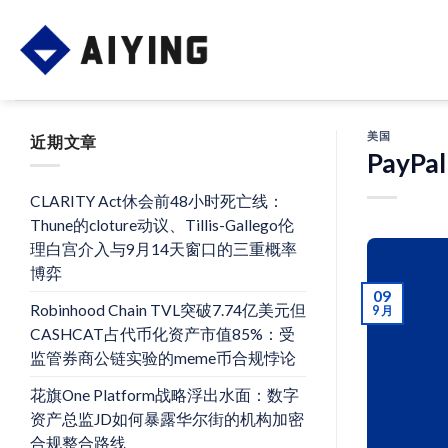
Skip
to
content
美国
近期文章
PayPa
CLARITY Act休会前48小时死亡线：
Thune的cloture动议、Tillis-Gallego伦
理白宫介入与9月14天窗口的三重概率
博弈
09
Robinhood Chain TVL突破7.74亿美元但
9 月
CASHCAT占代币化资产市值85%：受
监管券商公链实验的meme币合规悖论
花旗One Platform战略浮出水面：数字
资产总监JD如何暴露华尔街的机构加密
合规整合路线