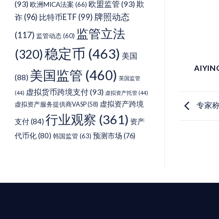
(93)
欧盟监管
(93)
欺
欧洲MICA法案
(66)
牌照动态
诈
(96)
比特币ETF
(99)
监管立法
(117)
监管动态
(60)
稳定币
(463)
(320)
美国
AIYI
美国监管
(460)
(88)
英国监管
虚拟货币跨境支付
(93)
(44)
虚拟资产托管
(44)
虚拟资产跨境
专家称
虚拟资产服务提供商VASP
(58)
行业观察
(361)
支付
(84)
资产
代币化
(80)
预测市场
(76)
韩国监管
(63)