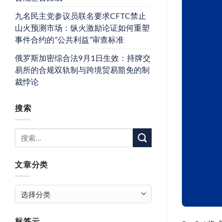
九名民主党参议员联名要求CFTC禁止
山火预测市场：纵火激励论证如何重塑
事件合约的”公共利益”审查标准
俄罗斯加密综合法9月1日生效：持牌交
易所的合规双轨制与跨境贸易豁免的制
裁悖论
搜索
文章分类
文
章
分
标签云