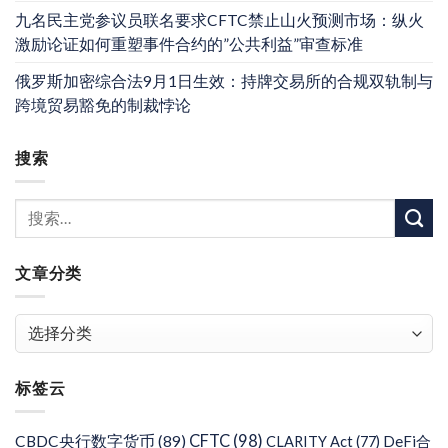
九名民主党参议员联名要求CFTC禁止山火预测市场：纵火
激励论证如何重塑事件合约的”公共利益”审查标准
俄罗斯加密综合法9月1日生效：持牌交易所的合规双轨制与
跨境贸易豁免的制裁悖论
搜索
文章分类
文
章
分
标签云
类
CFTC
(98)
CBDC央行数字货币
(89)
DeFi合
CLARITY Act
(77)