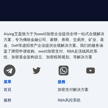
4/7 全球無時差響應：香港、迪拜、歐洲本地化團隊
時在線。
Aiying艾盈致力于为wed3加密企业提供全球一站式合规解决
方案，专为傳統金融公司、家辦、券商、交易所、矿业、基
金、Defi等虚拟资产企业提供合规解决方案。我们的服务涵
盖了牌照申请收购、wed3加密支付、RBA反洗钱风控系
统、加密基金架构设立、加密税筹规划、等解决方案
菜單
服務
首頁
加密支付解决方案
服務
RBA风控系统