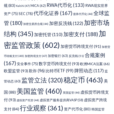
RWA代币化
(133)
规
(83)
RWA现实世界
MiCA
(62)
Kalshi
(47)
代币化证券
(167)
全球监
SEC
(78)
资产
(75)
债券代币化
(44)
加密市场
管
(180)
加密反洗钱
(122)
加密交易所合规
(44)
加
结构
(345)
加密支付
(188)
加密托管
(110)
密监管政策
(602)
加密货币跨境支付
(91)
加密货
合规案例
加密银行
(63)
反洗钱
(51)
币转账支付
(48)
加密跨境支付
(47)
(167)
数字货币跨境支付
(93)
安全事件
(75)
欧洲MICA法案
(66)
牌照动态
(117)
欧盟监管
(93)
欺诈
(96)
比特币ETF
(99)
监
稳定币
(463)
监管立法
(320)
美
管动态
(60)
美国监管
(460)
虚拟货币跨境支
国
(88)
英国监管
(44)
付
(93)
虚拟资产跨境
虚拟资产服务提供商VASP
(58)
虚拟资产托管
(44)
行业观察
(361)
支付
(84)
资产代币化
(80)
韩国监管