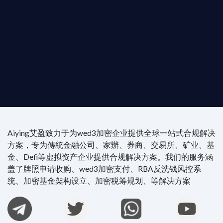
尖專家團隊：成員均擁有 ACAMS 認證反洗錢师、資
執業律師資質。
4/7 全球無時差響應：香港、迪拜、歐洲本地化團隊
時在線。
Aiying艾盈致力于为wed3加密企业提供全球一站式合规解决
方案，专为傳統金融公司、家辦、券商、交易所、矿业、基
金、Defi等虚拟资产企业提供合规解决方案。我们的服务涵
盖了牌照申请收购、wed3加密支付、RBA反洗钱风控系
统、加密基金架构设立、加密税筹规划、等解决方案