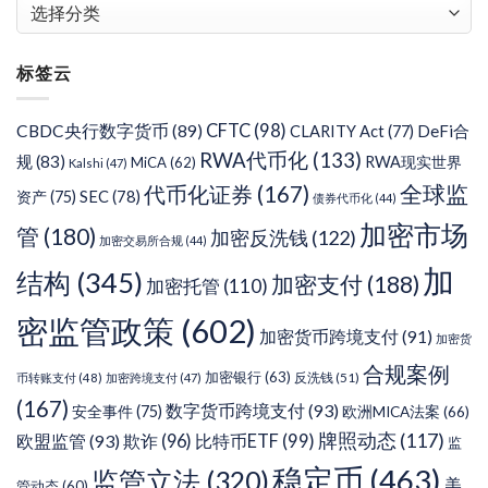
文
章
分
标签云
类
CFTC
(98)
CBDC央行数字货币
(89)
DeFi合
CLARITY Act
(77)
RWA代币化
(133)
规
(83)
RWA现实世界
MiCA
(62)
Kalshi
(47)
代币化证券
(167)
全球监
SEC
(78)
资产
(75)
债券代币化
(44)
加密市场
管
(180)
加密反洗钱
(122)
加密交易所合规
(44)
加
结构
(345)
加密支付
(188)
加密托管
(110)
密监管政策
(602)
加密货币跨境支付
(91)
加密货
合规案例
加密银行
(63)
反洗钱
(51)
币转账支付
(48)
加密跨境支付
(47)
(167)
数字货币跨境支付
(93)
安全事件
(75)
欧洲MICA法案
(66)
牌照动态
(117)
欧盟监管
(93)
欺诈
(96)
比特币ETF
(99)
监
稳定币
(463)
监管立法
(320)
美
管动态
(60)