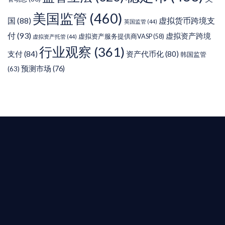
美国监管
(460)
虚拟货币跨境支
国
(88)
英国监管
(44)
付
(93)
虚拟资产跨境
虚拟资产服务提供商VASP
(58)
虚拟资产托管
(44)
行业观察
(361)
支付
(84)
资产代币化
(80)
韩国监管
预测市场
(76)
(63)
T AIYING
您的全球
b3 合規商業版圖
是準備在香港申請 1/4/9號牌照升級的傳統金融券
是尋求開曼加密基金設立的資產管理團隊，艾盈都將
供最專業、最高效的合規支持。