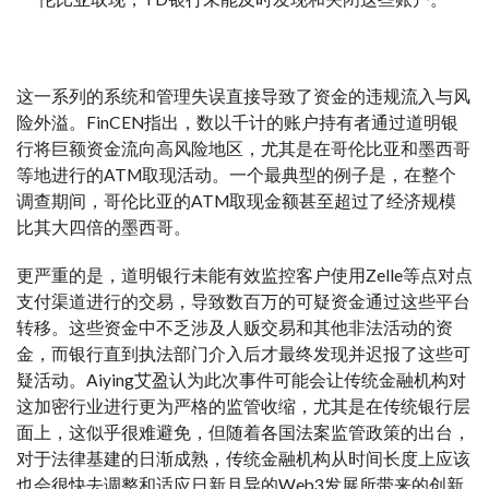
这一系列的系统和管理失误直接导致了资金的违规流入与风
险外溢。FinCEN指出，数以千计的账户持有者通过道明银
行将巨额资金流向高风险地区，尤其是在哥伦比亚和墨西哥
等地进行的ATM取现活动。一个最典型的例子是，在整个
调查期间，哥伦比亚的ATM取现金额甚至超过了经济规模
比其大四倍的墨西哥。
更严重的是，道明银行未能有效监控客户使用Zelle等点对点
支付渠道进行的交易，导致数百万的可疑资金通过这些平台
转移。这些资金中不乏涉及人贩交易和其他非法活动的资
金，而银行直到执法部门介入后才最终发现并迟报了这些可
疑活动。Aiying艾盈认为此次事件可能会让传统金融机构对
这加密行业进行更为严格的监管收缩，尤其是在传统银行层
面上，这似乎很难避免，但随着各国法案监管政策的出台，
对于法律基建的日渐成熟，传统金融机构从时间长度上应该
也会很快去调整和适应日新月异的Web3发展所带来的创新