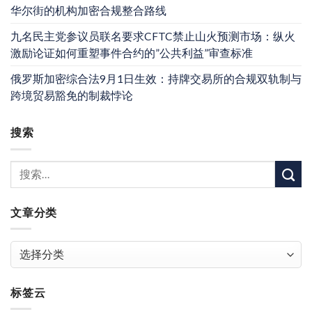
华尔街的机构加密合规整合路线
九名民主党参议员联名要求CFTC禁止山火预测市场：纵火
激励论证如何重塑事件合约的”公共利益”审查标准
俄罗斯加密综合法9月1日生效：持牌交易所的合规双轨制与
跨境贸易豁免的制裁悖论
搜索
文章分类
文
章
分
标签云
类