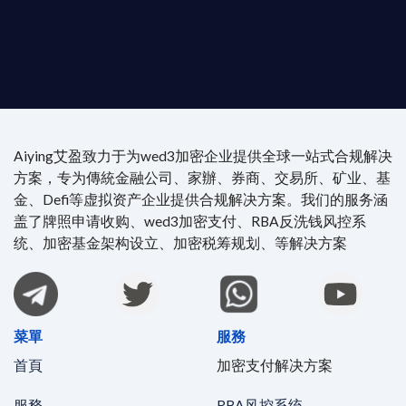
4/7 全球無時差響應：香港、迪拜、歐洲本地化團隊
時在線。
Aiying艾盈致力于为wed3加密企业提供全球一站式合规解决
方案，专为傳統金融公司、家辦、券商、交易所、矿业、基
金、Defi等虚拟资产企业提供合规解决方案。我们的服务涵
盖了牌照申请收购、wed3加密支付、RBA反洗钱风控系
统、加密基金架构设立、加密税筹规划、等解决方案
菜單
服務
首頁
加密支付解决方案
服務
RBA风控系统