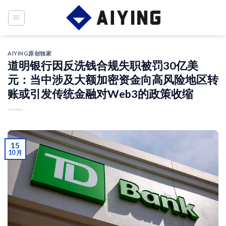
Skip
to
content
AIYING原创独家
道明银行因反洗钱合规失职被罚30亿美
元：当中涉及大额加密资金向高风险地区转
账或引发传统金融对Web3的政策收缩
15
10 月