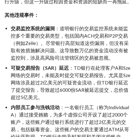
行升级，但这一升级过程因资金和资源的短缺而一再拖延。
其他违规事件：
交易监控系统的漏洞
：道明银行的交易监控系统未能监
控多个重要的交易类型，包括国内ACH交易和P2P交易
（例如Zelle）。尽管银行高层知道这些漏洞，但没有采
取有效措施解决问题。这导致数万亿的资金流动没有被
监控到，涉及高风险司法管辖区的交易被忽视。
可疑交易报告（SAR）延迟
：TD银行在处理客户A和Sze
网络的交易时，未能及时提交可疑交易报告。尤其是Sze
网络涉及超过2亿美元的可疑资金流动，但TD银行延迟
了提交报告，导致超过6000份SAR被延迟提交，总价值
超过5亿美元。
内部员工参与洗钱活动
：一名银行员工（称为Individual
A）通过接受贿赂，为多个虚假公司开设了超过2000个
账户，这些账户通过银行系统进行了超过2亿美元的交
易，包括贩毒资金。这些账户的交易主要通过ATM从哥
伦比亚取现，TD银行未能及时发现和关闭这些账户。