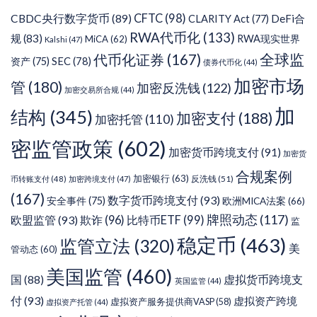
CFTC
(98)
CBDC央行数字货币
(89)
DeFi合
CLARITY Act
(77)
RWA代币化
(133)
规
(83)
RWA现实世界
MiCA
(62)
Kalshi
(47)
代币化证券
(167)
全球监
SEC
(78)
资产
(75)
债券代币化
(44)
加密市场
管
(180)
加密反洗钱
(122)
加密交易所合规
(44)
加
结构
(345)
加密支付
(188)
加密托管
(110)
密监管政策
(602)
加密货币跨境支付
(91)
加密货
合规案例
加密银行
(63)
反洗钱
(51)
币转账支付
(48)
加密跨境支付
(47)
(167)
数字货币跨境支付
(93)
安全事件
(75)
欧洲MICA法案
(66)
牌照动态
(117)
欧盟监管
(93)
欺诈
(96)
比特币ETF
(99)
监
稳定币
(463)
监管立法
(320)
美
管动态
(60)
美国监管
(460)
虚拟货币跨境支
国
(88)
英国监管
(44)
付
(93)
虚拟资产跨境
虚拟资产服务提供商VASP
(58)
虚拟资产托管
(44)