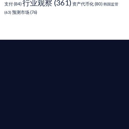
行业观察
(361)
支付
(84)
资产代币化
(80)
韩国监管
预测市场
(76)
(63)
T AIYING
您的全球
b3 合規商業版圖
是準備在香港申請 1/4/9號牌照升級的傳統金融券
是尋求開曼加密基金設立的資產管理團隊，艾盈都將
供最專業、最高效的合規支持。
尖專家團隊：成員均擁有 ACAMS 認證反洗錢师、資
執業律師資質。