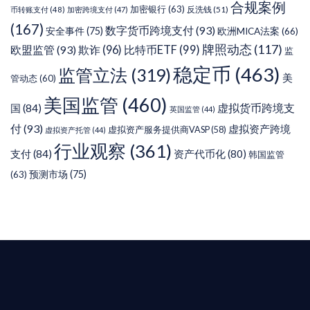
合规案例
加密银行
(63)
反洗钱
(51)
币转账支付
(48)
加密跨境支付
(47)
(167)
数字货币跨境支付
(93)
安全事件
(75)
欧洲MICA法案
(66)
牌照动态
(117)
欧盟监管
(93)
欺诈
(96)
比特币ETF
(99)
监
稳定币
(463)
监管立法
(319)
美
管动态
(60)
美国监管
(460)
虚拟货币跨境支
国
(84)
英国监管
(44)
付
(93)
虚拟资产跨境
虚拟资产服务提供商VASP
(58)
虚拟资产托管
(44)
行业观察
(361)
支付
(84)
资产代币化
(80)
韩国监管
预测市场
(75)
(63)
T AIYING
您的全球