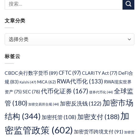
文章分类
文
章
分
标签云
类
CFTC
(97)
CBDC央行数字货币
(89)
DeFi合
CLARITY Act
(77)
RWA代币化
(133)
规
(83)
RWA现实世界
MiCA
(62)
Kalshi
(47)
代币化证券
(167)
全球监
SEC
(78)
资产
(75)
债券代币化
(44)
加密市场
管
(180)
加密反洗钱
(122)
加密交易所合规
(44)
加
结构
(344)
加密支付
(188)
加密托管
(108)
密监管政策
(602)
加密货币跨境支付
(91)
加密货