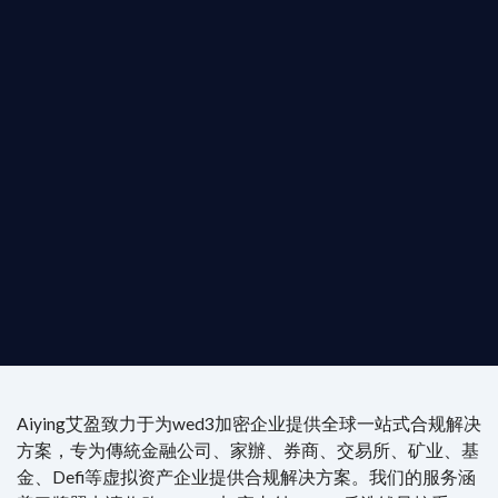
b3 合規商業版圖
是準備在香港申請 1/4/9號牌照升級的傳統金融券
是尋求開曼加密基金設立的資產管理團隊，艾盈都將
供最專業、最高效的合規支持。
尖專家團隊：成員均擁有 ACAMS 認證反洗錢师、資
執業律師資質。
4/7 全球無時差響應：香港、迪拜、歐洲本地化團隊
時在線。
Aiying艾盈致力于为wed3加密企业提供全球一站式合规解决
方案，专为傳統金融公司、家辦、券商、交易所、矿业、基
金、Defi等虚拟资产企业提供合规解决方案。我们的服务涵