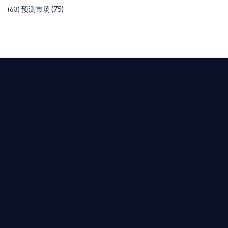
预测市场
(75)
(63)
T AIYING
您的全球
b3 合規商業版圖
是準備在香港申請 1/4/9號牌照升級的傳統金融券
是尋求開曼加密基金設立的資產管理團隊，艾盈都將
供最專業、最高效的合規支持。
尖專家團隊：成員均擁有 ACAMS 認證反洗錢师、資
執業律師資質。