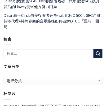
Solana治理提案SGP-0003的监管暗礁：代币销毁14倍跃升
背后的Howey测试他方努力困局
Dinari联手Circle向美投资者开放代币化标普500：SEC注册
转移代理+持牌券商的合规路径如何破解DTCC「黑箱」困
局
搜索
文章分类
文
章
分
标签云
类