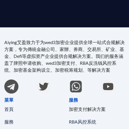
4/7 全球無時差響應：香港、迪拜、歐洲本地化團隊
時在線。
Aiying艾盈致力于为wed3加密企业提供全球一站式合规解决
方案，专为傳統金融公司、家辦、券商、交易所、矿业、基
金、Defi等虚拟资产企业提供合规解决方案。我们的服务涵
盖了牌照申请收购、wed3加密支付、RBA反洗钱风控系
统、加密基金架构设立、加密税筹规划、等解决方案
菜單
服務
首頁
加密支付解决方案
服務
RBA风控系统