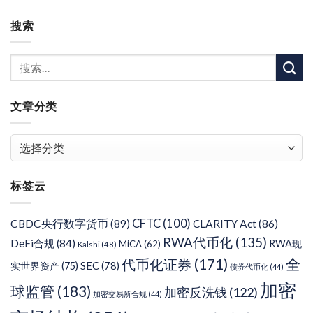
搜索
文章分类
文
章
分
标签云
类
CFTC
(100)
CBDC央行数字货币
(89)
CLARITY Act
(86)
RWA代币化
(135)
DeFi合规
(84)
RWA现
MiCA
(62)
Kalshi
(48)
代币化证券
(171)
全
SEC
(78)
实世界资产
(75)
债券代币化
(44)
加密
球监管
(183)
加密反洗钱
(122)
加密交易所合规
(44)