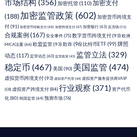
市场结构
(356)
加密支付
加密托管
(110)
加密监管政策
(602)
(188)
加密货币跨境支
付
(91)
加密银行
(63)
反洗钱
(51)
加密货币转账支付
(48)
加密跨境支付
(47)
合规案例
(167)
数字货币跨境支付
(93)
安全事件
(75)
欧洲
牌照
欧盟监管
(93)
欺诈
(96)
比特币ETF
(99)
MICA法案
(66)
监管立法
(329)
动态
(117)
监管动态
(60)
监管政策
(45)
稳定币
(467)
美国监管
(474)
美国
(90)
虚拟货币跨境支付
(93)
虚拟资产服务提供商VASP
虚拟资产托管
(44)
行业观察
(371)
虚拟资产跨境支付
(84)
资产代币
(58)
化
(80)
预测市场
(76)
韩国监管
(64)