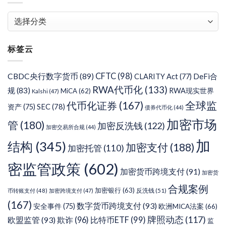
文
章
分
标签云
类
CFTC
(98)
CBDC央行数字货币
(89)
DeFi合
CLARITY Act
(77)
RWA代币化
(133)
规
(83)
RWA现实世界
MiCA
(62)
Kalshi
(47)
代币化证券
(167)
全球监
SEC
(78)
资产
(75)
债券代币化
(44)
加密市场
管
(180)
加密反洗钱
(122)
加密交易所合规
(44)
加
结构
(345)
加密支付
(188)
加密托管
(110)
密监管政策
(602)
加密货币跨境支付
(91)
加密货
合规案例
加密银行
(63)
反洗钱
(51)
币转账支付
(48)
加密跨境支付
(47)
(167)
数字货币跨境支付
(93)
安全事件
(75)
欧洲MICA法案
(66)
牌照动态
(117)
欧盟监管
(93)
欺诈
(96)
比特币ETF
(99)
监