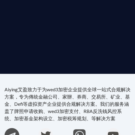
是尋求開曼加密基金設立的資產管理團隊，艾盈都將
供最專業、最高效的合規支持。
尖專家團隊：成員均擁有 ACAMS 認證反洗錢师、資
執業律師資質。
4/7 全球無時差響應：香港、迪拜、歐洲本地化團隊
時在線。
Aiying艾盈致力于为wed3加密企业提供全球一站式合规解决
方案，专为傳統金融公司、家辦、券商、交易所、矿业、基
金、Defi等虚拟资产企业提供合规解决方案。我们的服务涵
盖了牌照申请收购、wed3加密支付、RBA反洗钱风控系
统、加密基金架构设立、加密税筹规划、等解决方案