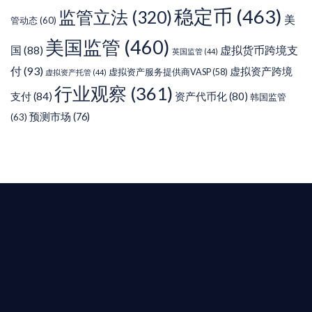
稳定币
(463)
监管立法
(320)
美
管动态
(60)
美国监管
(460)
虚拟货币跨境支
国
(88)
英国监管
(44)
付
(93)
虚拟资产跨境
虚拟资产服务提供商VASP
(58)
虚拟资产托管
(44)
行业观察
(361)
支付
(84)
资产代币化
(80)
韩国监管
预测市场
(76)
(63)
T AIYING
您的全球
b3 合規商業版圖
是準備在香港申請 1/4/9號牌照升級的傳統金融券