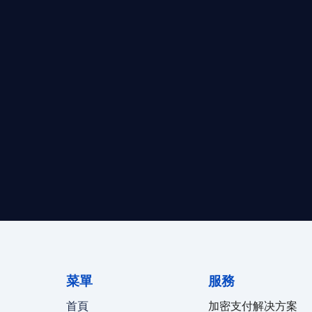
求開曼加密基金設立的資產管理團隊，艾盈都將為您提供最專業、
資質。
24/7 全球無時差響應：香港、
菜單
服務
首頁
加密支付解决方案