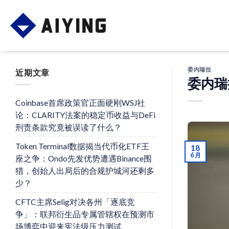
Skip
to
content
委内瑞拉
近期文章
委内瑞
Coinbase首席政策官正面硬刚WSJ社
论：CLARITY法案的稳定币收益与DeFi
刑责条款究竟被误读了什么？
Token Terminal数据揭当代币化ETF王
18
6 月
座之争：Ondo先发优势遭遇Binance围
猎，创始人出局后的合规护城河还剩多
少？
CFTC主席Selig对决各州「逐底竞
争」：联邦衍生品专属管辖权在预测市
场博弈中迎来宪法级压力测试