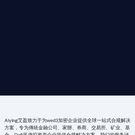
T AIYING
動您的全球
b3 合規商業版圖
是準備在香港申請 1/4/9號牌照升級的傳統金融券商，還是尋
尖專家團隊：成員均擁有 ACAMS 認證反洗錢师、資深執業律師
Aiying艾盈致力于为wed3加密企业提供全球一站式合规解决
方案，专为傳統金融公司、家辦、券商、交易所、矿业、基
金、Defi等虚拟资产企业提供合规解决方案。我们的服务涵