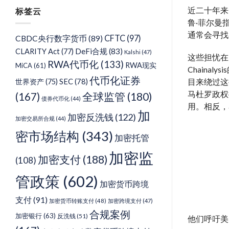
分
近二十年来
标签云
类
鲁·菲尔曼
通常会寻找
CFTC
(97)
CBDC央行数字货币
(89)
DeFi合规
(83)
CLARITY Act
(77)
Kalshi
(47)
这些担忧在
RWA代币化
(133)
RWA现实
MiCA
(61)
Chain
代币化证券
SEC
(78)
目来绕过这
世界资产
(75)
马杜罗政权
(167)
全球监管
(180)
债券代币化
(44)
用。相反，
加
加密反洗钱
(122)
加密交易所合规
(44)
密市场结构
(343)
加密托管
加密监
加密支付
(188)
(108)
管政策
(602)
加密货币跨境
支付
(91)
加密货币转账支付
(48)
加密跨境支付
(47)
合规案例
加密银行
(63)
反洗钱
(51)
他们呼吁美