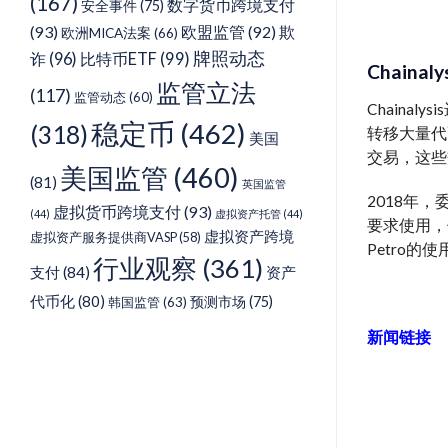
(167)
数字货币跨境支付
安全事件
(75)
(93)
欧盟监管
(92)
欺
欧洲MICA法案
(66)
牌照动态
诈
(96)
比特币ETF
(99)
Chaina
监管立法
(117)
监管动态
(60)
Chain
稳定币
(462)
(318)
转移大量代币
美国
交易，这些
美国监管
(460)
(81)
英国监管
2018年
虚拟货币跨境支付
(93)
(44)
虚拟资产托管
(44)
要求使用，但
虚拟资产跨境
虚拟资产服务提供商VASP
(58)
Petro的使
行业观察
(361)
支付
(84)
资产
代币化
(80)
预测市场
(75)
韩国监管
(63)
新闻链接