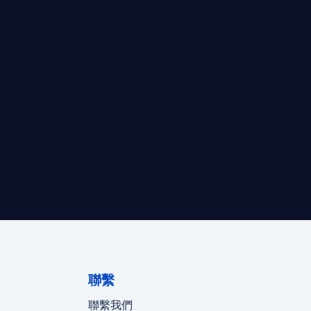
最高效的合規支持。
迪拜、歐洲本地化團隊實時在線。
聯繫
聯繫我們