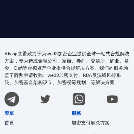
4/7 全球無時差響應：香港、迪拜、歐洲本地化團隊
時在線。
Aiying艾盈致力于为wed3加密企业提供全球一站式合规解决
方案，专为傳統金融公司、家辦、券商、交易所、矿业、基
金、Defi等虚拟资产企业提供合规解决方案。我们的服务涵
盖了牌照申请收购、wed3加密支付、RBA反洗钱风控系
统、加密基金架构设立、加密税筹规划、等解决方案
菜單
服務
首頁
加密支付解决方案