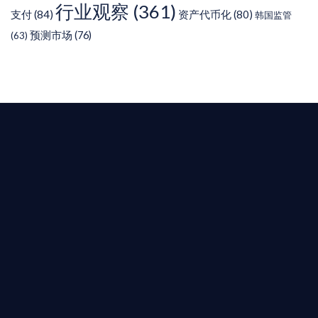
行业观察
(361)
支付
(84)
资产代币化
(80)
韩国监管
预测市场
(76)
(63)
T AIYING
您的全球
b3 合規商業版圖
是準備在香港申請 1/4/9號牌照升級的傳統金融券
是尋求開曼加密基金設立的資產管理團隊，艾盈都將
供最專業、最高效的合規支持。
尖專家團隊：成員均擁有 ACAMS 認證反洗錢师、資
執業律師資質。