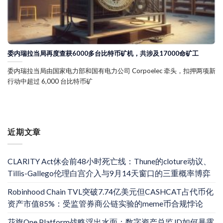
委内瑞拉当局再度查获6000多台比特币矿机，共涉及17000命矿工
委内瑞拉当局由国家电力部和国有电力公司 Corpoelec 牵头，扣押两项新
行动中超过 6,000 台比特币矿
近期文章
CLARITY Act休会前48小时死亡线：Thune的cloture动议、
Tillis-Gallego伦理白宫介入与9月14天窗口的三重概率博弈
Robinhood Chain TVL突破7.74亿美元但CASHCAT占代币化
资产市值85%：受监管券商公链实验的meme币合规悖论
花旗One Platform战略浮出水面：数字资产总监JD如何暴露