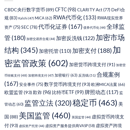
CFTC
(98)
CBDC央行数字货币
(89)
DeFi合
CLARITY Act
(77)
RWA代币化
(133)
规
(83)
RWA现实世界
MiCA
(62)
Kalshi
(47)
代币化证券
(167)
全球监
SEC
(78)
资产
(75)
债券代币化
(44)
加密市场
管
(180)
加密反洗钱
(122)
加密交易所合规
(44)
加
结构
(345)
加密支付
(188)
加密托管
(110)
密监管政策
(602)
加密货币跨境支付
(91)
加密货
合规案例
加密银行
(63)
反洗钱
(51)
币转账支付
(48)
加密跨境支付
(47)
(167)
数字货币跨境支付
(93)
安全事件
(75)
欧洲MICA法案
(66)
牌照动态
(117)
欧盟监管
(93)
欺诈
(96)
比特币ETF
(99)
监
稳定币
(463)
监管立法
(320)
美
管动态
(60)
美国监管
(460)
虚拟货币跨境支
国
(88)
英国监管
(44)
付
(93)
虚拟资产跨境
虚拟资产服务提供商VASP
(58)
虚拟资产托管
(44)