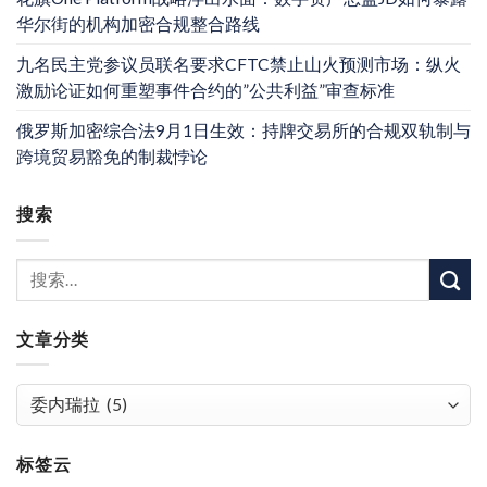
华尔街的机构加密合规整合路线
九名民主党参议员联名要求CFTC禁止山火预测市场：纵火
激励论证如何重塑事件合约的”公共利益”审查标准
俄罗斯加密综合法9月1日生效：持牌交易所的合规双轨制与
跨境贸易豁免的制裁悖论
搜索
文章分类
文
章
分
标签云
类