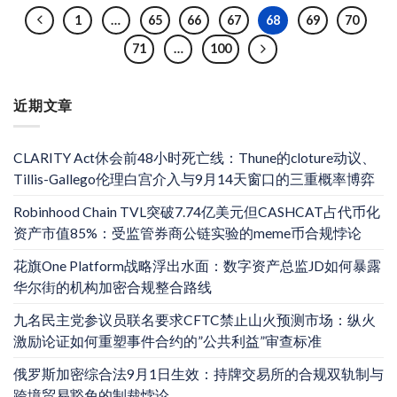
1
…
65
66
67
68
69
70
71
…
100
近期文章
CLARITY Act休会前48小时死亡线：Thune的cloture动议、
Tillis-Gallego伦理白宫介入与9月14天窗口的三重概率博弈
Robinhood Chain TVL突破7.74亿美元但CASHCAT占代币化
资产市值85%：受监管券商公链实验的meme币合规悖论
花旗One Platform战略浮出水面：数字资产总监JD如何暴露
华尔街的机构加密合规整合路线
九名民主党参议员联名要求CFTC禁止山火预测市场：纵火
激励论证如何重塑事件合约的”公共利益”审查标准
俄罗斯加密综合法9月1日生效：持牌交易所的合规双轨制与
跨境贸易豁免的制裁悖论