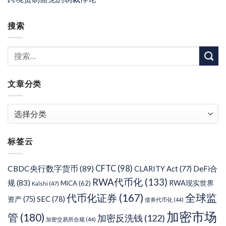
搜索
文章分类
文
章
分
标签云
类
CFTC
(98)
CBDC央行数字货币
(89)
DeFi合
CLARITY Act
(77)
RWA代币化
(133)
规
(83)
RWA现实世界
MiCA
(62)
Kalshi
(47)
代币化证券
(167)
全球监
SEC
(78)
资产
(75)
债券代币化
(44)
加密市场
管
(180)
加密反洗钱
(122)
加密交易所合规
(44)