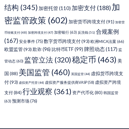
加
结构
(345)
加密支付
(188)
加密托管
(110)
密监管政策
(602)
加密货币跨境支付
(91)
加密货
合规案例
加密银行
(63)
反洗钱
(51)
币转账支付
(48)
加密跨境支付
(47)
(167)
数字货币跨境支付
(93)
安全事件
(75)
欧洲MICA法案
(66)
牌照动态
(117)
欧盟监管
(93)
欺诈
(96)
比特币ETF
(99)
监
稳定币
(463)
监管立法
(320)
美
管动态
(60)
美国监管
(460)
虚拟货币跨境支
国
(88)
英国监管
(44)
付
(93)
虚拟资产跨境
虚拟资产服务提供商VASP
(58)
虚拟资产托管
(44)
行业观察
(361)
支付
(84)
资产代币化
(80)
韩国监管
预测市场
(76)
(63)