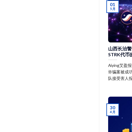
01
5 月
山西长治警
STRK代
Aiying艾
诈骗案被成
队接受害人
30
4 月