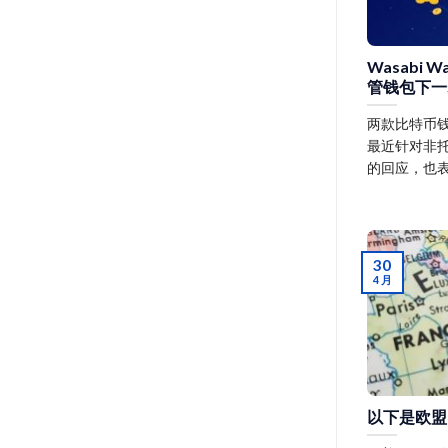
Wasabi W
管钱包下一
两款比特币
最近针对非托管
的回应，也
30
4 月
以下是欧盟