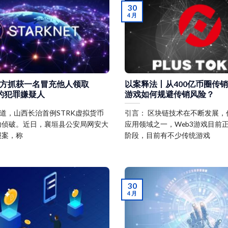
30
4 月
方抓获一名冒充他人领取
以案释法丨从400亿币圈传销
币的犯罪嫌疑人
游戏如何规避传销风险？
盈报道，山西长治首例STRK虚拟货币
引言： 区块链技术在不断发展，
功侦破。近日，襄垣县公安局网安大
应用领域之一，Web3游戏目前
报案，称
阶段，目前有不少传统游戏
30
4 月