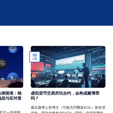
05
5 月
法律困境：钱
虚拟货币交易所玩合约，会构成赌博罪
挑战与应对策
吗？
最近微博上有博主（可能为币圈某KOL）发布消
策其实一直很明
息称，因为涉嫌参与BKEX（币客）交易所网络