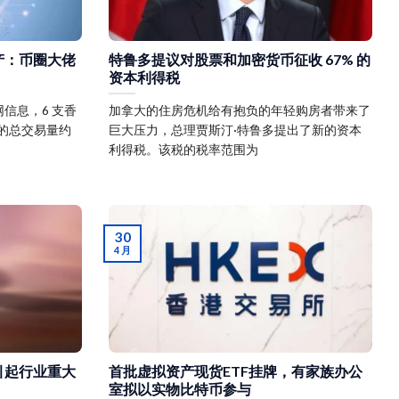
产：币圈大佬
特鲁多提议对股票和加密货币征收 67% 的
资本利得税
网信息，6 支香
加拿大的住房危机给有抱负的年轻购房者带来了
 的总交易量约
巨大压力，总理贾斯汀·特鲁多提出了新的资本
利得税。该税的税率范围为
30
4 月
引起行业重大
首批虚拟资产现货ETF挂牌，有家族办公
室拟以实物比特币参与