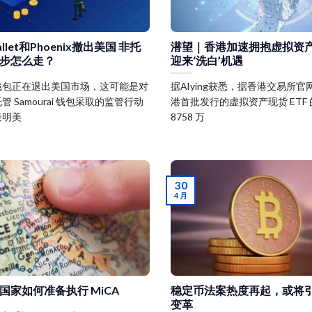
allet和Phoenix撤出美国 非托
潜望｜香港加速拥抱虚拟资
步怎么走？
迎来‘洗白’机遇
钱包正在退出美国市场，这可能是对
据AIying获悉，据香港交易所官
 Samourai 钱包采取的监管行动
港首批发行的虚拟资产现货 ETF
表明美
8758 万
30
4 月
国家如何准备执行 MiCA
稳定币法案热度再起，或将
变革