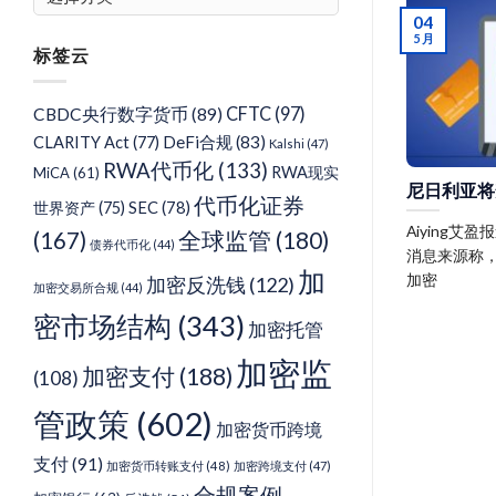
章
04
分
5 月
标签云
类
CFTC
(97)
CBDC央行数字货币
(89)
DeFi合规
(83)
CLARITY Act
(77)
Kalshi
(47)
RWA代币化
(133)
RWA现实
MiCA
(61)
尼日利亚将
代币化证券
SEC
(78)
世界资产
(75)
Aiying艾盈
(167)
全球监管
(180)
债券代币化
(44)
消息来源称，
加
加密
加密反洗钱
(122)
加密交易所合规
(44)
密市场结构
(343)
加密托管
加密监
加密支付
(188)
(108)
管政策
(602)
加密货币跨境
支付
(91)
加密货币转账支付
(48)
加密跨境支付
(47)
合规案例