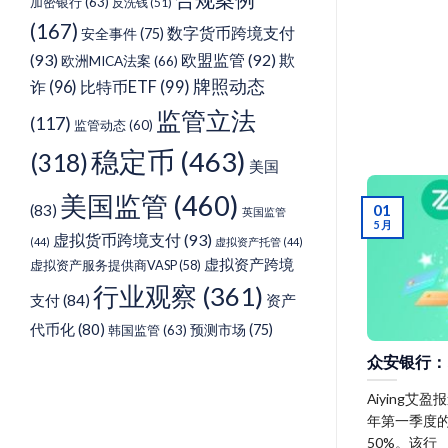
加密银行
(63)
反洗钱
(51)
(167)
数字货币跨境支付
安全事件
(75)
(93)
欧盟监管
(92)
欺
欧洲MICA法案
(66)
牌照动态
诈
(96)
比特币ETF
(99)
监管立法
(117)
监管动态
(60)
稳定币
(463)
(318)
美国
美国监管
(460)
01
(83)
英国监管
5 月
虚拟货币跨境支付
(93)
(44)
虚拟资产托管
(44)
虚拟资产跨境
虚拟资产服务提供商VASP
(58)
行业观察
(361)
支付
(84)
资产
代币化
(80)
预测市场
(75)
韩国监管
(63)
众安银行：
Aiying艾
年第一季度
50%。该行