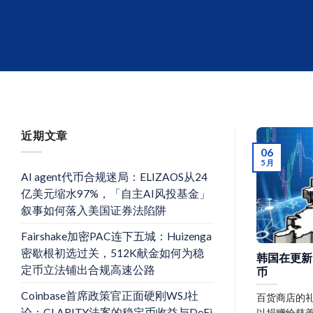
近期文章
06
5 月
AI agent代币合规迷局：ELIZAOS从24
亿美元缩水97%，「自主AI风投基金」
叙事如何落入美国证券法陷阱
Fairshake加密PAC连下五城：Huizenga
密歇根初选过关，512K献金如何为稳
韩国在更新
定币立法铺出合规高速公路
币
Coinbase首席政策官正面硬刚WSJ社
百货商店的
论：CLARITY法案的稳定币收益与DeFi
以捐赠给慈善