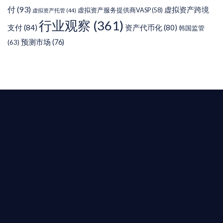
付
(93)
虚拟资产跨境
虚拟资产服务提供商VASP
(58)
虚拟资产托管
(44)
行业观察
(361)
支付
(84)
资产代币化
(80)
韩国监管
预测市场
(76)
(63)
T AIYING
您的全球
b3 合規商業版圖
是準備在香港申請 1/4/9號牌照升級的傳統金融券
是尋求開曼加密基金設立的資產管理團隊，艾盈都將
供最專業、最高效的合規支持。