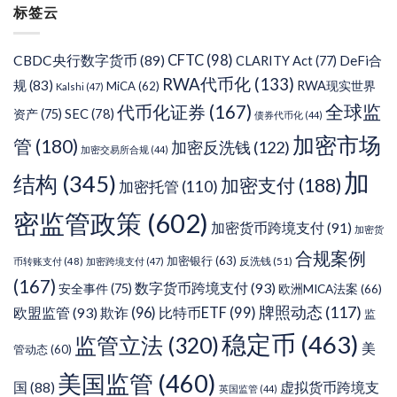
标签云
类
CFTC
(98)
CBDC央行数字货币
(89)
DeFi合
CLARITY Act
(77)
RWA代币化
(133)
规
(83)
RWA现实世界
MiCA
(62)
Kalshi
(47)
代币化证券
(167)
全球监
SEC
(78)
资产
(75)
债券代币化
(44)
加密市场
管
(180)
加密反洗钱
(122)
加密交易所合规
(44)
加
结构
(345)
加密支付
(188)
加密托管
(110)
密监管政策
(602)
加密货币跨境支付
(91)
加密货
合规案例
加密银行
(63)
反洗钱
(51)
币转账支付
(48)
加密跨境支付
(47)
(167)
数字货币跨境支付
(93)
安全事件
(75)
欧洲MICA法案
(66)
牌照动态
(117)
欧盟监管
(93)
欺诈
(96)
比特币ETF
(99)
监
稳定币
(463)
监管立法
(320)
美
管动态
(60)
美国监管
(460)
虚拟货币跨境支
国
(88)
英国监管
(44)