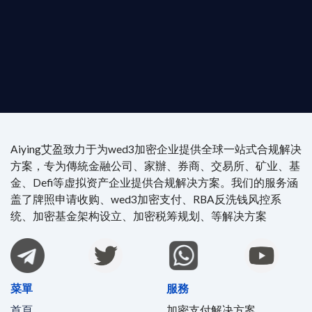
尖專家團隊：成員均擁有 ACAMS 認證反洗錢师、資
執業律師資質。
4/7 全球無時差響應：香港、迪拜、歐洲本地化團隊
時在線。
Aiying艾盈致力于为wed3加密企业提供全球一站式合规解决
方案，专为傳統金融公司、家辦、券商、交易所、矿业、基
金、Defi等虚拟资产企业提供合规解决方案。我们的服务涵
盖了牌照申请收购、wed3加密支付、RBA反洗钱风控系
统、加密基金架构设立、加密税筹规划、等解决方案
菜單
服務
首頁
加密支付解决方案