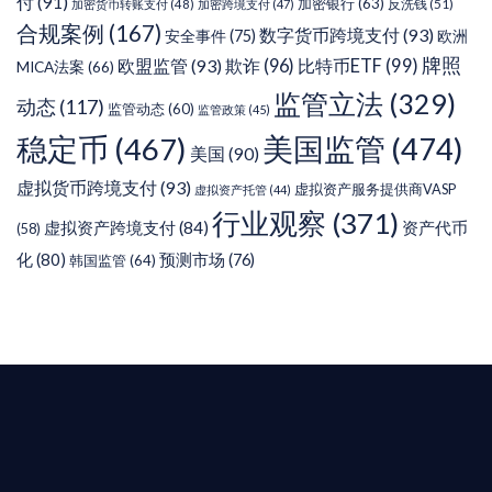
付
(91)
加密银行
(63)
反洗钱
(51)
加密货币转账支付
(48)
加密跨境支付
(47)
合规案例
(167)
数字货币跨境支付
(93)
安全事件
(75)
欧洲
牌照
欧盟监管
(93)
欺诈
(96)
比特币ETF
(99)
MICA法案
(66)
监管立法
(329)
动态
(117)
监管动态
(60)
监管政策
(45)
稳定币
(467)
美国监管
(474)
美国
(90)
虚拟货币跨境支付
(93)
虚拟资产服务提供商VASP
虚拟资产托管
(44)
行业观察
(371)
虚拟资产跨境支付
(84)
资产代币
(58)
化
(80)
预测市场
(76)
韩国监管
(64)
T AIYING
您的全球