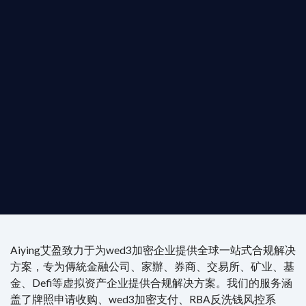
b3 合規商業版圖
是準備在香港申請 1/4/9號牌照升級的傳統金融券
是尋求開曼加密基金設立的資產管理團隊，艾盈都將
供最專業、最高效的合規支持。
尖專家團隊：成員均擁有 ACAMS 認證反洗錢师、資
執業律師資質。
4/7 全球無時差響應：香港、迪拜、歐洲本地化團隊
時在線。
Aiying艾盈致力于为wed3加密企业提供全球一站式合规解决
方案，专为傳統金融公司、家辦、券商、交易所、矿业、基
金、Defi等虚拟资产企业提供合规解决方案。我们的服务涵
盖了牌照申请收购、wed3加密支付、RBA反洗钱风控系