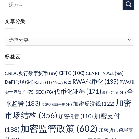
文章分类
文
章
分
标签云
类
CFTC
(100)
CBDC央行数字货币
(89)
CLARITY Act
(86)
RWA代币化
(135)
DeFi合规
(84)
RWA现
MiCA
(62)
Kalshi
(48)
代币化证券
(171)
全
SEC
(78)
实世界资产
(75)
债券代币化
(44)
加密
球监管
(183)
加密反洗钱
(122)
加密交易所合规
(44)
市场结构
(356)
加密支付
加密托管
(110)
加密监管政策
(602)
(188)
加密货币跨境支