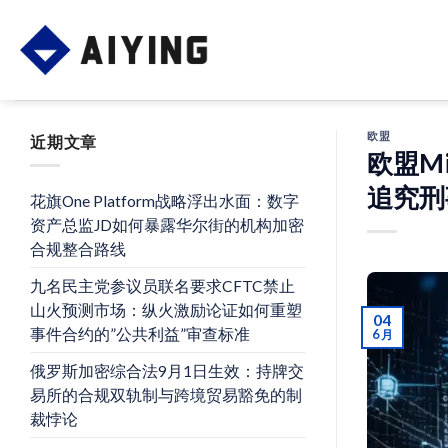
Skip
to
content
欧盟
近期文章
欧盟M
追究刑
花旗One Platform战略浮出水面：数字
资产总监JD如何暴露华尔街的机构加密
合规整合路线
九名民主党参议员联名要求CFTC禁止
山火预测市场：纵火激励论证如何重塑
04
事件合约的”公共利益”审查标准
6 月
俄罗斯加密综合法9月1日生效：持牌交
易所的合规双轨制与跨境贸易豁免的制
裁悖论