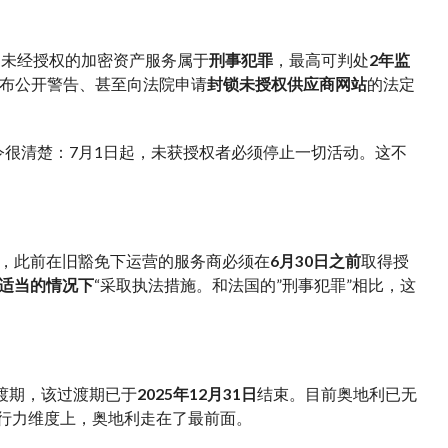
，未经授权的加密资产服务属于
刑事犯罪
，最高可判处
2年监
发布公开警告、甚至向法院申请
封锁未授权供应商网站
的法定
的指令很清楚：7月1日起，未获授权者必须停止一切活动。这不
法案，此前在旧豁免下运营的服务商必须在
6月30日之前
取得授
适当的情况下
“采取执法措施。和法国的”刑事犯罪”相比，这
过渡期，该过渡期已于
2025年12月31日
结束。目前奥地利已无
执行力维度上，奥地利走在了最前面。