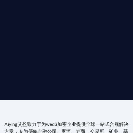
T AIYING
動您的全球
b3 合規商業版圖
是準備在香港申請 1/4/9號牌照升級的傳統金融券商，還是尋
尖專家團隊：成員均擁有 ACAMS 認證反洗錢师、資深執業律師
Aiying艾盈致力于为wed3加密企业提供全球一站式合规解决
方案，专为傳統金融公司、家辦、券商、交易所、矿业、基