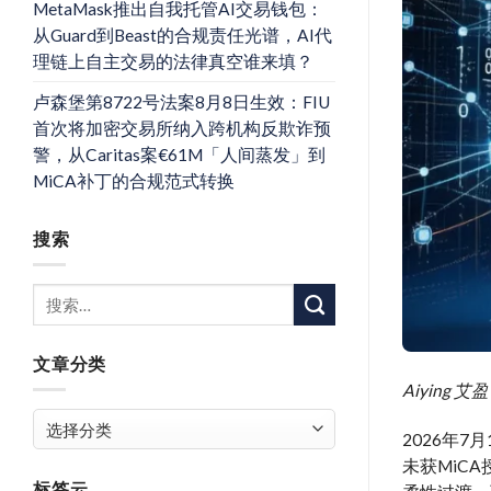
MetaMask推出自我托管AI交易钱包：
从Guard到Beast的合规责任光谱，AI代
理链上自主交易的法律真空谁来填？
卢森堡第8722号法案8月8日生效：FIU
首次将加密交易所纳入跨机构反欺诈预
警，从Caritas案€61M「人间蒸发」到
MiCA补丁的合规范式转换
搜索
文章分类
Aiyin
文
2026年
章
未获MiC
分
标签云