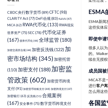
柔性过渡，
类
ESM
CFTC
(98)
CBDC央行数字货币
(89)
DeFi合规
(83)
CLARITY Act
(77)
Kalshi
(47)
ESMA新
RWA代币化
(133)
RWA现实
MiCA
(62)
这些实体应
代币化证券
SEC
(78)
世界资产
(75)
即使申请
(167)
全球监管
(180)
债券代币化
(44)
加
很多人以为
加密反洗钱
(122)
加密交易所合规
(44)
的。Walk
密市场结构
(345)
加密托管
续在无授权
加密监
加密支付
(188)
(110)
成员国被
管政策
(602)
MiCA不
加密货币跨境
进行
客户离
支付
(91)
加密货币转账支付
(48)
加密跨境支付
(47)
怎么用这些
合规案例
加密银行
(63)
反洗钱
(51)
各国监
(167)
数字货币跨境支付
安全事件
(75)