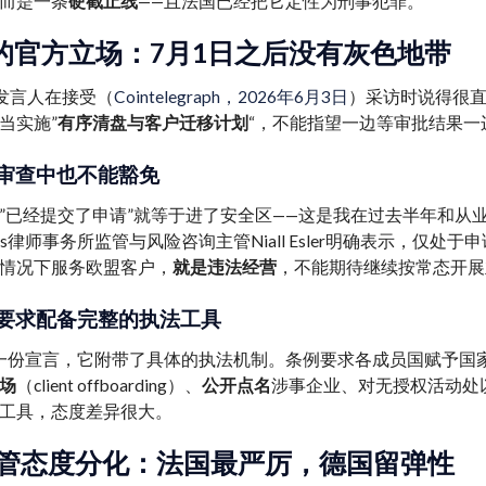
而是一条
硬截止线
——且法国已经把它定性为刑事犯罪。
A的官方立场：7月1日之后没有灰色地带
闻发言人在接受（
Cointelegraph，2026年6月3日
）采访时说得很直
当实施”
有序清盘与客户迁移计划
“，不能指望一边等审批结果一
审查中也不能豁免
”已经提交了申请”就等于进了安全区——这是我在过去半年和从
ers律师事务所监管与风险咨询主管Niall Esler明确表示，
情况下服务欧盟客户，
就是违法经营
，不能期待继续按常态开展
要求配备完整的执法工具
是一份宣言，它附带了具体的执法机制。条例要求各成员国赋予国
场
（client offboarding）、
公开点名
涉事企业、对无授权活动处
工具，态度差异很大。
管态度分化：法国最严厉，德国留弹性