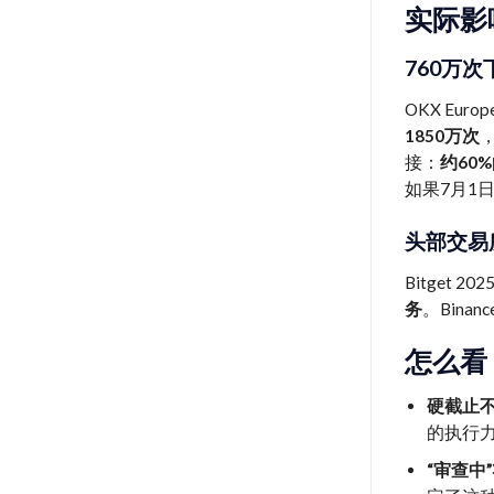
实际影
760万
OKX E
1850万次
接：
约60
如果7月1
头部交易
Bitget
务
。Bin
怎么看
硬截止
的执行
“审查中