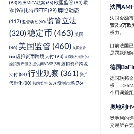
(93)
欧盟监管
(93)
欺
欧洲MICA法案
(66)
法国AM
牌照动态
诈
(96)
比特币ETF
(99)
法国金融市
监管立法
(117)
监管动态
(60)
禁
及
3万欧
稳定币
(463)
(320)
权力。
美国
美国监管
(460)
目前法国已
(86)
英国监管
是罚款能解
虚拟货币跨境支付
(93)
(44)
虚拟资产托管
(44)
虚拟资产跨境
虚拟资产服务提供商VASP
(58)
德国BaF
行业观察
(361)
支付
(84)
资产
德国联邦金
代币化
(80)
预测市场
(76)
韩国监管
(63)
权，比ES
个用词差距
奥地利F
奥地利的选
交易所在无