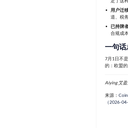
定了这
用户迁
道、税
已持牌
合规成
一句话
7月1日不
的：欧盟的
Aiying
来源：
Coin
（2026-04