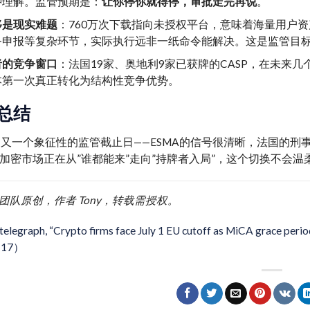
种理解。监管预期是：
让你停你就得停，审批走完再说
。
移是现实难题
：760万次下载指向未授权平台，意味着海量用户
务申报等复杂环节，实际执行远非一纸命令能解决。这是监管目
者的竞争窗口
：法国19家、奥地利9家已获牌的CASP，在未来
本第一次真正转化为结构性竞争优势。
总结
是又一个象征性的监管截止日——ESMA的信号很清晰，法国的
加密市场正在从”谁都能来”走向”持牌者入局”，这个切换不会温
 艾盈团队原创，作者 Tony，转载需授权。
telegraph, “Crypto firms face July 1 EU cutoff as MiCA grace peri
-17）