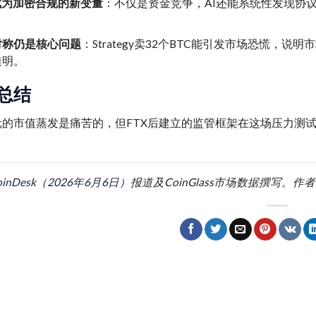
成为加密合规的新变量
：不仅是资金竞争，AI还能系统性发现协
对称仍是核心问题
：Strategy卖32个BTC能引发市场恐慌
透明。
总结
美元的市值蒸发是痛苦的，但FTX后建立的监管框架在这场压力
oinDesk（2026年6月6日）
报道及CoinGlass市场数据撰写。作者 