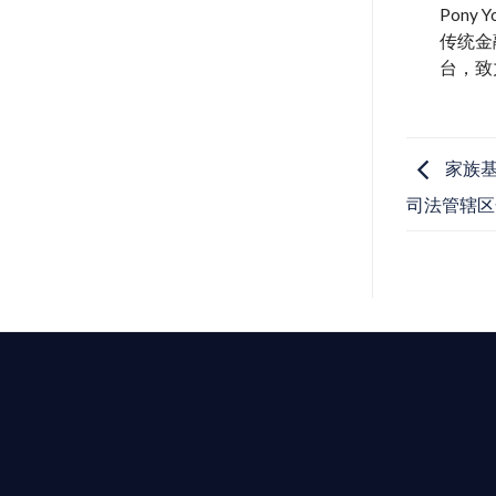
Pon
传统金
台，致
家族基
司法管辖区
T AIYING
動您的全球