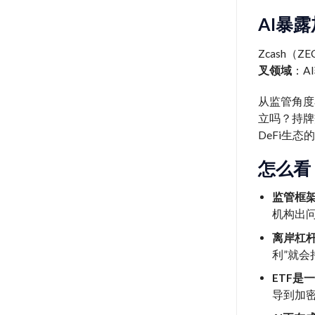
AI暴
Zcash（
叉领域
：A
从监管角度
立吗？持牌
DeFi生
怎么看
监管框
机构出
离岸杠
利”就
ETF是
导到加