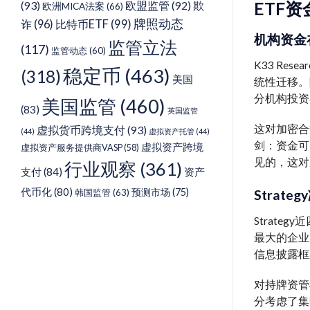
ETF
(93)
欧盟监管
(92)
欺
欧洲MICA法案
(66)
牌照动态
诈
(96)
比特币ETF
(99)
机构资金
监管立法
(117)
监管动态
(60)
K33 Rese
稳定币
(463)
(318)
美国
统性迁移。随
分机构投资
美国监管
(460)
(83)
英国监管
这对加密合
虚拟货币跨境支付
(93)
(44)
虚拟资产托管
(44)
剑：资金可
虚拟资产跨境
虚拟资产服务提供商VASP
(58)
见的，这对
行业观察
(361)
支付
(84)
资产
代币化
(80)
预测市场
(75)
韩国监管
(63)
Strat
Strat
最大的企业
信息披露框
对持牌资管
分考虑了集