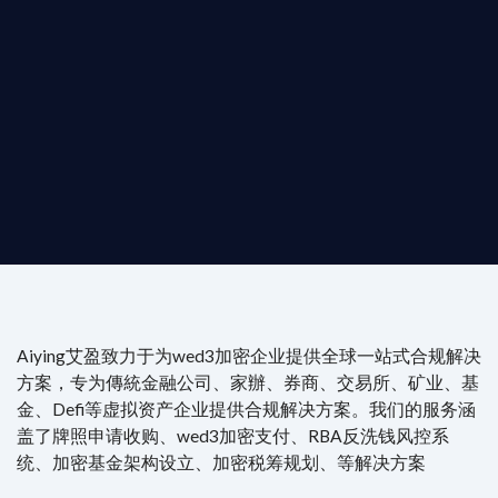
b3 合規商業版圖
是準備在香港申請 1/4/9號牌照升級的傳統金融券商，還是尋
尖專家團隊：成員均擁有 ACAMS 認證反洗錢师、資深執業律師
Aiying艾盈致力于为wed3加密企业提供全球一站式合规解决
方案，专为傳統金融公司、家辦、券商、交易所、矿业、基
金、Defi等虚拟资产企业提供合规解决方案。我们的服务涵
盖了牌照申请收购、wed3加密支付、RBA反洗钱风控系
统、加密基金架构设立、加密税筹规划、等解决方案