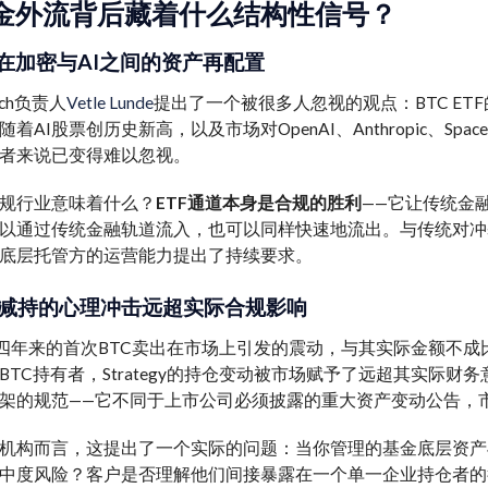
资金外流背后藏着什么结构性信号？
在加密与AI之间的资产再配置
arch负责人
Vetle Lunde
提出了一个被很多人忽视的观点：BTC E
着AI股票创历史新高，以及市场对OpenAI、Anthropic、Sp
者来说已变得难以忽视。
规行业意味着什么？
ETF通道本身是合规的胜利
——它让传统金
以通过传统金融轨道流入，也可以同样快速地流出。与传统对冲
底层托管方的运营能力提出了持续要求。
egy减持的心理冲击远超实际合规影响
egy近四年来的首次BTC卖出在市场上引发的震动，与其实际金额
BTC持有者，Strategy的持仓变动被市场赋予了远超其实际
架的规范——它不同于上市公司必须披露的重大资产变动公告，
机构而言，这提出了一个实际的问题：当你管理的基金底层资产与St
中度风险？客户是否理解他们间接暴露在一个单一企业持仓者的