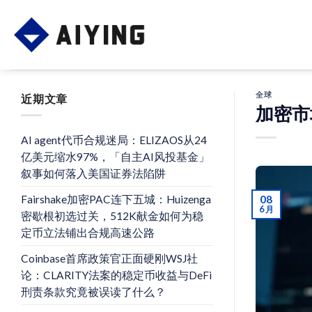
Skip
to
content
全球
近期文章
加密市
AI agent代币合规迷局：ELIZAOS从24
亿美元缩水97%，「自主AI风投基金」
叙事如何落入美国证券法陷阱
Fairshake加密PAC连下五城：Huizenga
08
6 月
密歇根初选过关，512K献金如何为稳
定币立法铺出合规高速公路
Coinbase首席政策官正面硬刚WSJ社
论：CLARITY法案的稳定币收益与DeFi
刑责条款究竟被误读了什么？