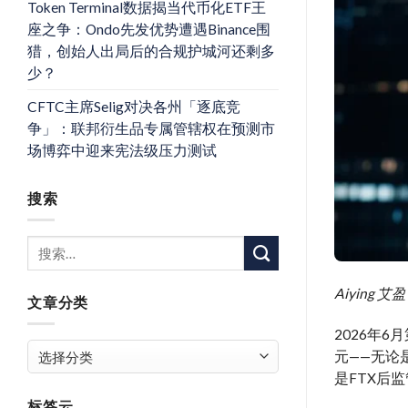
Token Terminal数据揭当代币化ETF王
座之争：Ondo先发优势遭遇Binance围
猎，创始人出局后的合规护城河还剩多
少？
CFTC主席Selig对决各州「逐底竞
争」：联邦衍生品专属管辖权在预测市
场博弈中迎来宪法级压力测试
搜索
Aiyin
文章分类
2026年
文
元——无论
章
是FTX后
分
标签云