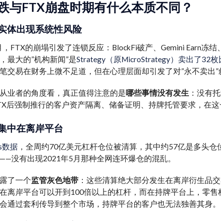
跌与FTX崩盘时期有什么本质不同？
实体出现系统性风险
1月，FTX的崩塌引发了连锁反应：BlockFi破产、Gemini Ear
，最大的”机构新闻”是
Strategy（原MicroStrategy）卖出了3
笔交易在财务上微不足道，但在心理层面却引发了对”永不卖出”
从业者的角度看，真正值得注意的是
哪些事情没有发生
：没有托
TX后强制推行的客户资产隔离、储备证明、持牌托管要求，在
集中在离岸平台
ss数据
，全周约70亿美元杠杆仓位被清算，其中约57亿是多头仓
——没有出现2021年5月那种全网连环爆仓的混乱。
露了一个
监管灰色地带
：这些清算绝大部分发生在离岸衍生品交易
在离岸平台可以开到100倍以上的杠杆，而在持牌平台上，零售
会通过套利传导到整个市场，持牌平台的客户也无法独善其身。