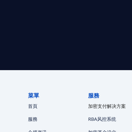
求開曼加密基金設立的資產管理團隊，艾盈都將為您提供最專業、
資質。
24/7 全球無時差響應：香港、
菜單
服務
首頁
加密支付解决方案
服務
RBA风控系统