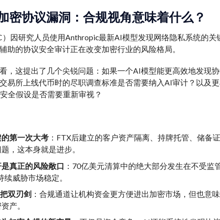
露加密协议漏洞：合规视角意味着什么？
ZEC）因研究人员使用Anthropic最新AI模型发现网络隐私系
I辅助的协议安全审计正在改变加密行业的风险格局。
看，这提出了几个尖锐问题：如果一个AI模型能更高效地发现协
交易所上线代币时的尽职调查标准是否需要纳入AI审计？以及更
态的安全假设是否需要重新审视？
架的第一次大考
：FTX后建立的客户资产隔离、持牌托管、储备
问题，这本身就是进步。
杆是真正的风险敞口
：70亿美元清算中的绝大部分发生在不受监
会持续威胁市场稳定。
一把双刃剑
：合规通道让机构资金更方便进出加密市场，但也意
密资产。