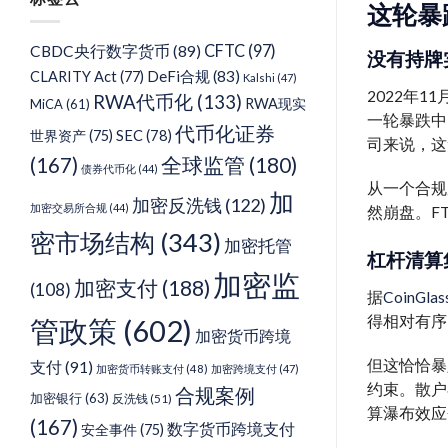
类
这轮暴
CFTC
(97)
CBDC央行数字货币
(89)
没有持牌
DeFi合规
(83)
CLARITY Act
(77)
Kalshi
(47)
2022年1
RWA代币化
(133)
RWA现实
MiCA
(61)
一轮暴跌中
代币化证券
SEC
(78)
世界资产
(75)
司来说，这
(167)
全球监管
(180)
债券代币化
(44)
从一个合规
加
加密反洗钱
(122)
加密交易所合规
(44)
然崩盘。F
密市场结构
(343)
加密托管
杠杆清算
加密监
加密支付
(188)
(108)
据
CoinGla
得相对有序
管政策
(602)
加密货币跨境
但这恰恰暴
支付
(91)
加密货币转账支付
(48)
加密跨境支付
(47)
约束。散户
合规案例
加密银行
(63)
反洗钱
(51)
算瀑布效应
(167)
数字货币跨境支付
安全事件
(75)