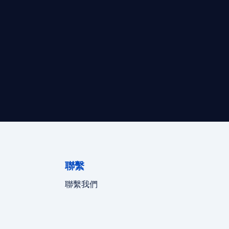
最高效的合規支持。
迪拜、歐洲本地化團隊實時在線。
聯繫
聯繫我們