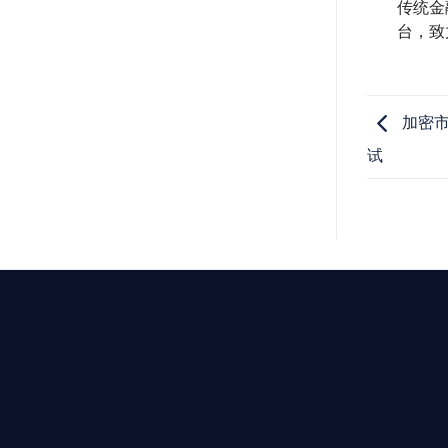
传统金
台，致
加密市
试
T AIYING
動您的全球
b3 合規商業版圖