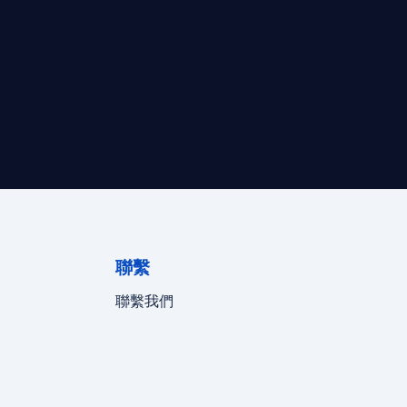
最高效的合規支持。
迪拜、歐洲本地化團隊實時在線。
聯繫
聯繫我們