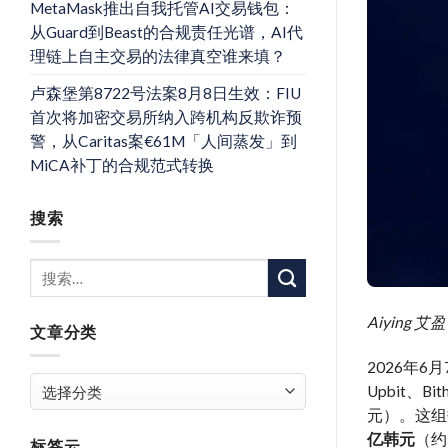
MetaMask推出自我托管AI交易钱包：
从Guard到Beast的合规责任光谱，AI代
理链上自主交易的法律真空谁来填？
卢森堡第8722号法案8月8日生效：FIU
首次将加密交易所纳入跨机构反欺诈预
警，从Caritas案€61M「人间蒸发」到
MiCA补丁的合规范式转换
搜索
Aiyin
文章分类
2026年6
文
Upbit、B
章
元）。这组
分
亿韩元
（约
标签云