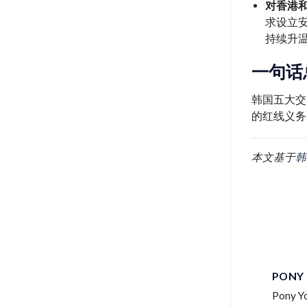
对香港
求设立
持续升
一句话
韩国五大交
的红线义务
本文基于
韩
PONY
Pon