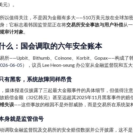
万美元）。
所以值得关注，不是因为金额有多大——510万美元放在全球加
身：它标志着韩国监管层正在将
交易所安全事故与用户补偿
从一
规审计对象
。
什么：国会调取的六年安全账本
所——Upbit、Bithumb、Coinone、Korbit、Gopa
2026-06-05
），议员 Lee Heon-seung 办公室从金融监督
只有黑客，系统故障同样昂贵
中，媒体报道仅披露了三起最大金额事件的具体细节，但值得注
赔偿金额（32亿韩元）甚至远超其2025年11月黑客事件的赔偿（7
维失误
——这些事故的根因不是外部威胁，而是交易所在系统架
本身就是监管信号
动调取金融监督院及交易所的安全赔偿数据并公开披露，这不是