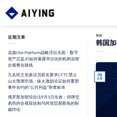
Skip
to
content
韩国
近期文章
韩国加
花旗One Platform战略浮出水面：数字
资产总监JD如何暴露华尔街的机构加密
合规整合路线
九名民主党参议员联名要求CFTC禁止
08
6 月
山火预测市场：纵火激励论证如何重塑
事件合约的”公共利益”审查标准
俄罗斯加密综合法9月1日生效：持牌交
易所的合规双轨制与跨境贸易豁免的制
裁悖论