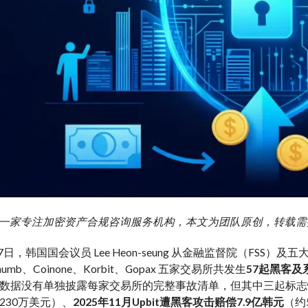
g 艾盈一家专注加密资产合规咨询服务机构，本文为团队原创，转载
月7日，韩国国会议员 Lee Heon-seung 从金融监督院（FSS
ithumb、Coinone、Korbit、Gopax 五家交易所共发生
57起黑客及
数据没有单独披露每家交易所的完整事故清单，但其中三起标志
230万美元）、
2025年11月Upbit遭黑客攻击赔偿7.9亿韩元
（约