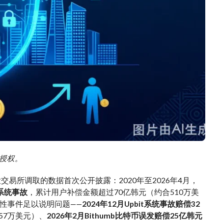
需授权。
）及五大交易所调取的数据首次公开披露：2020年至2026年4月，
系统事故
，累计用户补偿金额超过70亿韩元（约合510万美
性事件足以说明问题——
2024年12月Upbit系统事故赔偿32
57万美元）、
2026年2月Bithumb比特币误发赔偿25亿韩元