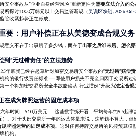
所安全事故从”企业自身经营风险”重新定性为
需要立法介入的公
易所探讨1000万韩元以上交易监管新规（
吴说区块链, 2026-06-
监管收紧趋势正在形成。
重要：用户补偿正在从美德变成合规义务
规意义不在于出事赔了多少钱，而在于
出事之后谁来赔、怎么赔
偿到”无过错责任”的立法趋势
025年底就已经在起草针对加密交易所安全事故的
“无过错”赔偿
机构的银行级责任标准——即使用户损失不完全归因于交易所过
第一个将加密交易所安全事故赔偿从”行业惯例”升级为
法定合规
正在成为牌照运营的固定成本项
、六年时间、510万美元——这些数字拆开看，平均每年约9.5起事
元）。对于头部交易所一年的运营体量来说，这笔钱不算大，但
合规牌照运营的固定成本项
。这对任何持牌交易所的风控预算模
牌机构。