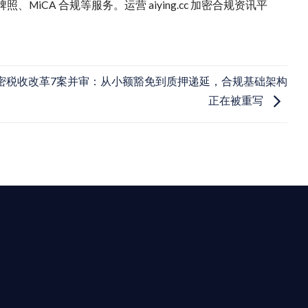
iCA 合规等服务。运营 aiying.cc 加密合规资讯平
密税收改革7案并审：从小额豁免到质押递延，合规基础架构
正在被重写