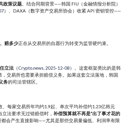
共政策议题
。结合同期背景——韩国 FIU（金融情报分析院）
07
）、DAXA（数字资产交易所协会）收紧 API 密钥管控——
、赔多少
正在从交易所的自愿行为转变为监管硬约束。
责任立法
（
Crypto.news, 2025-12-08
）。这套框架类比的是韩
错，交易所也需要承担赔偿义务。如果这套立法落地，韩国
义务
的司法管辖区。
故、每家交易所年均约1.9起、单次平均补偿约1.23亿韩元
当立法要求无过错赔偿时，
补偿预算就不再是”出了事才花的
型都会产生直接影响——尤其是那些交易量偏低、利润率有限