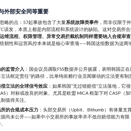
与外部安全同等重要
忽略的点：57起事故包含了大量
系统故障类事件
，而非仅限于外部黑
TC误发，本质上都是内部流程和系统设计的缺陷。这对交易所
运维流程、权限管理、异常交易拦截机制同样需要纳入合规审查
统韧性和运营风控本来就是核心审查项——韩国这组数据为这两
动的监管介入
：国会议员调取FSS数据并公开披露，表明韩国正
再立法框定责任”的路径，比单纯依赖行业丑闻驱动的立法更有制
赔偿立法的全球信号效应
：如果韩国”无过错赔偿”立法落地，它很
AS）对标或改良的对象。尤其是欧盟 MiCA 框架下对 CAS
机制值得关注。
易所的合规成本压力
：头部交易所（Upbit、Bithumb）有体量支撑
数据尚未公开——如果中小交易所的事故率并不低但赔偿能力有限
中。