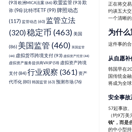
(93)
欧盟监管
(93)
欺
欧洲MICA法案
(66)
正在将交易
牌照动态
诈
(96)
比特币ETF
(99)
约谈五大交
一个清晰的
监管立法
(117)
监管动态
(60)
稳定币
(463)
为什么
(320)
美国
美国监管
(460)
这件事的合
(86)
英国监管
虚拟货币跨境支付
(93)
(44)
虚拟资产托管
(44)
从自愿补
虚拟资产跨境
虚拟资产服务提供商VASP
(58)
韩国早在2
行业观察
(361)
支付
(84)
资产
国传统金融
代币化
(80)
预测市场
(76)
韩国监管
(63)
将成为全球
安全事故
57起事故
（约9万美
钱”，而是
的中小型持