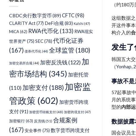
类
（约180
CFTC
(98)
CBDC央行数字货币
(89)
这组数据之
DeFi合规
(83)
CLARITY Act
(77)
Kalshi
(47)
开这件事本
RWA代币化
(133)
RWA现实
MiCA
(62)
构介入的
合
代币化证券
SEC
(78)
世界资产
(75)
发生了
(167)
全球监管
(180)
债券代币化
(44)
韩国五大交易
加
加密反洗钱
(122)
加密交易所合规
(44)
（
Yonhap, 
密市场结构
(345)
加密托管
事故不是
加密监
加密支付
(188)
(110)
57起事故
管政策
(602)
月的系统事故
加密货币跨境
型的
内部运
支付
(91)
加密货币转账支付
(48)
加密跨境支付
(47)
合规案例
数据披露
加密银行
(63)
反洗钱
(51)
(167)
数字货币跨境支付
安全事件
(75)
国会议员主