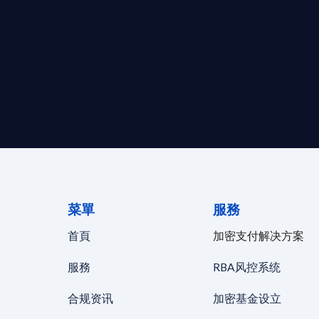
求開曼加密基金設立的資產管理團隊，艾盈都將為您提供最專業、
資質。
24/7 全球無時差響應：香港、
菜單
服務
首頁
加密支付解决方案
服務
RBA风控系统
合规资讯
加密基金设立