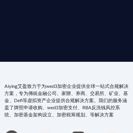
是準備在香港申請 1/4/9號牌照升級的傳統金融券商，還是尋
尖專家團隊：成員均擁有 ACAMS 認證反洗錢师、資深執業律師
Aiying艾盈致力于为wed3加密企业提供全球一站式合规解决
方案，专为傳統金融公司、家辦、券商、交易所、矿业、基
金、Defi等虚拟资产企业提供合规解决方案。我们的服务涵
盖了牌照申请收购、wed3加密支付、RBA反洗钱风控系
统、加密基金架构设立、加密税筹规划、等解决方案