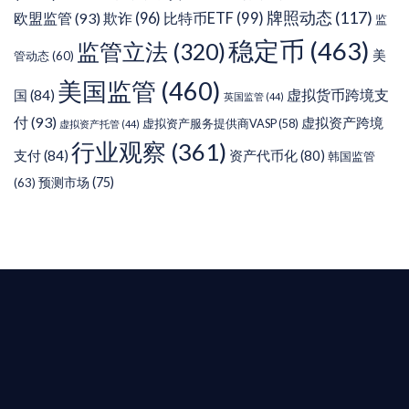
牌照动态
(117)
欧盟监管
(93)
欺诈
(96)
比特币ETF
(99)
监
稳定币
(463)
监管立法
(320)
美
管动态
(60)
美国监管
(460)
虚拟货币跨境支
国
(84)
英国监管
(44)
付
(93)
虚拟资产跨境
虚拟资产服务提供商VASP
(58)
虚拟资产托管
(44)
行业观察
(361)
支付
(84)
资产代币化
(80)
韩国监管
预测市场
(75)
(63)
T AIYING
您的全球
b3 合規商業版圖