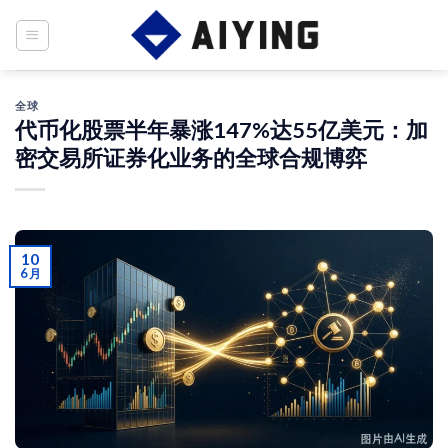
Skip
to
content
全球
代币化股票半年暴涨147%达55亿美元：加
密交易所证券化业务的全球合规博弈
10
6 月