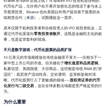
Kraken 和 Bybit 近期上线了与 SpaceX IPO 投资机会挂钩的
代币化产品，允许用户在不离开加密生态的情况下参与未上
市股票投资。Binance 也向美国以外用户提供基于股票的永
续期货合约（
来源
），试图捕捉这一需求。
原本仅限于机构投资者和合格投资人的 IPO 前投资机会，正
通过代币化渠道向
零售投资者敞开
。这既是金融民主化的叙
事，也是监管套利的现场。
不只是数字游戏：代币化股票的品类扩张
55 亿美元的市场规模放在传统金融里不算大——仅相当于一
家中型上市公司的市值。但关键在于
增长速度和品类逻辑
。
私募信贷、美国国债、大宗商品，这些都是传统 RWA 的”舒
适区”：底层资产流动性高、定价透明、监管框架相对清
晰。代币化股票打入了更敏感的领域——
股权类证券的代币
化发行与二级交易
，这在全球多数法域都是受严格监管的行
为。
为什么重要