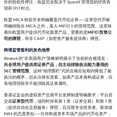
价的投机性押注，收益完全取决于 SpaceX 管理层的经营表
现和 IPO 时点。
欧盟 MiCA 框架并未明确覆盖代币化证券——证券型代币被
明确排除在 MiCA 之外，落入 MiFID II 的管辖范围。这意味
着向欧盟用户提供代币化股票产品，需要的是
MiFID 投资公
司的牌照
，而非 CASP（加密资产服务提供商）牌照。
跨境监管套利的灰色地带
Binance 的”非美国用户”策略鲜明展示了当前的合规现实：
向全球用户提供类证券产品，但主动排除执法能力最强的
SEC 管辖范围
。这种”地理围栏”式的合规在短期内降低了被
执法的概率，但从法律实质看，如果产品本身构成证券，仅
靠地理排除并不能消除其证券属性。
香港证监会的虚拟资产交易平台发牌制度明确要求：平台若
交易
证券型代币
，须同时持有第 1 类（证券交易）和第 7 类
（提供自动化交易服务）牌照，且仅限专业投资者。新加坡
MAS 的态度类似——任何构成资本市场产品的代币化资产，