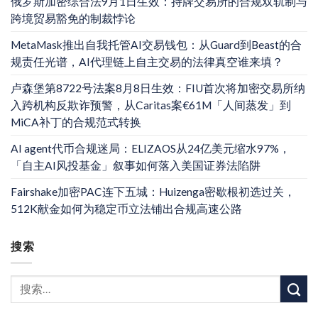
俄罗斯加密综合法9月1日生效：持牌交易所的合规双轨制与
跨境贸易豁免的制裁悖论
MetaMask推出自我托管AI交易钱包：从Guard到Beast的合
规责任光谱，AI代理链上自主交易的法律真空谁来填？
卢森堡第8722号法案8月8日生效：FIU首次将加密交易所纳
入跨机构反欺诈预警，从Caritas案€61M「人间蒸发」到
MiCA补丁的合规范式转换
AI agent代币合规迷局：ELIZAOS从24亿美元缩水97%，
「自主AI风投基金」叙事如何落入美国证券法陷阱
Fairshake加密PAC连下五城：Huizenga密歇根初选过关，
512K献金如何为稳定币立法铺出合规高速公路
搜索