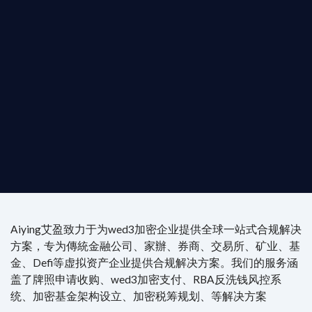
是準備在香港申請 1/4/9號牌照升級的傳統金融券
是尋求開曼加密基金設立的資產管理團隊，艾盈都將
供最專業、最高效的合規支持。
尖專家團隊：成員均擁有 ACAMS 認證反洗錢师、資
執業律師資質。
4/7 全球無時差響應：香港、迪拜、歐洲本地化團隊
時在線。
Aiying艾盈致力于为wed3加密企业提供全球一站式合规解决
方案，专为傳統金融公司、家辦、券商、交易所、矿业、基
金、Defi等虚拟资产企业提供合规解决方案。我们的服务涵
盖了牌照申请收购、wed3加密支付、RBA反洗钱风控系
统、加密基金架构设立、加密税筹规划、等解决方案