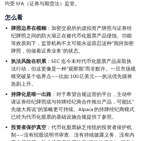
均受 SFA（证券与期货法）监管。
怎么看
牌照边界在模糊
：加密交易所的虚拟资产牌照与证券经
纪牌照之间的防火墙正在被代币化股票产品侵蚀。功能
等效原则下，监管机构不太可能永远容忍这种”我持加密
牌照，但做着证券业务”的状态。
执法风险在积累
：SEC 迄今未对代币化股票产品采取执
法行动，但这更像是一种”观察期”而非默许。一旦市场规
模突破某个临界点——比如 100 亿美元——执法优先级将
急剧上升。
持牌化是唯一出路
：对于希望合规运营的平台，主动申
请证券经纪牌照或与持牌经纪商合作推出产品，可能比”
先做大再说”的策略更可持续。Alpaca 的持牌经纪商模式
已经为代币化股票的基础设施合规提供了参照。
投资者保护真空
：代币化股票缺乏传统的投资者保护机
制——没有招股说明书审查、没有持续披露义务、没有内