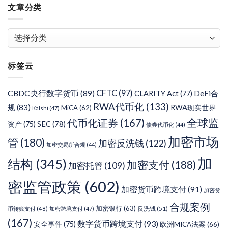
文章分类
文
章
分
标签云
类
CFTC
(97)
CBDC央行数字货币
(89)
DeFi合
CLARITY Act
(77)
RWA代币化
(133)
规
(83)
RWA现实世界
MiCA
(62)
Kalshi
(47)
代币化证券
(167)
全球监
SEC
(78)
资产
(75)
债券代币化
(44)
加密市场
管
(180)
加密反洗钱
(122)
加密交易所合规
(44)
加
结构
(345)
加密支付
(188)
加密托管
(109)
密监管政策
(602)
加密货币跨境支付
(91)
加密货
合规案例
加密银行
(63)
反洗钱
(51)
币转账支付
(48)
加密跨境支付
(47)
(167)
数字货币跨境支付
(93)
安全事件
(75)
欧洲MICA法案
(66)