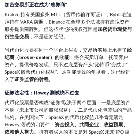
加密交易所正在成为”准券商”
Kraken 持有美国多州 MTL（货币传输许可证），Bybit 在迪
拜持有 VARA 牌照，Binance 在全球多个法域持有虚拟资产
服务提供商牌照。但这些牌照的授权范围是
加密货币现货与
衍生品交易
，不是证券经纪。
当代币化股票在同一个平台上买卖，交易所实质上承担了
经
纪商（broker-dealer）的功能
：撮合买卖订单、托管客户
资产、提供价格发现。只不过底层资产从”比特币”变成了”
SpaceX 股票代币化权益”。从功能等效的角度看，这已经进
入了
证券监管的射程
。
证券法定性：Howey 测试绕不过去
代币化股票是否构成”证券”取决于两个层面：一是底层资产
本身（未上市公司的股权权益），二是代币化包装后的产品
结构。在美国法下，SpaceX 的代币化权益几乎肯定满足
Howey 测试的四要件：
资金投入、共同企业、收益预期、
依赖他人努力
。持有者买入的本质是对 SpaceX 未来 IPO 溢