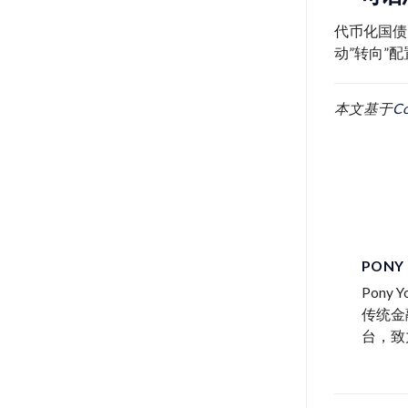
代币化国债
动”转向”
本文基于
C
PONY
Pon
传统金
台，致