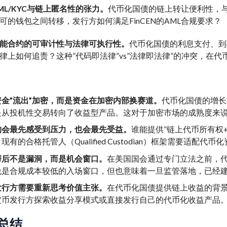
ML/KYC与链上匿名性的张力。
代币化国债的链上转让便利性，
可的钱包之间转移，发行方如何满足FinCEN的AML合规要求？
能合约的可审计性与法律可执行性。
代币化国债的利息支付、到
律上如何追责？这种”代码即法律”vs”法律即法律”的冲突，在
金”流出”加密，而是资金在加密内部换赛道。
代币化国债的增长
是从投机性交易转向了收益型产品。这对于加密市场的成熟度来说
构会最先感受到压力，也会最先受益。
谁能提供”链上代币所有权
现有的合格托管人（Qualified Custodian）框架需要适配代
滞后不是漏洞，而是机会窗口。
在美国国会通过专门立法之前，
说是合规成本较低的入场窗口，但也意味着一旦监管落地，已经
发行方需要重新思考价值主张。
在代币化国债提供链上收益的背景
定币发行方探索收益分享模式或直接发行自己的代币化收益产品
总结