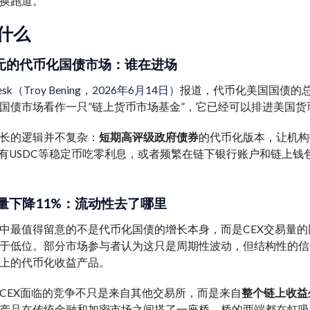
换跑道。
什么
美元的代币化国债市场：谁在进场
esk（Troy Bening，2026年6月14日）
报道，代币化美国国债的总
国债市场看作一只”链上货币市场基金”，它已经可以排进美国
长的逻辑并不复杂：
短期高评级政府债券
的代币化版本，让机构
持有USDC等稳定币吃零利息，或者频繁在链下银行账户和链上
易量下降11%：流动性去了哪里
中最值得留意的不是代币化国债的增长本身，而是CEX交易量的同
于低位。部分市场参与者认为这只是周期性波动，但结构性的信
上的代币化收益产品。
CEX面临的竞争不只是来自其他交易所，而是来自
整个链上收益
产品在传统金融和加密市场之间搭了一座桥，桥的两端都在虹吸