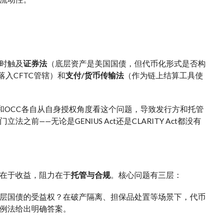
时触及
证券法
（底层资产是美国国债，但代币化形式是否构
入CFTC管辖）和
支付/货币传输法
（作为链上结算工具使
EN和OCC各自从自身授权角度看这个问题，导致发行方和托管
—无论是GENIUS Act还是CLARITY Act都没有
在于收益，阻力在于
托管与合规
。核心问题有三层：
层国债的受益权？在破产隔离、担保品处置等场景下，代币
例法给出明确答案。