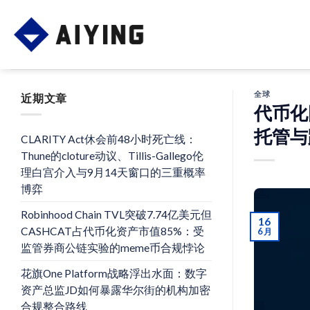
Skip
to
content
全球
近期文章
代币化
托管与
CLARITY Act休会前48小时死亡线：
Thune的cloture动议、Tillis-Gallego伦
理白宫介入与9月14天窗口的三重概率
博弈
Robinhood Chain TVL突破7.74亿美元但
16
CASHCAT占代币化资产市值85%：受
6 月
监管券商公链实验的meme币合规悖论
花旗One Platform战略浮出水面：数字
资产总监JD如何暴露华尔街的机构加密
合规整合路线