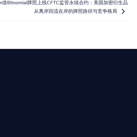
ken借Bitnomial牌照上线CFTC监管永续合约：美国加密衍生品
从离岸回流在岸的牌照路径与竞争格局
最高效的合規支持。
迪拜、歐洲本地化團隊實時在線。