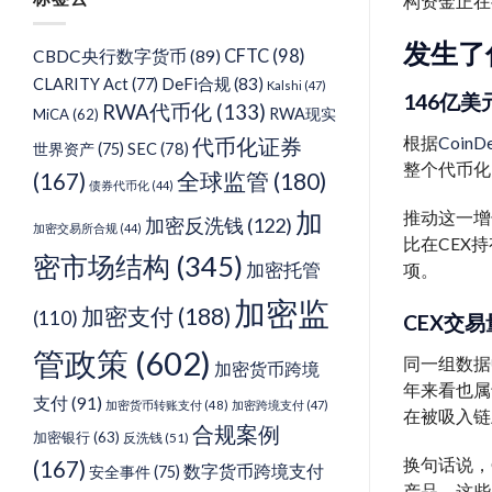
构资金正在
类
发生了
CFTC
(98)
CBDC央行数字货币
(89)
DeFi合规
(83)
CLARITY Act
(77)
Kalshi
(47)
146亿
RWA代币化
(133)
RWA现实
MiCA
(62)
根据
CoinD
代币化证券
SEC
(78)
世界资产
(75)
整个代币化
(167)
全球监管
(180)
债券代币化
(44)
加
推动这一增
加密反洗钱
(122)
加密交易所合规
(44)
比在CEX
密市场结构
(345)
加密托管
项。
加密监
加密支付
(188)
(110)
CEX交
管政策
(602)
同一组数据
加密货币跨境
年来看也属
支付
(91)
加密货币转账支付
(48)
加密跨境支付
(47)
在被吸入链
合规案例
加密银行
(63)
反洗钱
(51)
换句话说，
(167)
数字货币跨境支付
安全事件
(75)
产品。这些