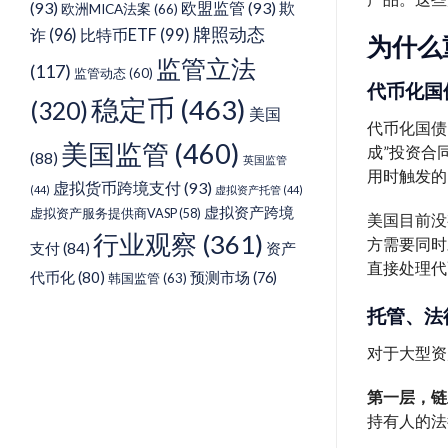
(93)
欧盟监管
(93)
欺
欧洲MICA法案
(66)
牌照动态
诈
(96)
比特币ETF
(99)
为什么
监管立法
(117)
监管动态
(60)
代币化国
稳定币
(463)
(320)
美国
代币化国债
美国监管
(460)
成”投资合
(88)
英国监管
用时触发的
虚拟货币跨境支付
(93)
(44)
虚拟资产托管
(44)
虚拟资产跨境
虚拟资产服务提供商VASP
(58)
美国目前没
行业观察
(361)
方需要同时
支付
(84)
资产
直接处理代
代币化
(80)
预测市场
(76)
韩国监管
(63)
托管、法
对于大型资
第一层，链
持有人的法