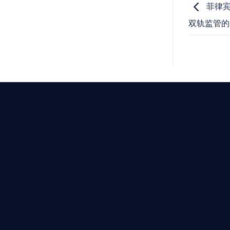
菲律宾
双轨监管的
T AIYING
動您的全球
b3 合規商業版圖
是準備在香港申請 1/4/9號牌照升級的傳統金融券商，還是尋
尖專家團隊：成員均擁有 ACAMS 認證反洗錢师、資深執業律師