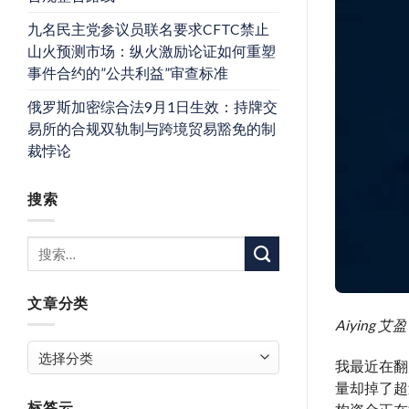
九名民主党参议员联名要求CFTC禁止
山火预测市场：纵火激励论证如何重塑
事件合约的”公共利益”审查标准
俄罗斯加密综合法9月1日生效：持牌交
易所的合规双轨制与跨境贸易豁免的制
裁悖论
搜索
文章分类
Aiyin
文
我最近在翻
章
量却掉了超
分
标签云