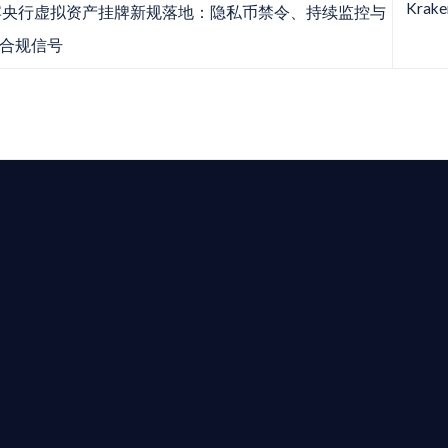
Kra
央行虚拟资产挂牌新规落地：隐私币禁令、持续监控与
合规信号
求開曼加密基金設立的資產管理團隊，艾盈都將為您提供最專業、
資質。
24/7 全球無時差響應：香港、