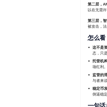
第二层，A
以在无需许
第三层，智
被攻击，法
怎么看
这不是资
态，只
托管机
场红利。
监管的
与者来
稳定币
倒逼稳
一句话