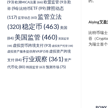
的。
(93)
欧盟监管
(93)
欺
欧洲MICA法案
(66)
牌照动态
诈
(96)
比特币ETF
(99)
监管立法
(117)
监管动态
(60)
Aiying艾
稳定币
(463)
(320)
美国
比特币瑞士（B
美国监管
(460)
(84)
谷（Cry
英国监管
为瑞士首个
虚拟货币跨境支付
(93)
(44)
虚拟资产托管
(44)
虚拟资产跨境
虚拟资产服务提供商VASP
(58)
行业观察
(361)
支付
(84)
资产
代币化
(80)
预测市场
(75)
韩国监管
(63)
PONY