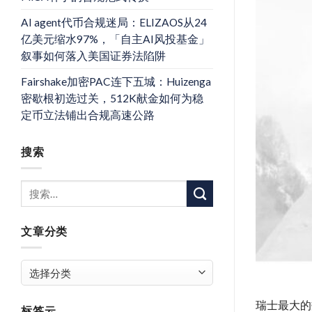
AI agent代币合规迷局：ELIZAOS从24
亿美元缩水97%，「自主AI风投基金」
叙事如何落入美国证券法陷阱
Fairshake加密PAC连下五城：Huizenga
密歇根初选过关，512K献金如何为稳
定币立法铺出合规高速公路
搜索
文章分类
文
章
分
瑞士最大的数
标签云