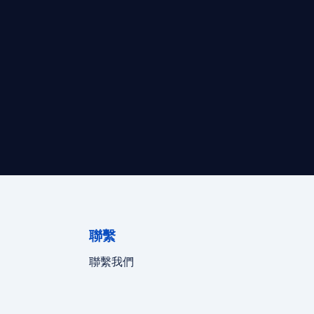
最高效的合規支持。
迪拜、歐洲本地化團隊實時在線。
聯繫
聯繫我們