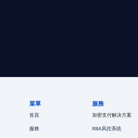
求開曼加密基金設立的資產管理團隊，艾盈都將為您提供最專業、
資質。
24/7 全球無時差響應：香港、
菜單
服務
首頁
加密支付解决方案
服務
RBA风控系统