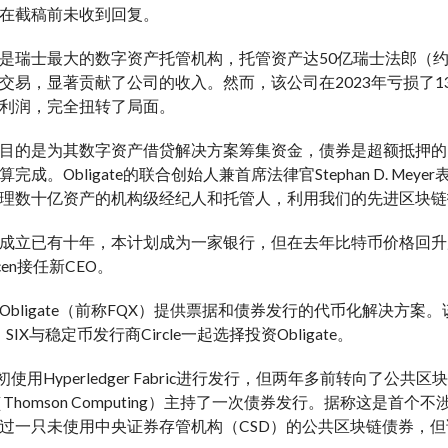
在截稿前未收到回复。
是瑞士最大的数字资产托管机构，托管资产达50亿瑞士法郎（约
交易，显著贡献了公司的收入。然而，该公司在2023年亏损了13
利润，完全扭转了局面。
目的是为其数字资产借贷解决方案筹集资金，债券是超额抵押的。在
完成。Obligate的联合创始人兼首席法律官Stephan D. 
理数十亿资产的机构级经纪人和托管人，利用我们的先进区块链
成立已有十年，本计划成为一家银行，但在去年比特币价格回升
ajcen接任新CEO。
Obligate（前称FQX）提供票据和债券发行的代币化解决方
SIX与稳定币发行商Circle一起选择投资Obligate。
e最初使用Hyperledger Fabric进行发行，但两年多前转向了公共区块
sio（Thomson Computing）主持了一次债券发行。据称
一只未使用中央证券存管机构（CSD）的公共区块链债券，但该债券是由德国银行