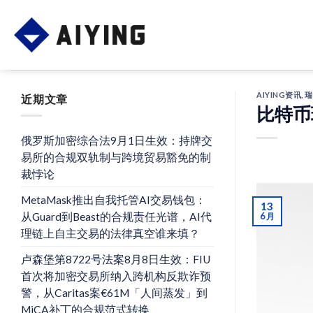
Skip
to
content
AIYING资讯
,
瑞
近期文章
比特币
俄罗斯加密综合法9月1日生效：持牌交
易所的合规双轨制与跨境贸易豁免的制
裁悖论
MetaMask推出自我托管AI交易钱包：
13
从Guard到Beast的合规责任光谱，AI代
6 月
理链上自主交易的法律真空谁来填？
卢森堡第8722号法案8月8日生效：FIU
首次将加密交易所纳入跨机构反欺诈预
警，从Caritas案€61M「人间蒸发」到
MiCA补丁的合规范式转换