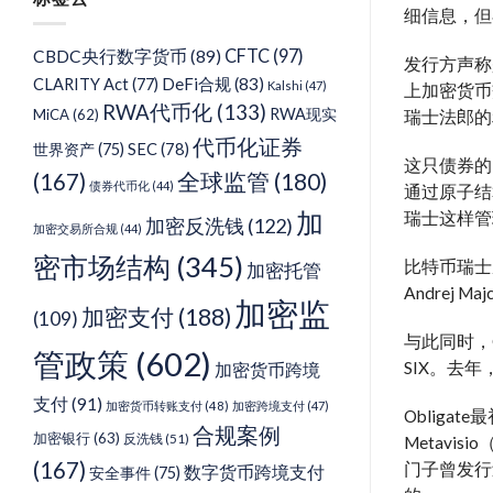
类
细信息，但
CFTC
(97)
CBDC央行数字货币
(89)
发行方声称
DeFi合规
(83)
CLARITY Act
(77)
Kalshi
(47)
上加密货币
RWA代币化
(133)
RWA现实
MiCA
(62)
瑞士法郎的
代币化证券
SEC
(78)
世界资产
(75)
这只债券的
(167)
全球监管
(180)
债券代币化
(44)
通过原子结算
加
瑞士这样管
加密反洗钱
(122)
加密交易所合规
(44)
密市场结构
(345)
比特币瑞士
加密托管
Andrej M
加密监
加密支付
(188)
(109)
与此同时，
管政策
(602)
SIX。去年，
加密货币跨境
支付
(91)
加密货币转账支付
(48)
加密跨境支付
(47)
Obligat
合规案例
加密银行
(63)
反洗钱
(51)
Metavi
(167)
门子曾发行过
数字货币跨境支付
安全事件
(75)