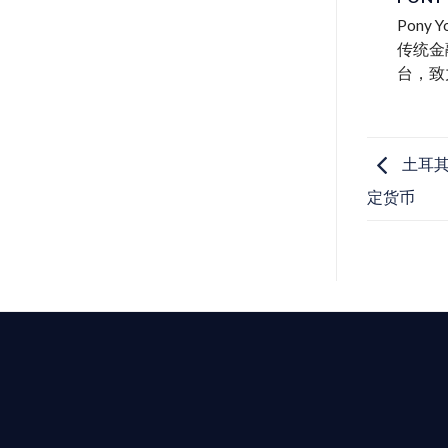
Pon
传统金
台，致
土耳其
定货币
T AIYING
動您的全球