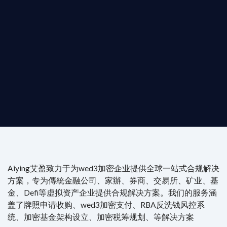
b3 合規商業版圖
是準備在香港申請 1/4/9號牌照升級的傳統金融券商，還是尋
尖專家團隊：成員均擁有 ACAMS 認證反洗錢师、資深執業律師
Aiying艾盈致力于为wed3加密企业提供全球一站式合规解决
方案，专为傳統金融公司、家辦、券商、交易所、矿业、基
金、Defi等虚拟资产企业提供合规解决方案。我们的服务涵
盖了牌照申请收购、wed3加密支付、RBA反洗钱风控系
统、加密基金架构设立、加密税筹规划、等解决方案