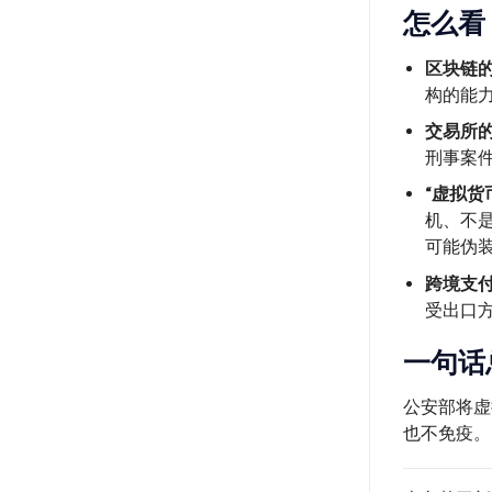
怎么看
区块链的
构的能
交易所的
刑事案
“虚拟货
机、不
可能伪装
跨境支
受出口
一句话
公安部将虚
也不免疫。