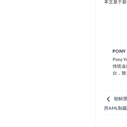
本文基于
新
PONY
Pon
传统金
台，致
朝鲜黑
所AML制