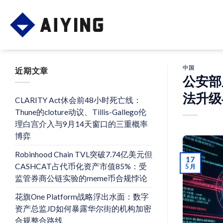
Skip
to
content
中国
近期文章
公安部
法升级
CLARITY Act休会前48小时死亡线：
Thune的cloture动议、Tillis-Gallego伦
理白宫介入与9月14天窗口的三重概率
博弈
Robinhood Chain TVL突破7.74亿美元但
17
CASHCAT占代币化资产市值85%：受
5 月
监管券商公链实验的meme币合规悖论
花旗One Platform战略浮出水面：数字
资产总监JD如何暴露华尔街的机构加密
合规整合路线