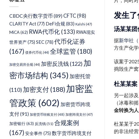
片，同时对
类
发生了
CFTC
(98)
CBDC央行数字货币
(89)
DeFi合规
(83)
CLARITY Act
(77)
Kalshi
(47)
汤某某团伙
RWA代币化
(133)
RWA现实
MiCA
(62)
据
新华社（2
代币化证券
SEC
(78)
世界资产
(75)
方生产化学
(167)
全球监管
(180)
债券代币化
(44)
加
该案于202
加密反洗钱
(122)
加密交易所合规
(44)
捣毁生产窝
密市场结构
(345)
加密托管
杜某某案
加密监
加密支付
(188)
(110)
另一起涉及
管政策
(602)
（冰毒和摇
加密货币跨境
金转换为人
支付
(91)
加密货币转账支付
(48)
加密跨境支付
(47)
合规案例
杜某某于2
加密银行
(63)
反洗钱
(51)
的非法经营
(167)
数字货币跨境支付
安全事件
(75)