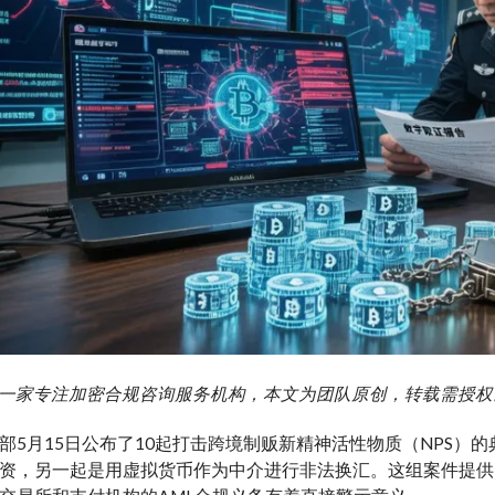
g 艾盈一家专注加密合规咨询服务机构，本文为团队原创，转载需授权
部5月15日公布了10起打击跨境制贩新精神活性物质（NPS）
资，另一起是用虚拟货币作为中介进行非法换汇。这组案件提供