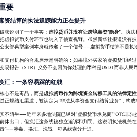
重要
毒资结算的执法追踪能力正在提升
破获说明了一个事实：
虚拟货币并没有让跨境毒资”隐身”
。执法
把虚拟货币支付环节也纳入了侦查视野。虽然新华社报道没有披
公安部典型案例本身就传递了一个信号——虚拟货币结算不是执
和支付机构的合规启示是明确的：如果境外买家的虚拟货币经过
交易报告（STR）义务不会因为你处理的币种是USDT而非人民
换汇：一条容易踩的红线
核心不是毒品，而是
虚拟货币作为跨境资金转移工具的法律定性
过正规结汇渠道，被认定为”非法从事资金支付结算业务”，构成
实不陌生——近年来多地法院已经对”虚拟货币承兑商””OTC非
前体出口，但换汇这条线被独立追诉和判罚。这说明执法机关在处
击”——涉毒、换汇、洗钱，每条线索分开追。