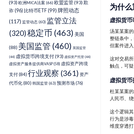
(93)
欧盟监管
(93)
欺
欧洲MICA法案
(66)
为什么
牌照动态
诈
(96)
比特币ETF
(99)
监管立法
虚拟货币
(117)
监管动态
(60)
稳定币
(463)
汤某某案的
(320)
美国
整链条中，
美国监管
(460)
但案件进入
(88)
英国监管
虚拟货币跨境支付
(93)
(44)
虚拟资产托管
(44)
这对交易所
虚拟资产跨境
虚拟资产服务提供商VASP
(58)
触点，可疑
行业观察
(361)
支付
(84)
资产
虚拟货币
代币化
(80)
预测市场
(76)
韩国监管
(63)
杜某某案的
人民币、绕
这个逻辑其
行为是涉毒
维度穿透打