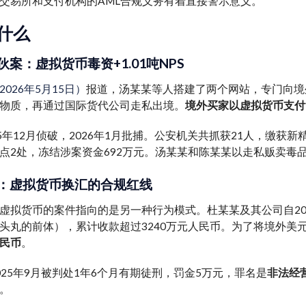
交易所和支付机构的AML合规义务有着直接警示意义。
什么
案：虚拟货币毒资+1.01吨NPS
026年5月15日）
报道，汤某某等人搭建了两个网站，专门向境
物质，再通过国际货代公司走私出境。
境外买家以虚拟货币支付
5年12月侦破，2026年1月批捕。公安机关共抓获21人，缴获新精神
点2处，冻结涉案资金692万元。汤某某和陈某某以走私贩卖毒
：虚拟货币换汇的合规红线
虚拟货币的案件指向的是另一种行为模式。杜某某及其公司自202
头丸的前体），累计收款超过3240万元人民币。为了将境外美
民币
。
025年9月被判处1年6个月有期徒刑，罚金5万元，罪名是
非法经
。