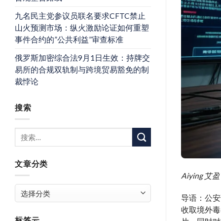
九名民主党参议员联名要求CFTC禁止
山火预测市场：纵火激励论证如何重塑
事件合约的”公共利益”审查标准
俄罗斯加密综合法9月1日生效：持牌交
易所的合规双轨制与跨境贸易豁免的制
裁悖论
搜索
文章分类
Aiyin
文
导语：公安
章
收取境外毒
分
标签云