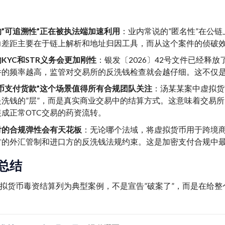
”可追溯性”正在被执法端加速利用
：业内常说的”匿名性”在公
力差距主要在于链上解析和地址归因工具，而从这个案件的侦破
KYC和STR义务会更加刚性
：银发〔2026〕42号文件已经释
件的频率越高，监管对交易所的反洗钱检查就会越仔细。这不仅
币支付货款”这个场景值得所有合规团队关注
：汤某某案中虚拟货
是洗钱的”层”，而是真实商业交易中的结算方式。这意味着交易所
成正常OTC交易的药资流转。
付的合规弹性会有天花板
：无论哪个法域，将虚拟货币用于跨境商
方的外汇管制和进口方的反洗钱法规约束。这是加密支付合规中
总结
拟货币毒资结算列为典型案例，不是宣告”破案了”，而是在给整