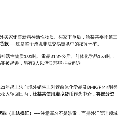
外买家销售新精神活性物质。买家下单后，汤某某委托第三
货款
——这是整个跨境非法交易链条中的结算环节。
活性物质1.01吨、毒品31.89公斤、前体化学品15.4吨，
品罪被起诉，另有8人以污染环境罪被追诉。
1年起非法向境外销售非列管前体化学品及BMK/PMK酯类
元收入转回国内，
杜某某使用虚拟货币作为中介，将部分资
营罪（非法换汇）
——注意罪名不是涉毒，而是外汇管理领域