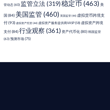
稳定币
(463)
监管立法
(319)
美
管动态
(60)
美国监管
(460)
虚拟货币跨境支
国
(84)
英国监管
(44)
付
(93)
虚拟资产跨境
虚拟资产服务提供商VASP
(58)
虚拟资产托管
(44)
行业观察
(361)
支付
(84)
资产代币化
(80)
韩国监管
预测市场
(75)
(63)
T AIYING
您的全球
b3 合規商業版圖
是準備在香港申請 1/4/9號牌照升級的傳統金融券
是尋求開曼加密基金設立的資產管理團隊，艾盈都將