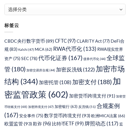
文
章
分
标签云
类
CFTC
(97)
CBDC央行数字货币
(89)
DeFi合
CLARITY Act
(77)
RWA代币化
(133)
规
(83)
RWA现实世界
MiCA
(62)
Kalshi
(47)
代币化证券
(167)
全球监
SEC
(78)
资产
(75)
债券代币化
(44)
加密市场
管
(180)
加密反洗钱
(122)
加密交易所合规
(44)
加
结构
(344)
加密支付
(188)
加密托管
(108)
密监管政策
(602)
加密货币跨境支付
(91)
加密货
合规案例
加密银行
(63)
反洗钱
(51)
币转账支付
(48)
加密跨境支付
(47)
(167)
数字货币跨境支付
(93)
安全事件
(75)
欧洲MICA法案
(66)
牌照动态
(117)
欧盟监管
(93)
欺诈
(96)
比特币ETF
(99)
监