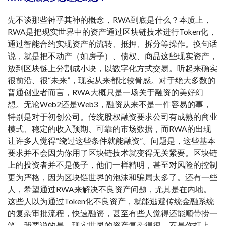
先不谈那些神乎其神的概念，RWA到底是什么？本质上，
RWA是把现实世界中的资产通过区块链技术进行Token化，
通过智能合约实现资产的流转、抵押、拆分等操作。换句话
说，就是把不动产（如房子）、债权、商品这些现实资产，
放到区块链上分割成小块，以数字化方式交易。听起来确实
很前沿、很“未来”，现实从来都比较骨感。对于绝大多数的
普通创业者而言，RWA大概只是一场关于融资的美好幻
想。无论Web2还是Web3，融资从来不是一件容易的事，
特别是对于初创公司。传统股权融资要求公司有成熟的商业
模式、稳定的收入预期、可靠的市场数据，而RWA的出现
让许多人觉得“绕过这些条件就能融资”。问题是，这些基本
要求并不会因为你用了区块链技术就变得无关紧要。区块链
上的投资者并不是傻子，他们一样精明，甚至对风险的控制
更为严格，因为区块链世界的泡沫和骗局太多了。还有一些
人，希望通过RWA来解决不良资产问题，尤其是在内地。
这些人以为通过Token化不良资产，就能逃避传统金融系统
的复杂审批流程，快速融资，甚至有些人觉得还能顺带捞一
笔。我要说的是，现实世界的资产复杂得很，不是你打上