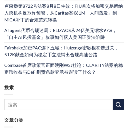
卢森堡第8722号法案8月8日生效：FIU首次将加密交易所纳
入跨机构反欺诈预警，从Caritas案€61M「人间蒸发」到
MiCA补丁的合规范式转换
AI agent代币合规迷局：ELIZAOS从24亿美元缩水97%，
「自主AI风投基金」叙事如何落入美国证券法陷阱
Fairshake加密PAC连下五城：Huizenga密歇根初选过关，
512K献金如何为稳定币立法铺出合规高速公路
Coinbase首席政策官正面硬刚WSJ社论：CLARITY法案的稳
定币收益与DeFi刑责条款究竟被误读了什么？
搜索
文章分类