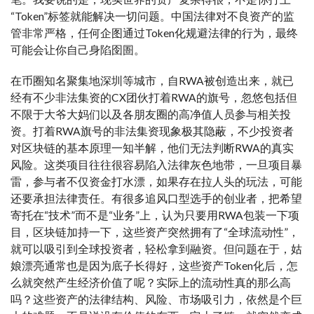
“Token”标签就能解决一切问题。中国法律对不良资产的监
管非常严格，任何企图通过Token化规避法律的行为，最终
可能会让你自己身陷囹圄。
在币圈知名聚集地深圳等城市，自RWA被创造出来，就已
经有不少非法集资的CX团伙打着RWA的旗号，忽悠包括但
不限于大爷大妈们以及各朋友圈的高净值人员参与相关投
资。打着RWA旗号的非法集资现象极其隐蔽，不少投资者
对区块链的基本原理一知半解，他们无法判断RWA的真实
风险。这类项目往往很容易陷入法律灰色地带，一旦项目暴
雷，参与者不仅资金打水漂，如果存在拉人头的玩法，可能
还要承担法律责任。有很多追风口型选手的创业者，把希望
寄托在“技术”而不是“业务”上，认为只要用RWA包装一下项
目，区块链加持一下，这些资产突然拥有了“全球流动性”，
就可以吸引到全球投资者，轻松拿到融资。但问题在于，姑
娘漂亮通常也是因为底子长得好，这些资产Token化后，怎
么就突然产生经济价值了呢？实际上的流动性真的那么高
吗？这些资产的法律结构、风险、市场吸引力，依然是个巨