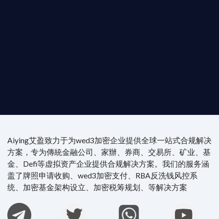
供最專業、最高效的合規支持。
尖專家團隊：成員均擁有 ACAMS 認證反洗錢师、資
執業律師資質。
4/7 全球無時差響應：香港、迪拜、歐洲本地化團隊
時在線。
Aiying艾盈致力于为wed3加密企业提供全球一站式合规解决
方案，专为傳統金融公司、家辦、券商、交易所、矿业、基
金、Defi等虚拟资产企业提供合规解决方案。我们的服务涵
盖了牌照申请收购、wed3加密支付、RBA反洗钱风控系
统、加密基金架构设立、加密税筹规划、等解决方案