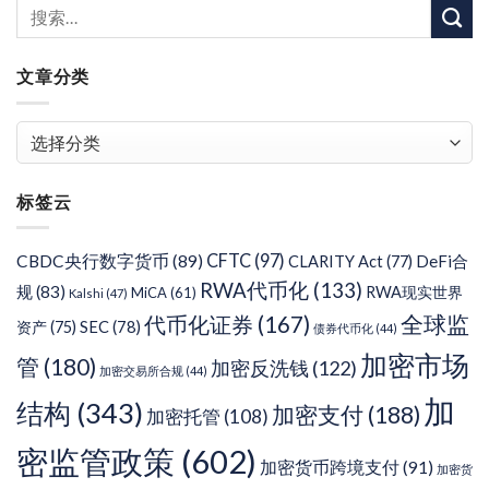
文章分类
文
章
分
标签云
类
CFTC
(97)
CBDC央行数字货币
(89)
DeFi合
CLARITY Act
(77)
RWA代币化
(133)
规
(83)
RWA现实世界
MiCA
(61)
Kalshi
(47)
代币化证券
(167)
全球监
SEC
(78)
资产
(75)
债券代币化
(44)
加密市场
管
(180)
加密反洗钱
(122)
加密交易所合规
(44)
加
结构
(343)
加密支付
(188)
加密托管
(108)
密监管政策
(602)
加密货币跨境支付
(91)
加密货