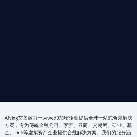
b3 合規商業版圖
是準備在香港申請 1/4/9號牌照升級的傳統金融券
是尋求開曼加密基金設立的資產管理團隊，艾盈都將
供最專業、最高效的合規支持。
尖專家團隊：成員均擁有 ACAMS 認證反洗錢师、資
執業律師資質。
4/7 全球無時差響應：香港、迪拜、歐洲本地化團隊
時在線。
Aiying艾盈致力于为wed3加密企业提供全球一站式合规解决
方案，专为傳統金融公司、家辦、券商、交易所、矿业、基
金、Defi等虚拟资产企业提供合规解决方案。我们的服务涵