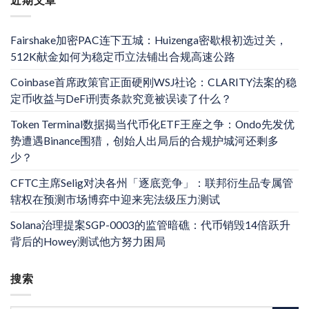
Fairshake加密PAC连下五城：Huizenga密歇根初选过关，
512K献金如何为稳定币立法铺出合规高速公路
Coinbase首席政策官正面硬刚WSJ社论：CLARITY法案的稳
定币收益与DeFi刑责条款究竟被误读了什么？
Token Terminal数据揭当代币化ETF王座之争：Ondo先发优
势遭遇Binance围猎，创始人出局后的合规护城河还剩多
少？
CFTC主席Selig对决各州「逐底竞争」：联邦衍生品专属管
辖权在预测市场博弈中迎来宪法级压力测试
Solana治理提案SGP-0003的监管暗礁：代币销毁14倍跃升
背后的Howey测试他方努力困局
搜索