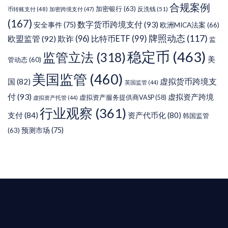
合规案例
加密银行
(63)
反洗钱
(51)
币转账支付
(48)
加密跨境支付
(47)
(167)
数字货币跨境支付
(93)
安全事件
(75)
欧洲MICA法案
(66)
牌照动态
(117)
欧盟监管
(92)
欺诈
(96)
比特币ETF
(99)
监
稳定币
(463)
监管立法
(318)
美
管动态
(60)
美国监管
(460)
虚拟货币跨境支
国
(82)
英国监管
(44)
付
(93)
虚拟资产跨境
虚拟资产服务提供商VASP
(58)
虚拟资产托管
(44)
行业观察
(361)
支付
(84)
资产代币化
(80)
韩国监管
预测市场
(75)
(63)
T AIYING
您的全球