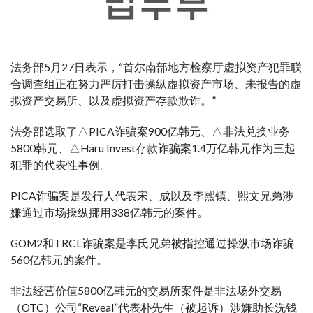
法务部5月27日表示，“首尔南部地方检察厅虚拟资产犯罪联
合调查组正在努力严厉打击操纵虚拟资产市场、未报告的虚
拟资产交易所、以及虚拟资产存款欺诈。”
法务部选取了△PICA诈骗案900亿韩元、△非法兑换业务
5800韩元、△Haru Invest存款诈骗案1.4万亿韩元作为三起
犯罪的代表性事例。
PICA诈骗案是发行人代表宋、成以及李熙镇、熙文兄弟涉
嫌通过市场操纵挪用338亿韩元的案件。
GOM2和TRCL诈骗案是李氏兄弟被指控通过操纵市场诈骗
560亿韩元的案件。
非法经营价值5800亿韩元的交易所案件是非法场外交易
（OTC）公司“Reveal”代表朴先生（被起诉）涉嫌助长洗钱