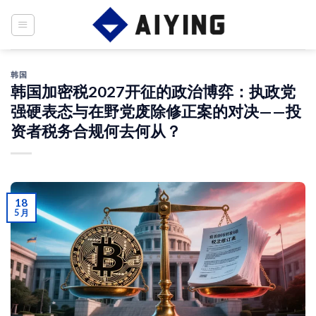
Skip
to
content
韩国
韩国加密税2027开征的政治博弈：执政党
强硬表态与在野党废除修正案的对决——投
资者税务合规何去何从？
18
5 月