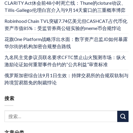
CLARITY Act休会前48小时死亡线：Thune的cloture动议、
Tillis-Gallego伦理白宫介入与9月14天窗口的三重概率博弈
Robinhood Chain TVL突破7.74亿美元但CASHCAT占代币化
资产市值85%：受监管券商公链实验的meme币合规悖论
花旗One Platform战略浮出水面：数字资产总监JD如何暴露
华尔街的机构加密合规整合路线
九名民主党参议员联名要求CFTC禁止山火预测市场：纵火
激励论证如何重塑事件合约的”公共利益”审查标准
俄罗斯加密综合法9月1日生效：持牌交易所的合规双轨制与
跨境贸易豁免的制裁悖论
搜索
文章分类