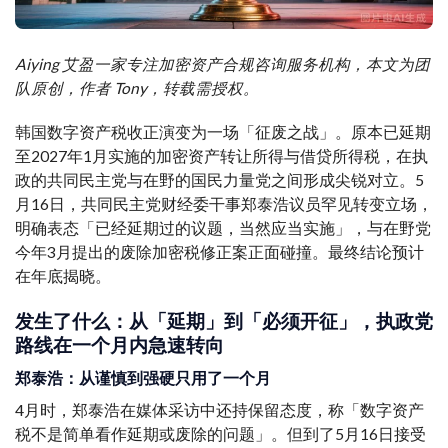
Aiying 艾盈一家专注加密资产合规咨询服务机构，本文为团
队原创，作者 Tony，转载需授权。
韩国数字资产税收正演变为一场「征废之战」。原本已延期
至2027年1月实施的加密资产转让所得与借贷所得税，在执
政的共同民主党与在野的国民力量党之间形成尖锐对立。5
月16日，共同民主党财经委干事郑泰浩议员罕见转变立场，
明确表态「已经延期过的议题，当然应当实施」，与在野党
今年3月提出的废除加密税修正案正面碰撞。最终结论预计
在年底揭晓。
发生了什么：从「延期」到「必须开征」，执政党
路线在一个月内急速转向
郑泰浩：从谨慎到强硬只用了一个月
4月时，郑泰浩在媒体采访中还持保留态度，称「数字资产
税不是简单看作延期或废除的问题」。但到了5月16日接受