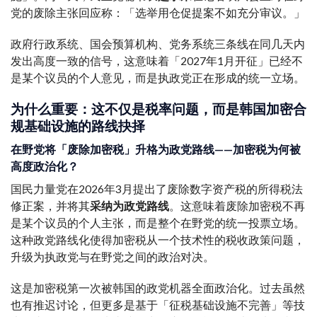
党的废除主张回应称：「选举用仓促提案不如充分审议。」
政府行政系统、国会预算机构、党务系统三条线在同几天内
发出高度一致的信号，这意味着「2027年1月开征」已经不
是某个议员的个人意见，而是执政党正在形成的统一立场。
为什么重要：这不仅是税率问题，而是韩国加密合
规基础设施的路线抉择
在野党将「废除加密税」升格为政党路线——加密税为何被
高度政治化？
国民力量党在2026年3月提出了废除数字资产税的所得税法
修正案，并将其
采纳为政党路线
。这意味着废除加密税不再
是某个议员的个人主张，而是整个在野党的统一投票立场。
这种政党路线化使得加密税从一个技术性的税收政策问题，
升级为执政党与在野党之间的政治对决。
这是加密税第一次被韩国的政党机器全面政治化。过去虽然
也有推迟讨论，但更多是基于「征税基础设施不完善」等技