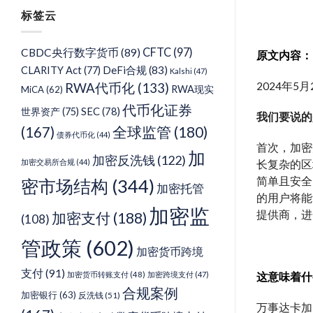
分
标签云
类
CFTC
(97)
CBDC央行数字货币
(89)
原文内容：
DeFi合规
(83)
CLARITY Act
(77)
Kalshi
(47)
2024年5月
RWA代币化
(133)
RWA现实
MiCA
(62)
代币化证券
SEC
(78)
世界资产
(75)
我们要说的
(167)
全球监管
(180)
债券代币化
(44)
首次，加密交
加
加密反洗钱
(122)
加密交易所合规
(44)
长复杂的区块
简单且安全
密市场结构
(344)
加密托管
的用户将能
加密监
提供商，进一
加密支付
(188)
(108)
管政策
(602)
加密货币跨境
支付
(91)
加密货币转账支付
(48)
加密跨境支付
(47)
这意味着什
合规案例
加密银行
(63)
反洗钱
(51)
万事达卡加