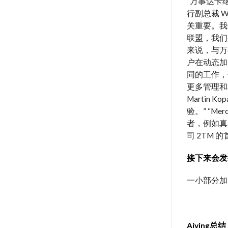
“万事达卡
行副总裁 
关重要。我
联盟，我们共享
来说，与万
户在动态加密
同的工作，
更多管理和利
Marti
验。” “M
者，例如真实
司 2TM 的首
接下来会发
一小部分加
Aiying总