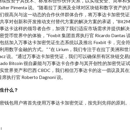
继续投资于其技术、标准和合作伙伴关系，以实现安全、简单和
Walter Pimenta 说。“随着拉丁美洲及全球对区块链和数
们很高兴与这一动态的合作伙伴群体合作，将万事达卡加密凭证推
对创新和开发推动支付替代方案的解决方案的承诺，”Bit2Me 的 CEO 兼
事达卡这样的领导者合作，加强了我们适应市场需求并提供解决
货币世界中的体验，”Foxbit 集团首席执行官 Ricardo Da
包括加入万事达卡加密凭证生态系统以及推出 Foxbit 卡，
用数字金融的方式。” “在 Lirium，我们专注于在拉丁美洲和世
n Kopacz 说。“通过万事达卡加密凭证，我们可以确保所有区
ercado Bitcoin 很自豪能与万事达卡合作参与其开创性的
世界资产和巴西 CBDC，我们相信万事达卡的这一倡议及其在加速全球
席执行官 Roberto Dagnoni 说。
生什么？
密钱包用户将首先使用万事达卡加密凭证，按先到先得的原则。未
结：