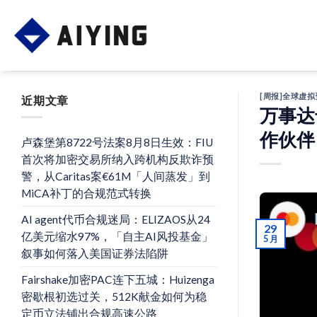
Skip
to
content
[周报]全球虚
近期文章
万事达
作伙伴
卢森堡第8722号法案8月8日生效：FIU
首次将加密交易所纳入跨机构反欺诈预
警，从Caritas案€61M「人间蒸发」到
MiCA补丁的合规范式转换
AI agent代币合规迷局：ELIZAOS从24
29
亿美元缩水97%，「自主AI风投基金」
5 月
叙事如何落入美国证券法陷阱
Fairshake加密PAC连下五城：Huizenga
密歇根初选过关，512K献金如何为稳
定币立法铺出合规高速公路