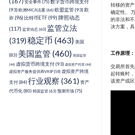
(167)
数字货币跨境支付
安全事件
(75)
转移的资产
(93)
欧盟监管
(93)
欺
欧洲MICA法案
(66)
确定性。 
牌照动态
诈
(96)
比特币ETF
(99)
的非法和不
监管立法
决方案，具
(117)
监管动态
(60)
稳定币
(463)
(319)
美国
美国监管
(460)
工作原理：
(83)
英国监管
虚拟货币跨境支付
(93)
(44)
虚拟资产托管
(44)
交易所首先
虚拟资产跨境
虚拟资产服务提供商VASP
(58)
起转账时，
行业观察
(361)
该资产或区
支付
(84)
资产
代币化
(80)
预测市场
(75)
韩国监管
(63)