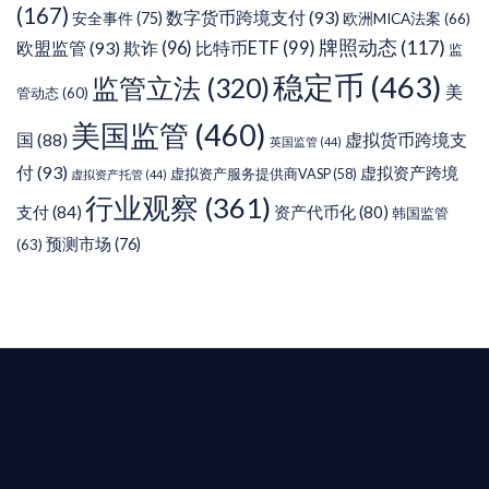
(167)
数字货币跨境支付
(93)
安全事件
(75)
欧洲MICA法案
(66)
牌照动态
(117)
欧盟监管
(93)
欺诈
(96)
比特币ETF
(99)
监
稳定币
(463)
监管立法
(320)
美
管动态
(60)
美国监管
(460)
虚拟货币跨境支
国
(88)
英国监管
(44)
付
(93)
虚拟资产跨境
虚拟资产服务提供商VASP
(58)
虚拟资产托管
(44)
行业观察
(361)
支付
(84)
资产代币化
(80)
韩国监管
预测市场
(76)
(63)
T AIYING
您的全球
b3 合規商業版圖