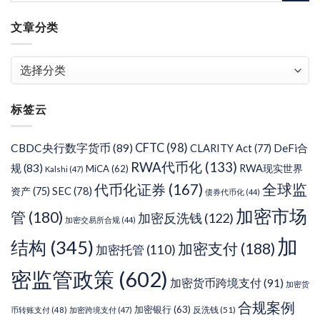
文章分类
文
章
分
标签云
类
CFTC
(98)
CBDC央行数字货币
(89)
DeFi合
CLARITY Act
(77)
RWA代币化
(133)
规
(83)
RWA现实世界
MiCA
(62)
Kalshi
(47)
代币化证券
(167)
全球监
SEC
(78)
资产
(75)
债券代币化
(44)
加密市场
管
(180)
加密反洗钱
(122)
加密交易所合规
(44)
加
结构
(345)
加密支付
(188)
加密托管
(110)
密监管政策
(602)
加密货币跨境支付
(91)
加密货
合规案例
加密银行
(63)
反洗钱
(51)
币转账支付
(48)
加密跨境支付
(47)