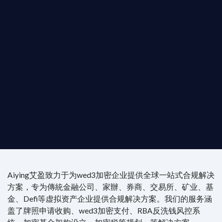
是準備在香港申請 1/4/9號牌照升級的傳統金融券
是尋求開曼加密基金設立的資產管理團隊，艾盈都將
供最專業、最高效的合規支持。
尖專家團隊：成員均擁有 ACAMS 認證反洗錢师、資
執業律師資質。
4/7 全球無時差響應：香港、迪拜、歐洲本地化團隊
時在線。
Aiying艾盈致力于为wed3加密企业提供全球一站式合规解决
方案，专为傳統金融公司、家辦、券商、交易所、矿业、基
金、Defi等虚拟资产企业提供合规解决方案。我们的服务涵
盖了牌照申请收购、wed3加密支付、RBA反洗钱风控系