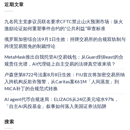
近期文章
九名民主党参议员联名要求CFTC禁止山火预测市场：纵火
激励论证如何重塑事件合约的”公共利益”审查标准
俄罗斯加密综合法9月1日生效：持牌交易所的合规双轨制与
跨境贸易豁免的制裁悖论
MetaMask推出自我托管AI交易钱包：从Guard到Beast的合
规责任光谱，AI代理链上自主交易的法律真空谁来填？
卢森堡第8722号法案8月8日生效：FIU首次将加密交易所纳
入跨机构反欺诈预警，从Caritas案€61M「人间蒸发」到
MiCA补丁的合规范式转换
AI agent代币合规迷局：ELIZAOS从24亿美元缩水97%，
「自主AI风投基金」叙事如何落入美国证券法陷阱
搜索