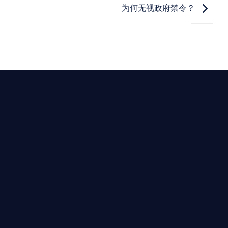
为何无视政府禁令？
最高效的合規支持。
迪拜、歐洲本地化團隊實時在線。