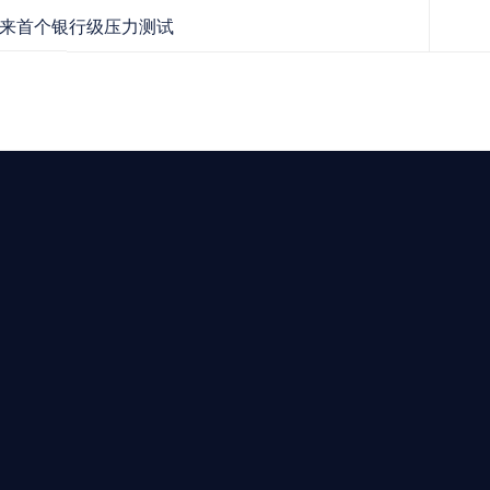
来首个银行级压力测试
求開曼加密基金設立的資產管理團隊，艾盈都將為您提供最專業、
資質。
24/7 全球無時差響應：香港、