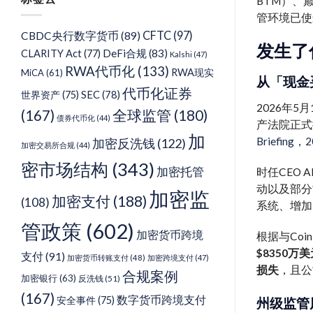
BTM）、
类
管环境已使
CFTC
(97)
CBDC央行数字货币
(89)
发生了
DeFi合规
(83)
CLARITY Act
(77)
Kalshi
(47)
RWA代币化
(133)
RWA现实
MiCA
(61)
从「现金
代币化证券
SEC
(78)
世界资产
(75)
2026年5
(167)
全球监管
(180)
债券代币化
(44)
产法院正式
加
Briefing，
加密反洗钱
(122)
加密交易所合规
(44)
密市场结构
(343)
加密托管
时任CEO 
动以及部分
加密监
加密支付
(188)
(108)
系统、增加
管政策
(602)
加密货币跨境
根据与Coi
$8350万
支付
(91)
加密货币转账支付
(48)
加密跨境支付
(47)
损失
，且公
合规案例
加密银行
(63)
反洗钱
(51)
(167)
数字货币跨境支付
安全事件
(75)
州级监管