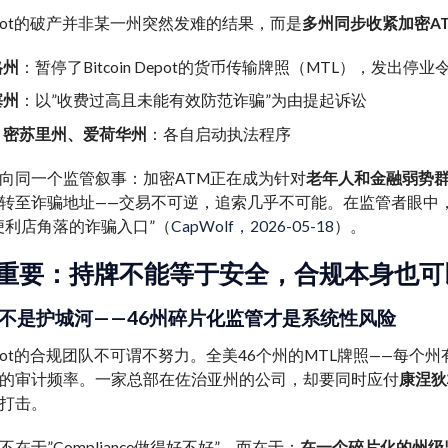
n Depot的破产并非某一州突然发难的结果，而是
多州同步收紧加密A
格州
：暂停了Bitcoin Depot的货币传输牌照（MTL），发出停业
塞州
：以”收费过高且未能有效防范诈骗”为由提起诉讼
、密苏里州、爱荷华州
：各自启动执法程序
向同一个监管叙事：加密ATM正在成为针对
老年人和金融弱势
转至诈骗地址——交易不可逆，追索几乎不可能。在监管者眼中，Bitco
便利店角落的诈骗入口”（
CapWolf，2026-05-18
）。
重要：持牌不能等于安全，合规本身也可
照不是护城河——46州碎片化监管才是系统性风险
in Depot的合规团队不可谓不努力。全美46个州的MTL牌照—
的审计频率。一家总部在佐治亚州的公司，却要同时应付
康涅狄
打击。
在于”Compliance做得好不好”，而在于：
在一个碎片化的州级