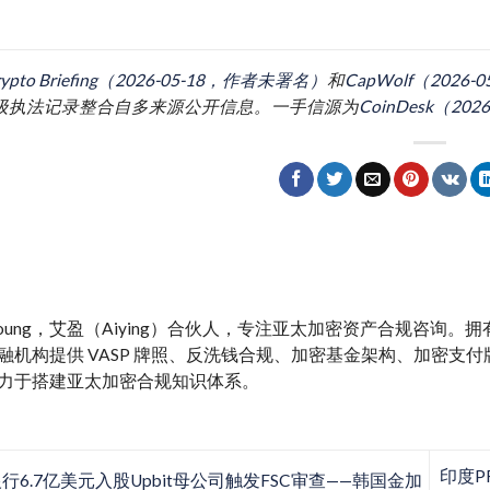
rypto Briefing（2026-05-18，作者未署名）
和
CapWolf（2026-0
gs，州级执法记录整合自多来源公开信息。一手信源为
CoinDesk（2026
y Young，艾盈（Aiying）合伙人，专注亚太加密资产合规咨询
融机构提供 VASP 牌照、反洗钱合规、加密基金架构、加密支付牌照、M
力于搭建亚太加密合规知识体系。
印度P
行6.7亿美元入股Upbit母公司触发FSC审查——韩国金加