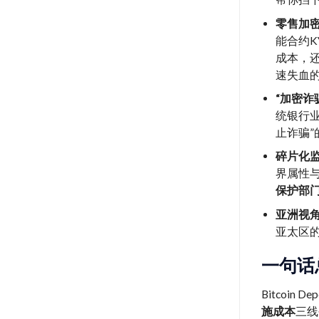
零售加
能合约K
成本，
速失血
“加密诈
统银行
止诈骗”
碎片化
界属性与
保护部
亚洲视
亚太区的
一句话
Bitcoi
施成本
三线