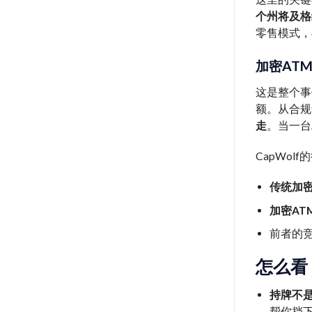
个州将及格
零售模式，
加密AT
这是整个事
额。从合规
走
。当一台
CapWo
传统加
加密AT
前者的
怎么看
持牌不
帮你挡