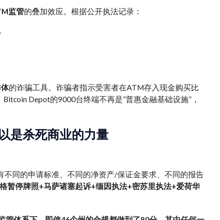
TM监管
的叠加效应。根据公开执法记录：
令
群体
的诈骗工具。诈骗者指示受害者在ATM存入现金购买比
in Depot的9000台终端不再是”普惠金融基础设施”，
以是杀死商业的力量
—每个州有不同的申请标准、不同的净资产/保证金要求、不同的报告
格暂停牌照+马萨诸塞起诉+缅因执法+密苏里执法+爱荷华
监管体系下，即使46个州的合规都做到了80分，其中任何一