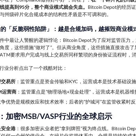
线提高到95分，整个商业模式就会失血。
Bitcoin Depo
与州级碎片化合规成本的结构性矛盾是不可调和的。
M的「反脆弱性陷阱」：越是合规加码，越摧毁商业模
件中最让人警醒的逻辑悖论：Bitcoin Depot为了应对监管
角度，这些措施”做对了”。但从商业角度，这些措施直接攻击了
ATM要求用户完成与线上交易所同样繁琐的身份验证流程时，消
lf的行业分析点出了一个残酷对比：
密交易所
：监管重点是资金传输和KYC，运营成本是技术基础设
M运营商
：监管重点是”物理场地+现金处理”，运营成本是机器维
竞争优势是规模效应和技术效率；后者的”护城河”在监管收紧时
：加密MSB/VASP行业的全球启示
是安全港
：很多加密从业者把”拿到牌照”视为终点线。Bitcoin 
下任何一个州的停业令。在碎片化监管体系中，合规是持续的成