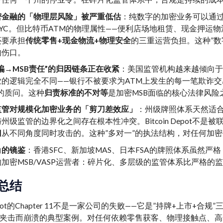
密金融的「物理层风险」被严重低估
：纯数字的加密业务可以通
YC。但比特币ATM的物理属性——便利店场地租赁、现金押运
还要承担
传统零售+现金物流+物理安全
的三重运营负担。这种”数
的伤口。
骗→MSB责任”的归因链条正在收紧
：美国监管机构越来越倾向于
业的逻辑完全不同——银行不被要求为ATM上发生的每一笔欺诈交
的质问。这种
归责标准的不对等
是加密MSB面临的核心法律风险
监管对规模化加密业务的「剪刀差效应」
：州级牌照体系天然适
州级监管的边界化之间存在根本性冲突。Bitcoin Depot不是
门
从不同角度同时攻击的。这种”多对一”的执法结构，对任何加
角的镜鉴
：香港SFC、新加坡MAS、日本FSA的牌照体系虽然严
加密MSB/VASP运营者：碎片化、多层级的监管体系比严格的
总结
n Depot的Chapter 11不是一家公司的失败——它是”持牌+上市+合
夹击而崩溃的典型案例。对任何依赖零售获客、物理接触点、高