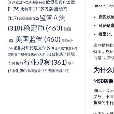
(93)
欧盟监管
(92)
欺
欧洲MICA法案
(66)
Bitcoi
牌照动态
诈
(96)
比特币ETF
(99)
监管立法
康涅狄
(117)
监管动态
(60)
马萨诸
稳定币
(463)
(318)
美国
缅因州
美国监管
(460)
(82)
英国监管
这些措施指
虚拟货币跨境支付
(93)
(44)
虚拟资产托管
(44)
特币，然后
虚拟资产跨境
虚拟资产服务提供商VASP
(58)
而是”近在
行业观察
(361)
支付
(84)
资产
为什么
代币化
(80)
预测市场
(75)
韩国监管
(63)
MSB牌
Bitco
义务、不同
执法
的平行
这里的关键不