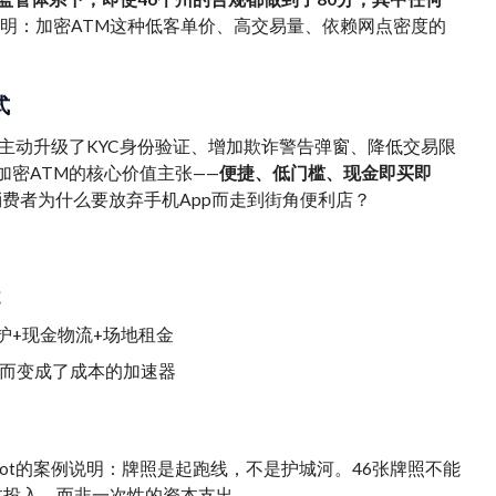
t的经历证明：加密ATM这种低客单价、高交易量、依赖网点密度的
式
压力，主动升级了KYC身份验证、增加欺诈警告弹窗、降低交易限
加密ATM的核心价值主张——
便捷、低门槛、现金即买即
费者为什么要放弃手机App而走到街角便利店？
施
护+现金物流+场地租金
反而变成了成本的加速器
Depot的案例说明：牌照是起跑线，不是护城河。46张牌照不能
本投入，而非一次性的资本支出。