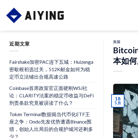
Skip
to
content
美国
近期文章
Bitc
本如何
Fairshake加密PAC连下五城：Huizenga
密歇根初选过关，512K献金如何为稳
定币立法铺出合规高速公路
Coinbase首席政策官正面硬刚WSJ社
论：CLARITY法案的稳定币收益与DeFi
18
刑责条款究竟被误读了什么？
5 月
Token Terminal数据揭当代币化ETF王
座之争：Ondo先发优势遭遇Binance围
猎，创始人出局后的合规护城河还剩多
少？