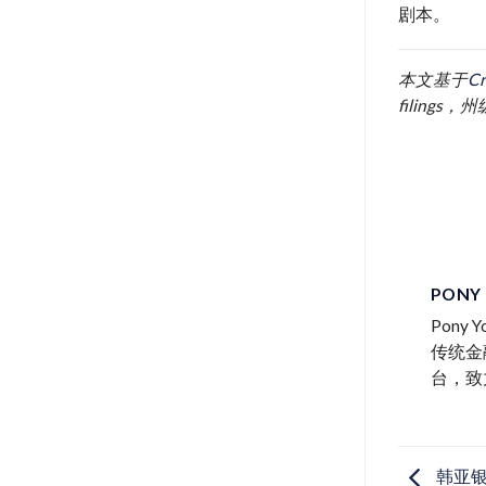
剧本。
本文基于
C
filin
PONY
Pon
传统金
台，致
韩亚银