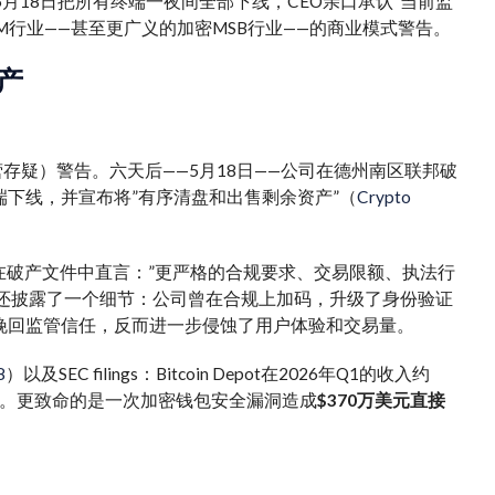
年5月18日把所有终端一夜间全部下线，CEO亲口承认”当前监
行业——甚至更广义的加密MSB行业——的商业模式警告。
产
rn”（持续经营存疑）警告。六天后——5月18日——公司在德州南区联邦破
终端下线，并宣布将”有序清盘和出售剩余资产”（
Crypto
盘者——在破产文件中直言：”更严格的合规要求、交易限额、执法行
es还披露了一个细节：公司曾在合规上加码，升级了身份验证
挽回监管信任，反而进一步侵蚀了用户体验和交易量。
8
）以及SEC filings：Bitcoin Depot在2026年Q1的收入约
。更致命的是一次加密钱包安全漏洞造成
$370万美元直接