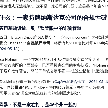
巅峰期运营超过9000台比特币ATM的”合规模范生”，却在2026
运营模式无法继续”。这不是一家公司的问题，这是整个加密ATM
什么：一家持牌纳斯达克公司的合规性破
买币基础设施」到「监管眼中的诈骗管道」
月12日，Bitcoin Depot向SEC提交了一份”going conce
提交
Chapter 11自愿破产申请
，将所有约9000台比特币ATM
2026-05-18
）。
Alex Holmes——一位在2026年3月刚从传统金融空降的接
司法管辖区的全面禁令，已严重损害公司的财务状况。”Holm
了客户欺诈警告、降低了单笔交易限额——但这些措施非但没能
nDesk同日报道一致的财报数据（
CapWolf综合报道，2026-05-1
美元，同比暴跌49%
；同期净亏损
$950万美元
（去年同期为盈利）
司承认存在”现金对账流程的内部控制重大缺陷”。
风暴：不是一家在打，是46个州一起打