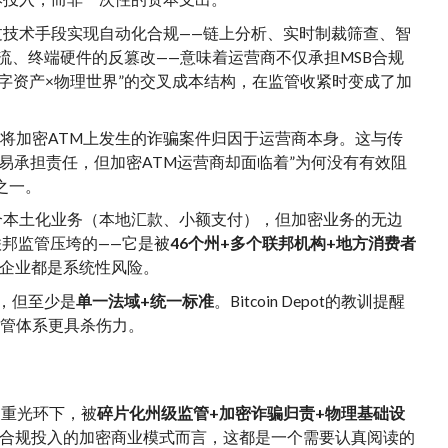
过技术手段实现自动化合规——链上分析、实时制裁筛查、智
物流、终端硬件的反篡改——意味着运营商不仅承担MSB合规
字资产×物理世界”的交叉成本结构，在监管收紧时变成了加
将加密ATM上发生的诈骗案件归因于运营商本身。这与传
易承担责任，但加密ATM运营商却面临着”为何没有有效阻
之一。
合本土化业务（本地汇款、小额支付），但加密业务的无边
被联邦监管压垮的——它是被
46个州+多个联邦机构+地方消费者
密企业都是系统性风险。
格，但至少是
单一法域+统一标准
。Bitcoin Depot的教训提醒
监管体系更具杀伤力。
规”三重光环下，被
碎片化州级监管+加密诈骗归责+物理基础设
合规投入的加密商业模式而言，这都是一个需要认真阅读的