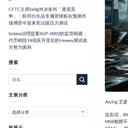
CFTC主席Selig对决各州「逐底竞
争」：联邦衍生品专属管辖权在预测市
场博弈中迎来宪法级压力测试
Solana治理提案SGP-0003的监管暗礁：
代币销毁14倍跃升背后的Howey测试他
方努力困局
搜索
文章分类
Aiyin
文
说实话，Bi
章
MSB都撑
分
标签云