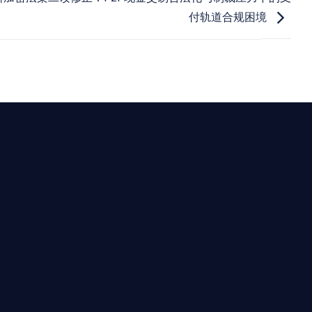
付轨道合规困境
最高效的合規支持。
迪拜、歐洲本地化團隊實時在線。