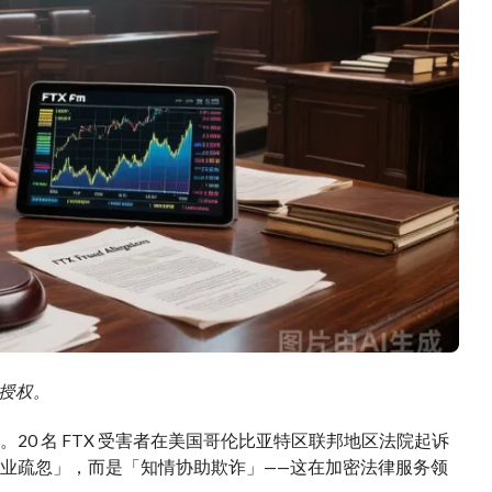
需授权。
20 名 FTX 受害者在美国哥伦比亚特区联邦地区法院起诉
指控不是「专业疏忽」，而是「知情协助欺诈」——这在加密法律服务领