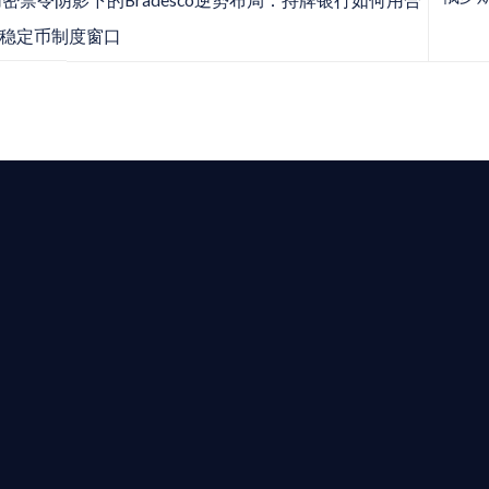
密禁令阴影下的Bradesco逆势布局：持牌银行如何用合
稳定币制度窗口
求開曼加密基金設立的資產管理團隊，艾盈都將為您提供最專業、
資質。
24/7 全球無時差響應：香港、