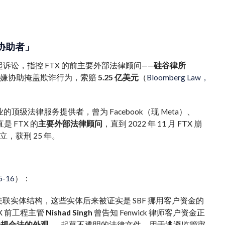
诈协助者」
起诉讼，指控 FTX 的前主要外部法律顾问——
硅谷律所
期间，涉嫌协助掩盖欺诈行为，索赔
5.25 亿美元
（
Bloomberg Law，
的顶级法律服务提供者，曾为 Facebook（现 Meta）、
是 FTX 的
主要外部法律顾问
，直到 2022 年 11 月 FTX 崩
成立，获刑 25 年。
-16
）：
earch 等关联实体结构，这些实体后来被证实是 SBF 挪用客户资金的
X 前工程主管
Nishad Singh
曾告知 Fenwick 律师客户资金正
造合规合法的外观
——起草不透明的法律文件，用于逃避监管审