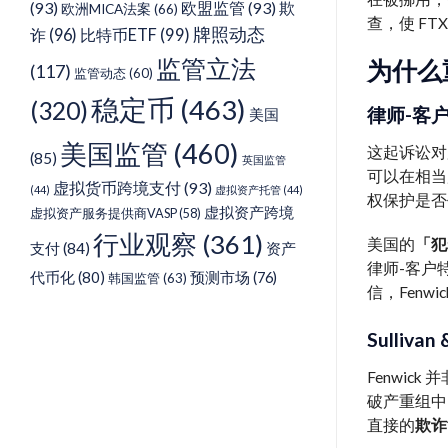
(93)
欧盟监管
(93)
欺
欧洲MICA法案
(66)
查，使 F
牌照动态
诈
(96)
比特币ETF
(99)
监管立法
为什么
(117)
监管动态
(60)
稳定币
(463)
(320)
律师-客户特
美国
美国监管
(460)
这起诉讼对
(85)
英国监管
可以在相当
虚拟货币跨境支付
(93)
(44)
虚拟资产托管
(44)
权保护是否
虚拟资产跨境
虚拟资产服务提供商VASP
(58)
行业观察
(361)
美国的
「犯罪
支付
(84)
资产
律师-客户特
代币化
(80)
预测市场
(76)
韩国监管
(63)
信，Fenw
Sulliva
Fenwic
破产重组中
直接的
欺诈