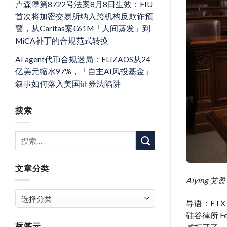
卢森堡第8722号法案8月8日生效：FIU
首次将加密交易所纳入跨机构反欺诈预
警，从Caritas案€61M「人间蒸发」到
MiCA补丁的合规范式转换
AI agent代币合规迷局：ELIZAOS从24
亿美元缩水97%，「自主AI风投基金」
叙事如何落入美国证券法陷阱
搜索
文章分类
Aiyin
文
导语：FT
章
硅谷律所 F
分
标签云