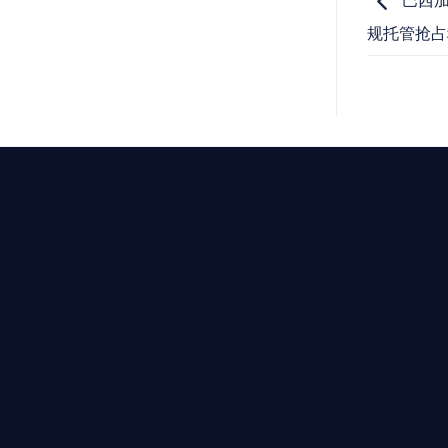
巴西加
规托管抢占
T AIYING
動您的全球
b3 合規商業版圖
是準備在香港申請 1/4/9號牌照升級的傳統金融券商，還是尋
尖專家團隊：成員均擁有 ACAMS 認證反洗錢师、資深執業律師