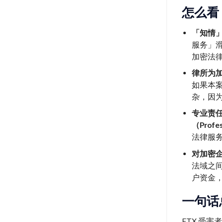
怎么看
「知情
服务」滑向
加密法
律所为
如果本
杂，因
专业责
（Profess
法律服
对加密
法域之
户资金
一句话
FTX 受害