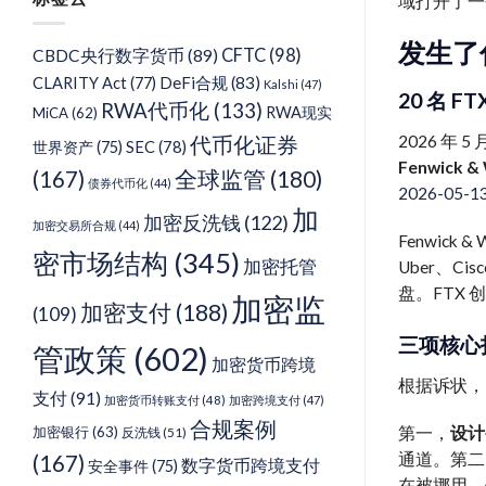
域打开了一
类
发生了
CFTC
(98)
CBDC央行数字货币
(89)
DeFi合规
(83)
CLARITY Act
(77)
Kalshi
(47)
20 名 
RWA代币化
(133)
RWA现实
MiCA
(62)
2026 年 5
代币化证券
SEC
(78)
世界资产
(75)
Fenwick & 
(167)
全球监管
(180)
债券代币化
(44)
2026-05-1
加
加密反洗钱
(122)
加密交易所合规
(44)
Fenwic
密市场结构
(345)
加密托管
Uber、Ci
盘。FTX 
加密监
加密支付
(188)
(109)
三项核心
管政策
(602)
加密货币跨境
根据诉状，F
支付
(91)
加密货币转账支付
(48)
加密跨境支付
(47)
合规案例
第一，
设计
加密银行
(63)
反洗钱
(51)
通道。第二
(167)
数字货币跨境支付
安全事件
(75)
在被挪用，但