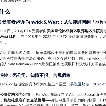
个极为敏感的口子。
什么
FTX 受害者起诉 Fenwick & West：从法律顾问到「欺
 月 13 日，20 名 FTX 受害者向
美国哥伦比亚特区联邦地区法院
提
West LLP
——在 2018 年至 2022 年为 FTX 提供法律服务
3
）。
k & West 并非无名之辈——这家总部位于硅谷的律师事务所是科技行业
sco 等科技巨头提供法律服务。在 FTX 存续的数年间，Fenwick 一直
创始人 Sam Bankman-Fried 此前已被判七项欺诈和洗钱相关罪名
指控：壳公司、知情不报、合规假象
enwick 被指控的具体行为包括三个层面（
吴说区块链，2026-05
公司架构和壳公司
——Fenwick 协助设立了 Alameda Res
，
协助掩盖客户资金被挪用
——诉状中最具杀伤力的指控是，FT
 Fenwick 在知情后仍继续提供法律服务。第三，
为 FTX 制