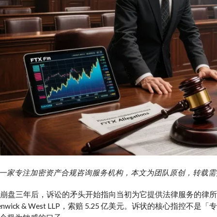
g 艾盈一家专注加密资产合规咨询服务机构，本文为团队原创，转载
X 崩盘三年后，诉讼的矛头开始指向当初为它提供法律服务的律所。
enwick & West LLP，索赔 5.25 亿美元。诉状的核心