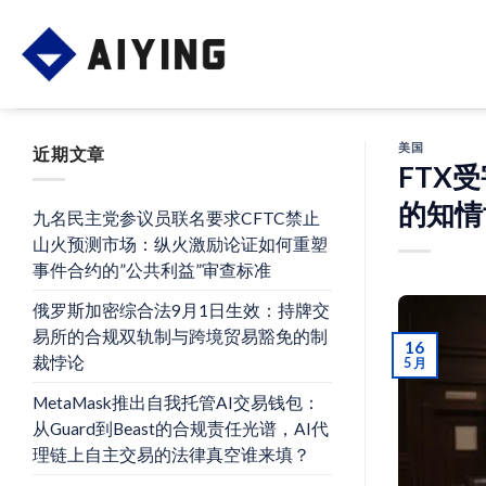
Skip
to
content
美国
近期文章
FTX
的知情
九名民主党参议员联名要求CFTC禁止
山火预测市场：纵火激励论证如何重塑
事件合约的”公共利益”审查标准
俄罗斯加密综合法9月1日生效：持牌交
易所的合规双轨制与跨境贸易豁免的制
16
裁悖论
5 月
MetaMask推出自我托管AI交易钱包：
从Guard到Beast的合规责任光谱，AI代
理链上自主交易的法律真空谁来填？