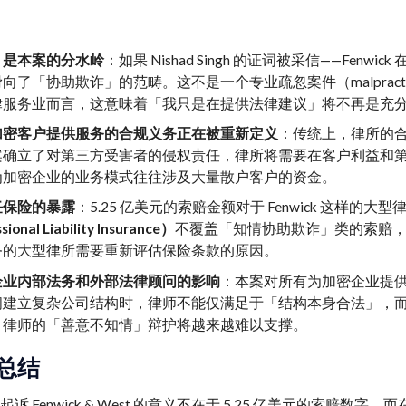
」是本案的分水岭
：如果 Nishad Singh 的证词被采信——F
了「协助欺诈」的范畴。这不是一个专业疏忽案件（malpractice），而是
律服务业而言，这意味着「我只是在提供法律建议」将不再是充
加密客户提供服务的合规义务正在被重新定义
：传统上，律所的
案确立了对第三方受害者的侵权责任，律所将需要在客户利益和第
为加密企业的业务模式往往涉及大量散户客户的资金。
任保险的暴露
：5.25 亿美元的索赔金额对于 Fenwick 这样
ional Liability Insurance）
不覆盖「知情协助欺诈」类的索赔，F
务的大型律所需要重新评估保险条款的原因。
企业内部法务和外部法律顾问的影响
：本案对所有为加密企业提
间建立复杂公司结构时，律师不能仅满足于「结构本身合法」，
，律师的「善意不知情」辩护将越来越难以支撑。
总结
者起诉 Fenwick & West 的意义不在于 5.25 亿美元的