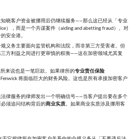
enwick 在知晓客户资金被挪用后仍继续服务——那么这已经从「专业
一个共谋案件（aiding and abetting fraud）。对
分的安全港。
合规义务主要面向监管机构和法院，而非第三方受害者。但
三方利益之间进行更审慎的权衡——这在加密领域尤其复
的大型律所来说也是一笔巨款。如果律所的
专业责任保险
enwick 将面临巨大的财务风险。这也是所有承接加密客户
供法律服务的律师发出一个明确信号——当客户提出要在多个
而必须追问结构背后的
商业实质
。如果商业实质涉及挪用客
索赔数字，而在于它把律所在加密客户关系中的合规义务从「不要违反法