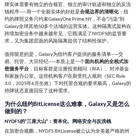
牌实体需要有独立的合规官、独立的审计轨迹和独立的反洗
钱程序——用一个全新实体的好处是
合规边界的清晰化
：纽
约的牌照义务只约束GalaxyOne Prime NY，不会”污染”到
Galaxy全球其他50多个法域的运营实体。这种隔离式架构在
跨境加密业务中越来越常见，它既满足了NYDFS的监管要
求，又为集团层面的风险隔离提供了结构性保护。
值得留意的是，Galaxy为纽约客户提供的服务清单——交
易、托管、大宗经纪——本质上是一个
面向机构的全栈式加
密服务平台
，目标客群是注册投资顾问（RIA）、对冲基金
和家族办公室。这些机构客户在新受托人规则（SEC Rule
3.0，2025年6月生效）下对托管合规的要求极高，Galaxy的
持牌状态直接回应了这种需求。
为什么纽约BitLicense这么难拿，Galaxy又是怎么
做到的？
NYDFS的”三座大山”：资本化、网络安全与反洗钱
在加密合规圈，NYDFS BitLicense被公认为全美最严格的州