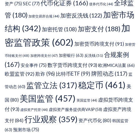
代币化证券
(166)
全球监
资产
(75)
SEC
(77)
债券代币化
(44)
加密市场
管
(180)
加密反洗钱
(122)
加密交易所合规
(44)
加
结构
(342)
加密支付
(188)
加密托管
(108)
密监管政策
(602)
加密货币跨境支付
(91)
加密货
合规案例
加密银行
(63)
反洗钱
(51)
币转账支付
(48)
加密跨境支付
(47)
(167)
数字货币跨境支付
(93)
安全事件
(75)
欧洲MICA法案
(66)
牌照动态
(117)
欧盟监管
(92)
欺诈
(96)
比特币ETF
(99)
监
稳定币
(461)
监管立法
(317)
美
管动态
(60)
美国监管
(457)
虚拟货币跨境支
国
(80)
英国监管
(44)
付
(93)
虚拟资产跨境
虚拟资产服务提供商VASP
(58)
虚拟资产托管
(44)
行业观察
(359)
支付
(84)
资产代币化
(80)
韩国监管
预测市场
(75)
(63)