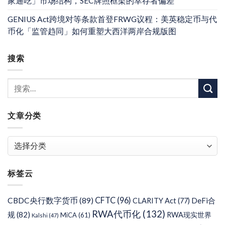
家通吃」市场结构，SEC牌照框架的幸存者偏差
GENIUS Act跨境对等条款首登FRWG议程：美英稳定币与代
币化「监管趋同」如何重塑大西洋两岸合规版图
搜索
文章分类
文
章
分
标签云
类
CFTC
(96)
CBDC央行数字货币
(89)
DeFi合
CLARITY Act
(77)
RWA代币化
(132)
规
(82)
RWA现实世界
MiCA
(61)
Kalshi
(47)