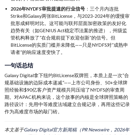
2026年NYDFS审批提速的行业信号
：三个月内连批
Strike和Galaxy两张BitLicense，与2023-2024年的缓慢审
批形成鲜明对比。这可能与联邦层面加密政策的友好化
趋势有关（如GENIUS Act稳定币法案的推进），州级监
管机构释放了”在合规前提下欢迎创新”的信号。但
BitLicense的实质门槛并未降低——只是NYDFS对”成熟申
请者”的响应速度变快了。
一句话总结
Galaxy Digital拿下纽约BitLicense双牌照，本质上是一次”合
规基础设施的边际成本递减”——上市公司身份、50+全球牌
照经验和$90亿客户资产规模共同压缩了NYDFS的审查周
期。对APAC机构来说，这个故事的内核是全球牌照策略的
路径设计：先用中等难度法域建立合规记录，再用这些记录
作为高难度市场的敲门砖。
本文基于
Galaxy Digital官方新闻稿（PR Newswire，2026年