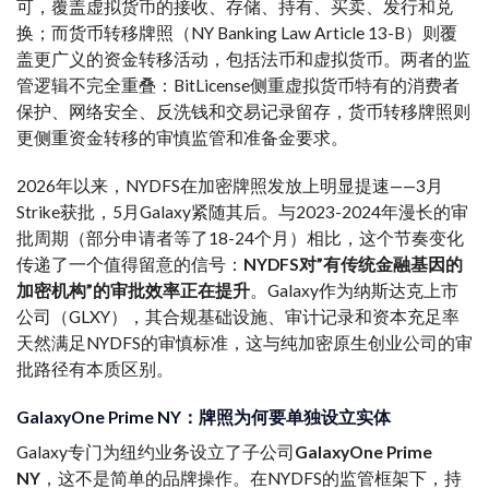
可，覆盖虚拟货币的接收、存储、持有、买卖、发行和兑
换；而货币转移牌照（NY Banking Law Article 13-B）则覆
盖更广义的资金转移活动，包括法币和虚拟货币。两者的监
管逻辑不完全重叠：BitLicense侧重虚拟货币特有的消费者
保护、网络安全、反洗钱和交易记录留存，货币转移牌照则
更侧重资金转移的审慎监管和准备金要求。
2026年以来，NYDFS在加密牌照发放上明显提速——3月
Strike获批，5月Galaxy紧随其后。与2023-2024年漫长的审
批周期（部分申请者等了18-24个月）相比，这个节奏变化
传递了一个值得留意的信号：
NYDFS对”有传统金融基因的
加密机构”的审批效率正在提升
。Galaxy作为纳斯达克上市
公司（GLXY），其合规基础设施、审计记录和资本充足率
天然满足NYDFS的审慎标准，这与纯加密原生创业公司的审
批路径有本质区别。
GalaxyOne Prime NY：牌照为何要单独设立实体
Galaxy专门为纽约业务设立了子公司
GalaxyOne Prime
NY
，这不是简单的品牌操作。在NYDFS的监管框架下，持