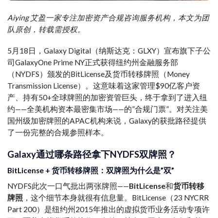
Aiying 艾盈一家专注加密资产合规咨询服务机构，本文为团
队原创，转载需授权。
5月18日，Galaxy Digital（纳斯达克：GLXY）宣布旗下子公
司GalaxyOne Prime NY正式获得纽约州金融服务部
（NYDFS）颁发的BitLicense及货币转移牌照（Money
Transmission License）。这意味着这家管理$90亿客户资
产、持有50+全球牌照的加密资管巨头，终于拿到了进入纽
约——全美机构资本最密集市场——的”合规门票”。对关注美
国州级加密牌照的APAC机构来说，Galaxy的获批路径提供
了一份完整的合规参照样本。
Galaxy通过哪条路径拿下NYDFS双牌照？
BitLicense + 货币转移牌照：双牌照为什么是”双”
NYDFS此次一口气批出两张牌照——
BitLicense
和
货币转移
牌照
，这个细节本身就很有信息量。BitLicense（23 NYCRR
Part 200）是纽约州2015年推出的虚拟货币业务活动专项许