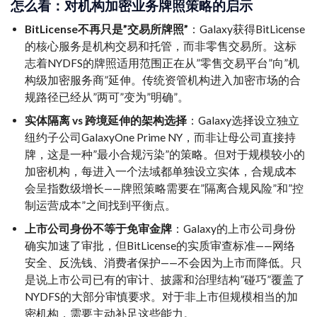
怎么看：对机构加密业务牌照策略的启示
BitLicense不再只是”交易所牌照”
：Galaxy获得BitLicense
的核心服务是机构交易和托管，而非零售交易所。这标
志着NYDFS的牌照适用范围正在从”零售交易平台”向”机
构级加密服务商”延伸。传统资管机构进入加密市场的合
规路径已经从”两可”变为”明确”。
实体隔离 vs 跨境延伸的架构选择
：Galaxy选择设立独立
纽约子公司GalaxyOne Prime NY，而非让母公司直接持
牌，这是一种”最小合规污染”的策略。但对于规模较小的
加密机构，每进入一个法域都单独设立实体，合规成本
会呈指数级增长——牌照策略需要在”隔离合规风险”和”控
制运营成本”之间找到平衡点。
上市公司身份不等于免审金牌
：Galaxy的上市公司身份
确实加速了审批，但BitLicense的实质审查标准——网络
安全、反洗钱、消费者保护——不会因为上市而降低。只
是说上市公司已有的审计、披露和治理结构”碰巧”覆盖了
NYDFS的大部分审慎要求。对于非上市但规模相当的加
密机构，需要主动补足这些能力。