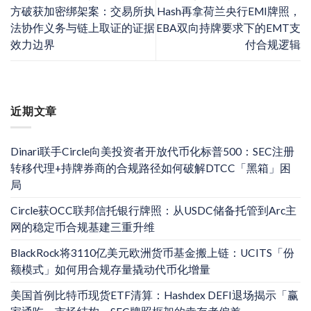
方破获加密绑架案：交易所执
Hash再拿荷兰央行EMI牌照，
法协作义务与链上取证的证据
EBA双向持牌要求下的EMT支
效力边界
付合规逻辑
近期文章
Dinari联手Circle向美投资者开放代币化标普500：SEC注册
转移代理+持牌券商的合规路径如何破解DTCC「黑箱」困
局
Circle获OCC联邦信托银行牌照：从USDC储备托管到Arc主
网的稳定币合规基建三重升维
BlackRock将3110亿美元欧洲货币基金搬上链：UCITS「份
额模式」如何用合规存量撬动代币化增量
美国首例比特币现货ETF清算：Hashdex DEFI退场揭示「赢