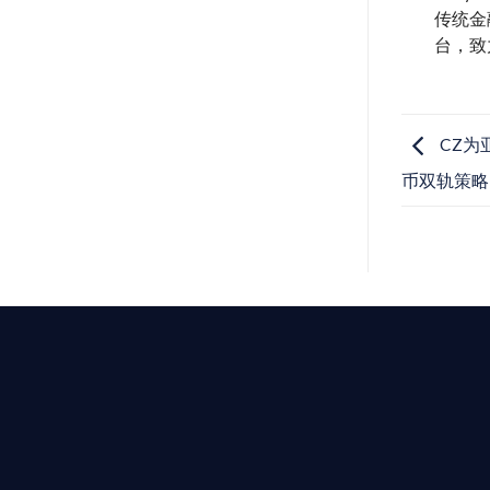
传统金
台，致
CZ为
币双轨策略
T AIYING
動您的全球