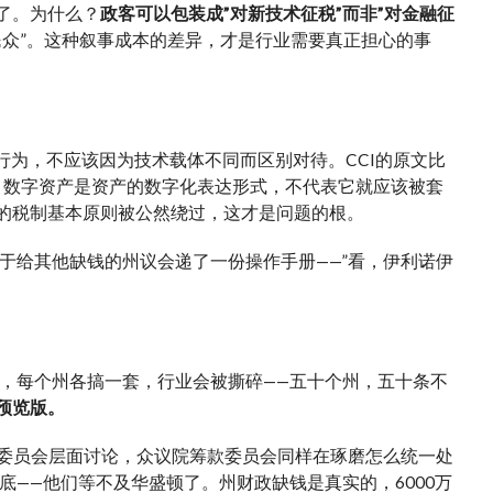
来了。为什么？
政客可以包装成”对新技术征税”而非”对金融征
休民众”。这种叙事成本的差异，才是行业需要真正担心的事
行为，不应该因为技术载体不同而区别对待。CCI的原文比
。数字资产是资产的数字化表达形式，不代表它就应该被套
”的税制基本原则被公然绕过，这才是问题的根。
于给其他缺钱的州议会递了一份操作手册——”看，伊利诺伊
，每个州各搞一套，行业会被撕碎——五十个州，五十条不
预览版。
也在委员会层面讨论，众议院筹款委员会同样在琢磨怎么统一处
——他们等不及华盛顿了。州财政缺钱是真实的，6000万