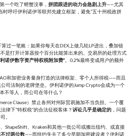
第一个吃了螃蟹没事，
拼团跟进的动力会急剧上升
——尤其
当时呼吁伊利诺伊等联邦先建立框架，避免”五十州税政拼
下算过一笔账：如果你每天在DEX上做几轮LP进出，叠加链
税率绝不是打开计算器按个百分比能算出来的。交易所的处理方式
伊利诺伊数字资产特权税附加费”
。0.2%最终变成用户的额外
AO和加密业务量身打造的法律框架、零个人所得税——而且
法制的老牌堡垒。伊利诺伊的Jump Crypto会成为一个
本不等人，而公司在等什么？
rce Clause）禁止各州对州际贸易施加不当负担。一个覆
法律下”特权税”的合法征税客体？
诉讼几乎是确定的
，问题
的公司。
omi、ShapeShift、Kraken和其他一批公司或搬出纽约、或直接
仍然不过两位数
——而纽约失去了多少早期加密建设者？伊利诺