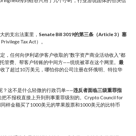
ingfield传到硅谷只用了几个小时，行业游说团体的否决信
份庞大的支出法案里，
Senate Bill 3019的第三条（Article 3）塞
ivilege Tax Act）。
规定，任何向伊利诺伊客户收取的”数字资产商业活动收入”都
托管费、帮客户转账的中间方——统统被罩在这个网里。
最
里收了超过10万美元，哪怕你的公司注册在怀俄明、特拉华
交呢？这不是什么轻微的行政罚单——
违反者面临三级重罪指
直接上升到刑事重罪级别的。Crypto Council for
你用同样金额买了1000美元的苹果股票和1000美元的比特币