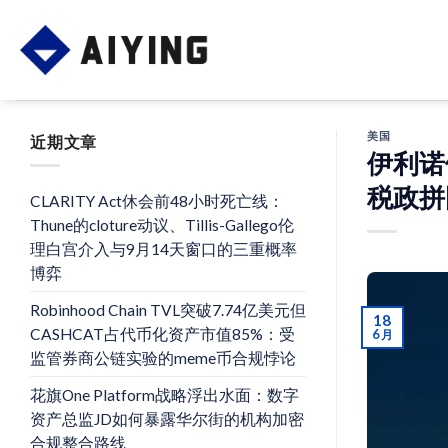
Skip
to
content
美国
近期文章
伊利诺
税政拼
CLARITY Act休会前48小时死亡线：
Thune的cloture动议、Tillis-Gallego伦
理白宫介入与9月14天窗口的三重概率
博弈
Robinhood Chain TVL突破7.74亿美元但
18
CASHCAT占代币化资产市值85%：受
6 月
监管券商公链实验的meme币合规悖论
花旗One Platform战略浮出水面：数字
资产总监JD如何暴露华尔街的机构加密
合规整合路线