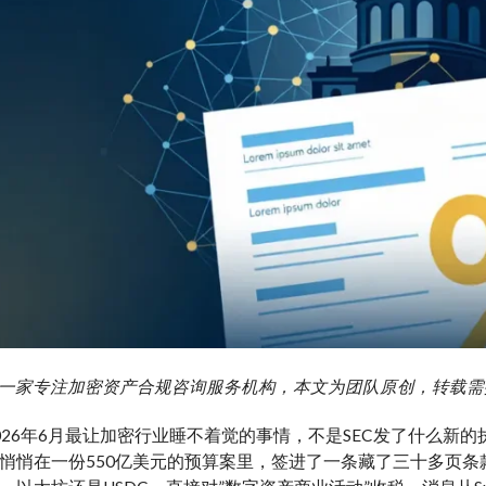
g 艾盈一家专注加密资产合规咨询服务机构，本文为团队原创，转载
026年6月最让加密行业睡不着觉的事情，不是SEC发了什么新
Pritzker悄悄在一份550亿美元的预算案里，签进了一条藏了三