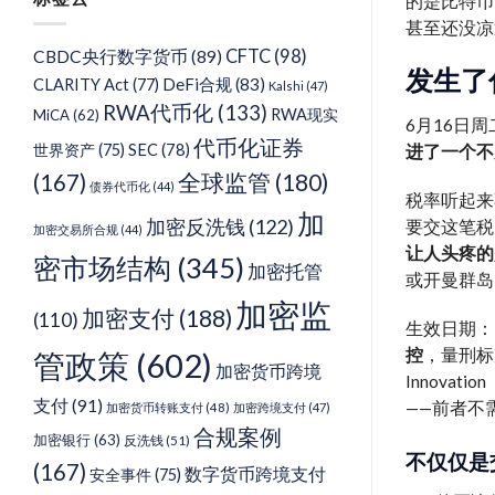
的是比特币
类
甚至还没凉
CFTC
(98)
CBDC央行数字货币
(89)
发生了
DeFi合规
(83)
CLARITY Act
(77)
Kalshi
(47)
RWA代币化
(133)
RWA现实
MiCA
(62)
6月16日周
代币化证券
SEC
(78)
世界资产
(75)
进了一个不
(167)
全球监管
(180)
债券代币化
(44)
税率听起来
加
加密反洗钱
(122)
要交这笔税
加密交易所合规
(44)
让人头疼的
密市场结构
(345)
加密托管
或开曼群岛
加密监
加密支付
(188)
(110)
生效日期：
控
，量刑标
管政策
(602)
加密货币跨境
Innov
支付
(91)
——前者不
加密货币转账支付
(48)
加密跨境支付
(47)
合规案例
加密银行
(63)
反洗钱
(51)
不仅仅是
(167)
数字货币跨境支付
安全事件
(75)