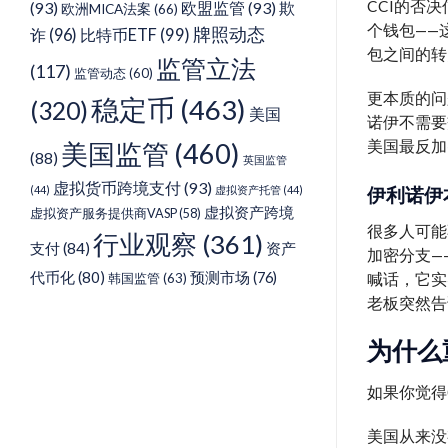
CCI的否
(93)
欧盟监管
(93)
欺
欧洲MICA法案
(66)
个钱包——
牌照动态
诈
(96)
比特币ETF
(99)
包之间的转
监管立法
(117)
监管动态
(60)
更本质的问
稳定币
(463)
(320)
美国
诺伊不需要交
美国监管
(460)
美国最反加
(88)
英国监管
虚拟货币跨境支付
(93)
伊利诺伊
(44)
虚拟资产托管
(44)
虚拟资产跨境
虚拟资产服务提供商VASP
(58)
很多人可能不
行业观察
(361)
支付
(84)
资产
加密分支—
代币化
(80)
预测市场
(76)
喊话，它实
韩国监管
(63)
老板突然告
为什么
如果你觉得
美国从来没