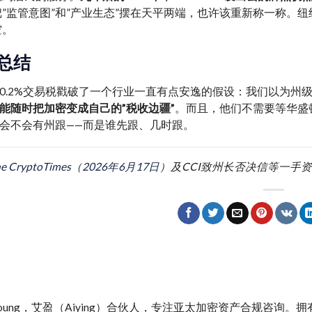
把”监管意图”和”产业生态”摆在天平两端，也许该重新称一称。
空。
总结
0.2%交易税戳破了一个行业一直有点安逸的假设：我们以为州
能随时把加密变成自己的”税收边疆”
。而且，他们不需要等华盛
会不会有州跟——而是谁先跟、几时跟。
he CryptoTimes（2026年6月17日）
及CCI致州长否决信等一手
y Young，艾盈（Aiying）合伙人，专注亚太加密资产合规咨询