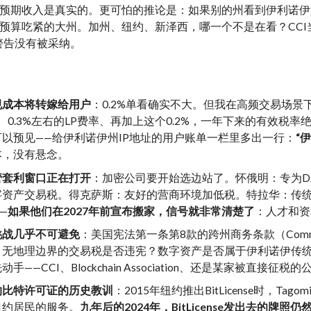
预期收入是真实的。更可怕的推论是：如果别的州看到伊利诺伊
预算吃紧的大州。加州、纽约、新泽西，哪一个不是在看？CCI
警告没有被采纳。
规成本将转嫁给用户
：0.2%单看确实不大。但我在高频交易场景
费、0.3%左右的LP费率、再加上这个0.2%，一年下来的有效
可以预见——给伊利诺伊州IP地址的用户账单一栏里多出一行：
“
本，没有悬念。
管套利窗口正在打开
：加密公司要开始选边站了。怀俄明：专为D
资产交易税。得克萨斯：友好的营商环境加低税。特拉华：传统公司
—
如果他们在2027年前宣布搬家，信号就非常清楚了
：人才和资
挑战几乎不可避免
：美国宪法第一条第8款的跨州商务条款（Comme
、无地理边界的交易税是否违宪？数字资产是否属于伊利诺伊传统
手——CCI、Blockchain Association、还是某家被直接征税
约比特许可证的历史教训
：2015年纽约推出BitLicense时，Tag
纽约居民的服务。
九年后的2024年，BitLicense发出去的牌照