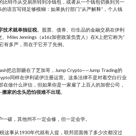
己的比特币从交易所转到冷钱包，或者从一个钱包切换到另一
的语言写得足够模糊：如果执行部门”从严解释”，个人钱
。
字技术就单独征税
。股票、债券、衍生品的金融交易在伊利
s Jennings（a16z加密政策负责人）在X上把它称为”
于它有多严，而在于它开了先例。
砸在了芝加哥，Jump Crypto——Jump Trading的
 Crypto同样在伊利诺伊注册运营。这条法律不是对着空白行业
内部在做什么评估，但如果你是一家雇了上百人的加密公司，
—
搬家的念头恐怕很难不出现
。
户一破，其他州不一定会修，但一定会学。
这事从1930年代就有人提，联邦层面推了多少次都没过