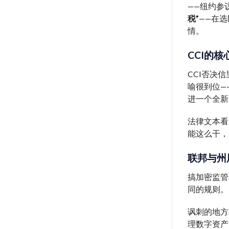
——纽约参
税”
——在选
情。
CCI的
CCI否决
喻很到位—
进一个全新
法律文本看
能这么干，
联邦与州层
搞加密监管
同的规则。
讽刺的地方
理数字资产