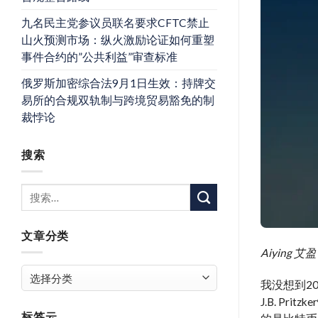
九名民主党参议员联名要求CFTC禁止
山火预测市场：纵火激励论证如何重塑
事件合约的”公共利益”审查标准
俄罗斯加密综合法9月1日生效：持牌交
易所的合规双轨制与跨境贸易豁免的制
裁悖论
搜索
文章分类
Aiyin
文
我没想到2
章
J.B. 
分
标签云