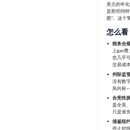
美元的年化
是那些同样
图”。这个
怎么看
税务合
上gas
也几乎
交易成
州际监
没有数字
风向标—
合宪性
盖全美
只是谁先动
借鉴纽
停止对