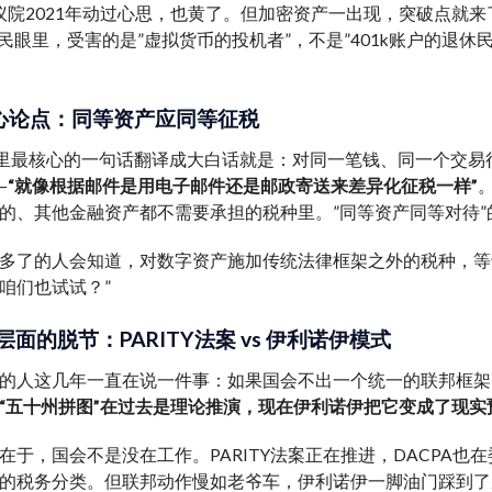
议院2021年动过心思，也黄了。但加密资产一出现，突破点就
民眼里，受害的是”虚拟货币的投机者”，不是”401k账户的退
核心论点：同等资产应同等征税
信里最核心的一句话翻译成大白话就是：对同一笔钱、同一个交易
—
“就像根据邮件是用电子邮件还是邮政寄送来差异化征税一样”
的、其他金融资产都不需要承担的税种里。”同等资产同等对待
多了的人会知道，对数字资产施加传统法律框架之外的税种，等
咱们也试试？”
面的脱节：PARITY法案 vs 伊利诺伊模式
的人这几年一直在说一件事：如果国会不出一个统一的联邦框架
“五十州拼图”在过去是理论推演，现在伊利诺伊把它变成了现实
在于，国会不是没在工作。PARITY法案正在推进，DACPA
的税务分类。但联邦动作慢如老爷车，伊利诺伊一脚油门踩到了底