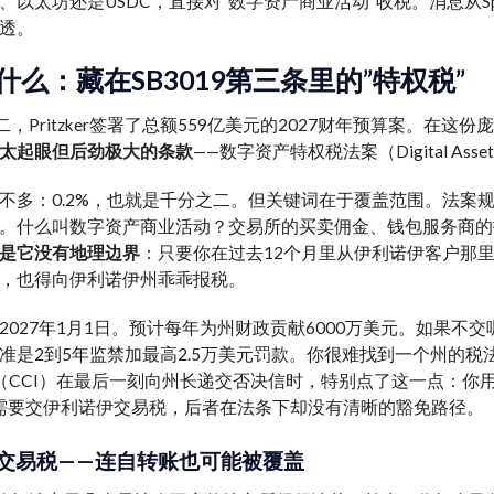
、以太坊还是USDC，直接对”数字资产商业活动”收税。消息从Spr
透。
什么：藏在SB3019第三条里的”特权税”
二，Pritzker签署了总额559亿美元的2027财年预算案。在这
太起眼但后劲极大的条款
——数字资产特权税法案（Digital Asset Pr
不多：0.2%，也就是千分之二。但关键词在于覆盖范围。法案
。什么叫数字资产商业活动？交易所的买卖佣金、钱包服务商的
是它没有地理边界
：只要你在过去12个月里从伊利诺伊客户那
，也得向伊利诺伊州乖乖报税。
2027年1月1日。预计每年为州财政贡献6000万美元。如果不
准是2到5年监禁加最高2.5万美元罚款。你很难找到一个州的税法把不报税
ation（CCI）在最后一刻向州长递交否决信时，特别点了这一点：
需要交伊利诺伊交易税，后者在法条下却没有清晰的豁免路径。
交易税——连自转账也可能被覆盖