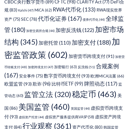
CFTC
(98)
CBDC央行数字货币
(89)
DeFi合
CLARITY Act
(77)
RWA代币化
(133)
规
(83)
RWA现实世界
MiCA
(62)
Kalshi
(47)
代币化证券
(167)
全球监
SEC
(78)
资产
(75)
债券代币化
(44)
加密市场
管
(180)
加密反洗钱
(122)
加密交易所合规
(44)
加
结构
(345)
加密支付
(188)
加密托管
(110)
密监管政策
(602)
加密货币跨境支付
(91)
加密货
合规案例
加密银行
(63)
反洗钱
(51)
币转账支付
(48)
加密跨境支付
(47)
(167)
数字货币跨境支付
(93)
安全事件
(75)
欧洲MICA法案
(66)
牌照动态
(117)
欧盟监管
(93)
欺诈
(96)
比特币ETF
(99)
监
稳定币
(463)
监管立法
(320)
美
管动态
(60)
美国监管
(460)
虚拟货币跨境支
国
(86)
英国监管
(44)
付
(93)
虚拟资产跨境
虚拟资产服务提供商VASP
(58)
虚拟资产托管
(44)
行业观察
(361)
支付
(84)
资产代币化
(80)
韩国监管