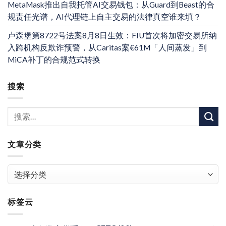
MetaMask推出自我托管AI交易钱包：从Guard到Beast的合
规责任光谱，AI代理链上自主交易的法律真空谁来填？
卢森堡第8722号法案8月8日生效：FIU首次将加密交易所纳
入跨机构反欺诈预警，从Caritas案€61M「人间蒸发」到
MiCA补丁的合规范式转换
搜索
文章分类
文
章
分
标签云
类