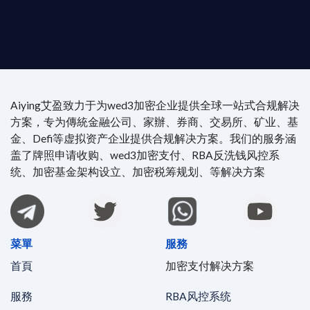
4/7 全球無時差響應：香港、迪拜、歐洲本地化團隊
時在線。
Aiying艾盈致力于为wed3加密企业提供全球一站式合规解决
方案，专为傳統金融公司、家辦、券商、交易所、矿业、基
金、Defi等虚拟资产企业提供合规解决方案。我们的服务涵
盖了牌照申请收购、wed3加密支付、RBA反洗钱风控系
统、加密基金架构设立、加密税筹规划、等解决方案
菜單
服務
首頁
加密支付解决方案
服務
RBA风控系统