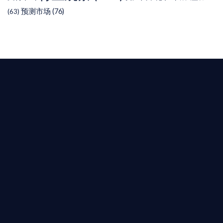
预测市场
(76)
(63)
T AIYING
您的全球
b3 合規商業版圖
是準備在香港申請 1/4/9號牌照升級的傳統金融券
是尋求開曼加密基金設立的資產管理團隊，艾盈都將
供最專業、最高效的合規支持。
尖專家團隊：成員均擁有 ACAMS 認證反洗錢师、資
執業律師資質。