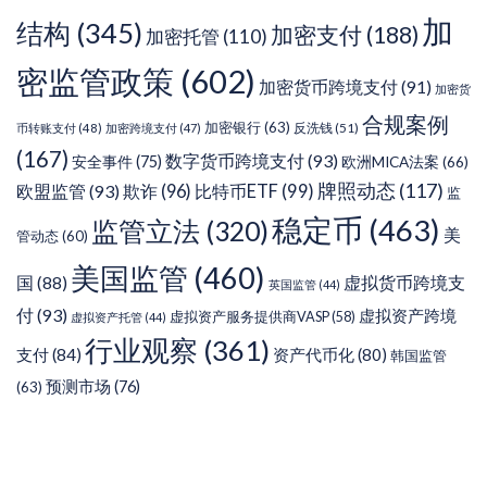
加
结构
(345)
加密支付
(188)
加密托管
(110)
密监管政策
(602)
加密货币跨境支付
(91)
加密货
合规案例
加密银行
(63)
反洗钱
(51)
币转账支付
(48)
加密跨境支付
(47)
(167)
数字货币跨境支付
(93)
安全事件
(75)
欧洲MICA法案
(66)
牌照动态
(117)
欧盟监管
(93)
欺诈
(96)
比特币ETF
(99)
监
稳定币
(463)
监管立法
(320)
美
管动态
(60)
美国监管
(460)
虚拟货币跨境支
国
(88)
英国监管
(44)
付
(93)
虚拟资产跨境
虚拟资产服务提供商VASP
(58)
虚拟资产托管
(44)
行业观察
(361)
支付
(84)
资产代币化
(80)
韩国监管
预测市场
(76)
(63)