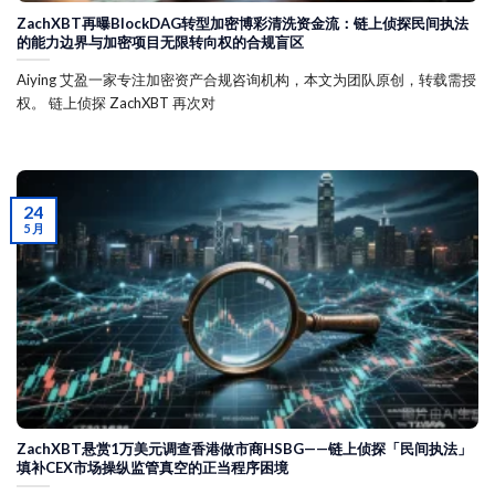
ZachXBT再曝BlockDAG转型加密博彩清洗资金流：链上侦探民间执法
的能力边界与加密项目无限转向权的合规盲区
Aiying 艾盈一家专注加密资产合规咨询机构，本文为团队原创，转载需授
权。 链上侦探 ZachXBT 再次对
24
5 月
ZachXBT悬赏1万美元调查香港做市商HSBG——链上侦探「民间执法」
填补CEX市场操纵监管真空的正当程序困境