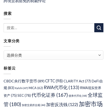
跨境贸易豁免的制裁悖论
搜索
文章分类
文
章
分
标签云
类
CFTC
(98)
CBDC央行数字货币
(89)
DeFi合
CLARITY Act
(77)
RWA代币化
(133)
规
(83)
RWA现实世界
MiCA
(62)
Kalshi
(47)
代币化证券
(167)
全球监
SEC
(78)
资产
(75)
债券代币化
(44)
加密市场
管
(180)
加密反洗钱
(122)
加密交易所合规
(44)