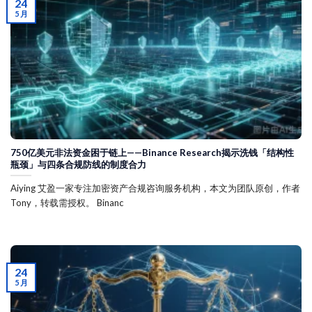
24
5 月
750亿美元非法资金困于链上——Binance Research揭示洗钱「结构性
瓶颈」与四条合规防线的制度合力
Aiying 艾盈一家专注加密资产合规咨询服务机构，本文为团队原创，作者
Tony，转载需授权。 Binanc
24
5 月