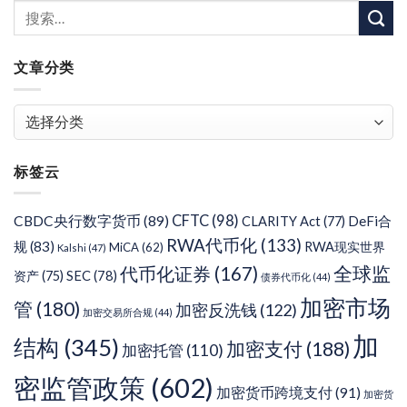
文章分类
文
章
分
标签云
类
CFTC
(98)
CBDC央行数字货币
(89)
DeFi合
CLARITY Act
(77)
RWA代币化
(133)
规
(83)
RWA现实世界
MiCA
(62)
Kalshi
(47)
代币化证券
(167)
全球监
SEC
(78)
资产
(75)
债券代币化
(44)
加密市场
管
(180)
加密反洗钱
(122)
加密交易所合规
(44)
加
结构
(345)
加密支付
(188)
加密托管
(110)
密监管政策
(602)
加密货币跨境支付
(91)
加密货