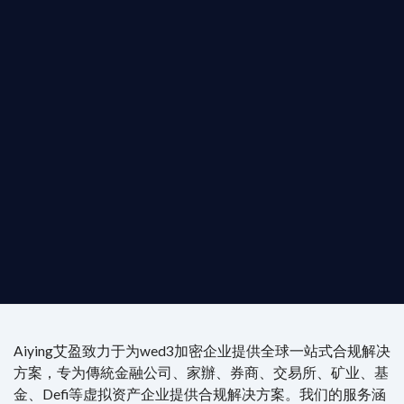
您的全球
b3 合規商業版圖
是準備在香港申請 1/4/9號牌照升級的傳統金融券
是尋求開曼加密基金設立的資產管理團隊，艾盈都將
供最專業、最高效的合規支持。
尖專家團隊：成員均擁有 ACAMS 認證反洗錢师、資
執業律師資質。
4/7 全球無時差響應：香港、迪拜、歐洲本地化團隊
時在線。
Aiying艾盈致力于为wed3加密企业提供全球一站式合规解决
方案，专为傳統金融公司、家辦、券商、交易所、矿业、基
金、Defi等虚拟资产企业提供合规解决方案。我们的服务涵