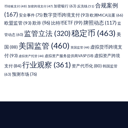
合规案例
加密银行
(63)
反洗钱
(51)
币转账支付
(48)
加密跨境支付
(47)
(167)
数字货币跨境支付
(93)
安全事件
(75)
欧洲MICA法案
(66)
牌照动态
(117)
欧盟监管
(93)
欺诈
(96)
比特币ETF
(99)
监
稳定币
(463)
监管立法
(320)
美
管动态
(60)
美国监管
(460)
虚拟货币跨境支
国
(88)
英国监管
(44)
付
(93)
虚拟资产跨境
虚拟资产服务提供商VASP
(58)
虚拟资产托管
(44)
行业观察
(361)
支付
(84)
资产代币化
(80)
韩国监管
预测市场
(76)
(63)
T AIYING