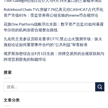
Tillis-Gallego伦理白宫介入与9月14天窗口的三重概率博弈
Robinhood Chain TVL突破7.74亿美元但CASHCAT占代币化
资产市值85%：受监管券商公链实验的meme币合规悖论
花旗One Platform战略浮出水面：数字资产总监JD如何暴露
华尔街的机构加密合规整合路线
九名民主党参议员联名要求CFTC禁止山火预测市场：纵火
激励论证如何重塑事件合约的”公共利益”审查标准
俄罗斯加密综合法9月1日生效：持牌交易所的合规双轨制与
跨境贸易豁免的制裁悖论
搜索
文章分类