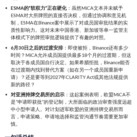
ESMA的”软权力”正在硬化
：虽然MiCA文本并未赋予
ESMA对大所牌照的直接否决权，但通过协调和意见机
制，ESMA在Binance案中展示了对成员国审批结果的实
质性影响力。这对未来中国香港、新加坡等单一监管主
体模式下的牌照审批逻辑提供了有趣的对照。
6月30日之后的过渡安排
：即使被拒，Binance还有多少
时间？MiCA允许成员国提供最多18个月的过渡期，但这
取决于各成员国自行决定。如果希腊拒批，Binance能否
在过渡期内找到替代方案（如在另一个成员国重新申
请）？还是要等到2027年CLARITY Act或其他法规提供
新的路径？
对亚洲持牌交易所的启示
：这起案例表明，欧盟MiCA不
是”申请即获批”的登记制，大所面临的政治审查强度远超
中小型申请人。对计划进军欧盟的亚洲持牌交易所而
言，申请策略、申请地选择和监管沟通节奏需要更加审
慎。