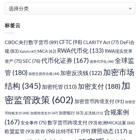
文
章
分
标签云
类
CFTC
(98)
CBDC央行数字货币
(89)
DeFi合
CLARITY Act
(77)
RWA代币化
(133)
规
(83)
RWA现实世界
MiCA
(62)
Kalshi
(47)
代币化证券
(167)
全球监
SEC
(78)
资产
(75)
债券代币化
(44)
加密市场
管
(180)
加密反洗钱
(122)
加密交易所合规
(44)
加
结构
(345)
加密支付
(188)
加密托管
(110)
密监管政策
(602)
加密货币跨境支付
(91)
加密货
合规案例
加密银行
(63)
反洗钱
(51)
币转账支付
(48)
加密跨境支付
(47)
(167)
数字货币跨境支付
(93)
安全事件
(75)
欧洲MICA法案
(66)
牌照动态
(117)
欧盟监管
(93)
欺诈
(96)
比特币ETF
(99)
监