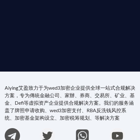
供最專業、最高效的合規支持。
尖專家團隊：成員均擁有 ACAMS 認證反洗錢师、資
執業律師資質。
4/7 全球無時差響應：香港、迪拜、歐洲本地化團隊
時在線。
Aiying艾盈致力于为wed3加密企业提供全球一站式合规解决
方案，专为傳統金融公司、家辦、券商、交易所、矿业、基
金、Defi等虚拟资产企业提供合规解决方案。我们的服务涵
盖了牌照申请收购、wed3加密支付、RBA反洗钱风控系
统、加密基金架构设立、加密税筹规划、等解决方案