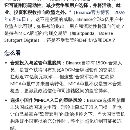
它可能削弱流动性、减少竞争和用户选择，并将活动、就
业、投资和税收推向欧盟之外。”
（
Binance官方博客，2026
年6月16日
）。这不是空洞的威胁。Binance全球3亿用户中
欧盟占比可观，如果被迫退出，用户和流动性将流向何处？
是持有MiCA牌照的合规交易所（如Bitpanda、Boerse
Stuttgart Digital），还是不受监管的DeFi协议和DEX？
怎么看
合规投入与监管审批脱钩
：Binance自称有1500+合规人
员、是首个获得阿布扎比ADGM全牌照套件的交易所、
拦截近70亿美元欺诈——但这些”合规军功章”在欧盟
MiCA审批中并未自动转化。MiCA审批不仅是技术合规
检查，更涉及政治信任和司法辖区间的监管博弈。
选择小国作为MiCA入口的策略风险
：Binance选择希腊而
非法国或德国递交申请，理论上降低了准入门槛，但也
让自己暴露在”监管套利”的政治指控之下。当大国监管机
构质疑小国审批的充分性时，整个护照化机制可能被冻
结。