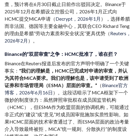
查，预计将在6月30日截止日前作出驳回决定。Binance于
2025年12月在希腊设立控股公司，2026年1月正式向
HCMC提交MiCA申请（
Decrypt，2026年1月
），选择希腊
而非法国、德国等主要金融中心，其联合CEO Richard Teng
的理由是希腊”劳动力素质和安全状况”更具优势（
Reuters，
2026年2月
）。
Binance的”双层审查”之争：HCMC批准了，谁在拦？
Binance在Reuters报道后发布的官方声明中明确了一个关键
事实：
“我们的理解是，HCMC已完成对申请的审查，并认
为其符合MiCA要求。我们的理解也是，该申请受到了欧洲
证券和市场管理局（ESMA）层面的审查。”
（
Binance官方
博客，2026年6月16日
）。这段话暗示了MiCA框架下一个
微妙的制度张力：虽然牌照审批权在成员国监管机构
（HCMC），但ESMA作为欧盟层面的协调机构，可能通过
非正式的”建议”或”意见”对成员国审批施加实质性影响。如
果HCMC层面的技术审查通过了、而ESMA层面的政治考量
介入导致最终被拒，MiCA”统一规则、分散执行”的制度设