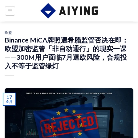
Skip
to
content
欧盟
Binance MiCA牌照遭希腊监管否决在即：
欧盟加密监管「非自动通行」的现实一课
——300M用户面临7月退欧风险，合规投
入不等于监管绿灯
17
6 月