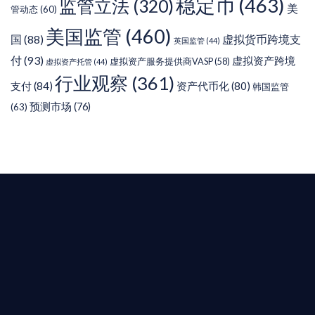
稳定币
(463)
监管立法
(320)
美
管动态
(60)
美国监管
(460)
虚拟货币跨境支
国
(88)
英国监管
(44)
付
(93)
虚拟资产跨境
虚拟资产服务提供商VASP
(58)
虚拟资产托管
(44)
行业观察
(361)
支付
(84)
资产代币化
(80)
韩国监管
预测市场
(76)
(63)
T AIYING
您的全球
b3 合規商業版圖
是準備在香港申請 1/4/9號牌照升級的傳統金融券
是尋求開曼加密基金設立的資產管理團隊，艾盈都將