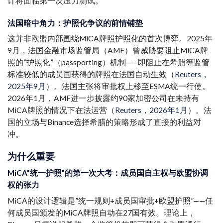
计将面临第一次压力测试。
法国暗中角力：护照化争议的前情铺垫
这并非欧盟内部围绕MiCA牌照护照化的首次博弈。2025年
9月，法国金融市场监管局（AMF）曾威胁要阻止MiCA牌
照的”护照化”（passporting）机制——即阻止在希腊等监管
标准较低的成员国获得的牌照在法国自动生效（
Reuters，
2025年9月
）。法国主张将审批权上移至ESMA统一行使。
2026年1月，AMF进一步披露约90家加密公司在未持有
MiCA牌照的情况下在法运营（
Reuters，2026年1月
）。法
国的立场与Binance选择希腊的策略形成了直接的利益对
冲。
为什么重要
MiCA”统一护照”的第一次大考：成员国自主权与欧盟协调
权的张力
MiCA的设计逻辑是”统一规则+成员国审批+欧盟护照”——任
何成员国颁发的MiCA牌照自动在27国有效。理论上，