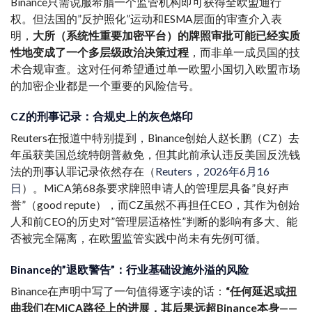
Binance只需说服希腊一个监管机构即可获得全欧盟通行
权。但法国的”反护照化”运动和ESMA层面的审查介入表
明，
大所（系统性重要加密平台）的牌照审批可能已经实质
性地变成了一个多层级政治决策过程
，而非单一成员国的技
术合规审查。这对任何希望通过单一欧盟小国切入欧盟市场
的加密企业都是一个重要的风险信号。
CZ的刑事记录：合规史上的灰色烙印
Reuters在报道中特别提到，Binance创始人赵长鹏（CZ）去
年虽获美国总统特朗普赦免，但其此前承认违反美国反洗钱
法的刑事认罪记录依然存在（
Reuters，2026年6月16
日
）。MiCA第68条要求牌照申请人的管理层具备”良好声
誉”（good repute），而CZ虽然不再担任CEO，其作为创始
人和前CEO的历史对”管理层适格性”判断的影响有多大、能
否被完全隔离，在欧盟监管实践中尚未有先例可循。
Binance的”退欧警告”：行业基础设施外溢的风险
Binance在声明中写了一句值得逐字读的话：
“任何延迟或扭
曲我们在MiCA路径上的进展，其后果远超Binance本身——