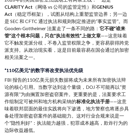
CLARITY Act
（网络 vs 公司的监管定性）和
GENIUS
Act
（稳定币框架），试图从结构上重塑监管边界；另一边
是 SEC 和 CFTC 通过执法和规则制定推进的”事实监管”。而
Gooden-Gottheimer 法案走了一条不同的路：
它不碰”谁来
管”这个根本问题，只在”执法有效性”上做文章
——这意味着
它不触发党派分歧，不卷入监管权限之争，更容易获得跨党
派支持。从政治现实看，这是目前最容易在国会通过的加密
相关法案之一。
“110亿美元”的数字将改变执法优先级
FBI 报告的110亿美元损失数据将成为未来所有加密执法辩
论的核心引用。当数字达到这个量级，DOJ 不可能再以”资
源有限”为由搁置加密盗窃案件。更重要的是，法案要求工
作组制定可被州和地方机构采纳的
标准化执法手册
——这意
味着联邦层面的最佳实践将向下渗透，地方警察也将逐步具
备处理加密盗窃案件的基础能力。这对行业合规来说是一
个”隐性利好”：执法能力越强，犯罪成本越高，欺诈行为的
边际收益越低。