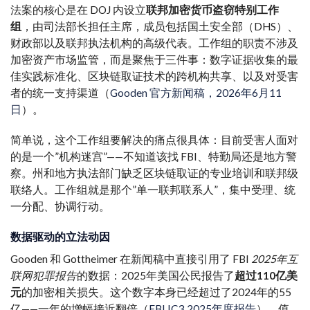
法案的核心是在 DOJ 内设立
联邦加密货币盗窃特别工作
组
，由司法部长担任主席，成员包括国土安全部（DHS）、
财政部以及联邦执法机构的高级代表。工作组的职责不涉及
加密资产市场监管，而是聚焦于三件事：数字证据收集的最
佳实践标准化、区块链取证技术的跨机构共享、以及对受害
者的统一支持渠道（
Gooden 官方新闻稿，2026年6月11
日
）。
简单说，这个工作组要解决的痛点很具体：目前受害人面对
的是一个”机构迷宫”——不知道该找 FBI、特勤局还是地方警
察。州和地方执法部门缺乏区块链取证的专业培训和联邦级
联络人。工作组就是那个”单一联邦联系人”，集中受理、统
一分配、协调行动。
数据驱动的立法动因
Gooden 和 Gottheimer 在新闻稿中直接引用了 FBI
2025年互
联网犯罪报告
的数据：2025年美国公民报告了
超过110亿美
元
的加密相关损失。这个数字本身已经超过了2024年的55
亿——一年的增幅接近翻倍（
FBI IC3 2025年度报告
）。值