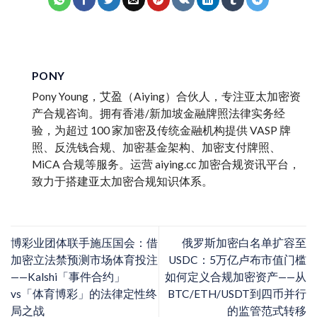
PONY
Pony Young，艾盈（Aiying）合伙人，专注亚太加密资
产合规咨询。拥有香港/新加坡金融牌照法律实务经
验，为超过 100 家加密及传统金融机构提供 VASP 牌
照、反洗钱合规、加密基金架构、加密支付牌照、
MiCA 合规等服务。运营 aiying.cc 加密合规资讯平台，
致力于搭建亚太加密合规知识体系。
博彩业团体联手施压国会：借
俄罗斯加密白名单扩容至
加密立法禁预测市场体育投注
USDC：5万亿卢布市值门槛
——Kalshi「事件合约」
如何定义合规加密资产——从
vs「体育博彩」的法律定性终
BTC/ETH/USDT到四币并行
局之战
的监管范式转移