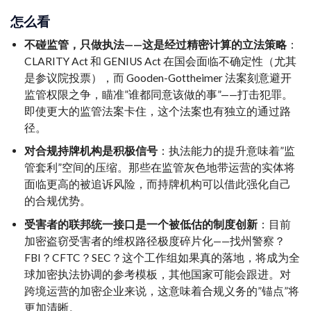
怎么看
不碰监管，只做执法——这是经过精密计算的立法策略
：
CLARITY Act 和 GENIUS Act 在国会面临不确定性（尤其
是参议院投票），而 Gooden-Gottheimer 法案刻意避开
监管权限之争，瞄准”谁都同意该做的事”——打击犯罪。
即使更大的监管法案卡住，这个法案也有独立的通过路
径。
对合规持牌机构是积极信号
：执法能力的提升意味着”监
管套利”空间的压缩。那些在监管灰色地带运营的实体将
面临更高的被追诉风险，而持牌机构可以借此强化自己
的合规优势。
受害者的联邦统一接口是一个被低估的制度创新
：目前
加密盗窃受害者的维权路径极度碎片化——找州警察？
FBI？CFTC？SEC？这个工作组如果真的落地，将成为全
球加密执法协调的参考模板，其他国家可能会跟进。对
跨境运营的加密企业来说，这意味着合规义务的”锚点”将
更加清晰。