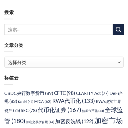
搜索
文章分类
文
章
分
标签云
类
CFTC
(98)
CBDC央行数字货币
(89)
DeFi合
CLARITY Act
(77)
RWA代币化
(133)
规
(83)
RWA现实世界
MiCA
(62)
Kalshi
(47)
代币化证券
(167)
全球监
SEC
(78)
资产
(75)
债券代币化
(44)
加密市场
管
(180)
加密反洗钱
(122)
加密交易所合规
(44)