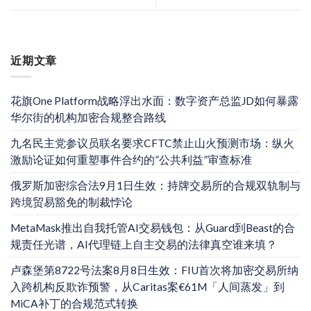
近期文章
花旗One Platform战略浮出水面：数字资产总监JD如何暴露
华尔街的机构加密合规整合路线
九名民主党参议员联名要求CFTC禁止山火预测市场：纵火
激励论证如何重塑事件合约的”公共利益”审查标准
俄罗斯加密综合法9月1日生效：持牌交易所的合规双轨制与
跨境贸易豁免的制裁悖论
MetaMask推出自我托管AI交易钱包：从Guard到Beast的合
规责任光谱，AI代理链上自主交易的法律真空谁来填？
卢森堡第8722号法案8月8日生效：FIU首次将加密交易所纳
入跨机构反欺诈预警，从Caritas案€61M「人间蒸发」到
MiCA补丁的合规范式转换