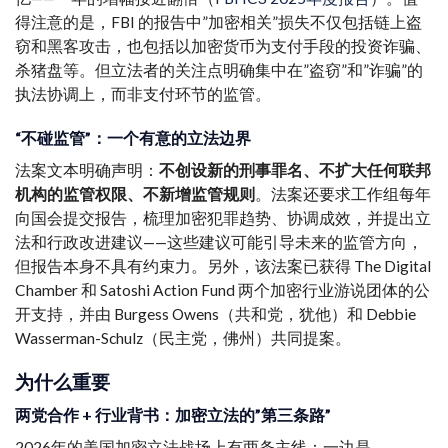
得注意的是，FBI 的报告中”加密相关”损失不仅包括链上盗
窃和黑客攻击，也包括以加密货币为支付手段的投资诈骗、
杀猪盘等。但立法者的关注点明确集中在”盗窃”和”诈骗”的
执法协调上，而非支付环节的监管。
“不碰监管”：一个有意的立法边界
法案文本明确声明：
不创设新的刑事罪名、不扩大任何联邦
机构的监管权限、不新增监管规则
。法案还要求工作组每年
向国会提交报告，梳理加密犯罪趋势、协调成效，并提出立
法和行政改进建议——这些建议可能引导未来的监管方向，
但报告本身不具有约束力。另外，该法案已获得 The Digital
Chamber 和 Satoshi Action Fund 两个加密行业游说团体的公
开支持，并由 Burgess Owens（共和党，犹他）和 Debbie
Wasserman-Schulz（民主党，佛州）共同提案。
为什么重要
两党合作 + 行业背书：加密立法的”第三条路”
2026年的美国加密立法战场上有两条主线：一边是