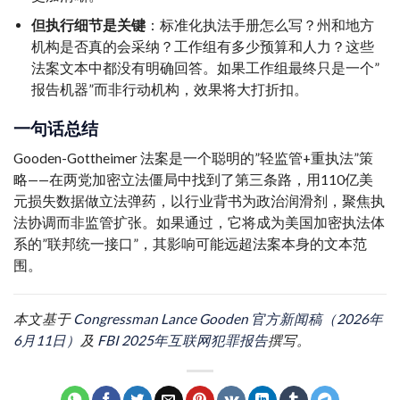
但执行细节是关键
：标准化执法手册怎么写？州和地方
机构是否真的会采纳？工作组有多少预算和人力？这些
法案文本中都没有明确回答。如果工作组最终只是一个”
报告机器”而非行动机构，效果将大打折扣。
一句话总结
Gooden-Gottheimer 法案是一个聪明的”轻监管+重执法”策
略——在两党加密立法僵局中找到了第三条路，用110亿美
元损失数据做立法弹药，以行业背书为政治润滑剂，聚焦执
法协调而非监管扩张。如果通过，它将成为美国加密执法体
系的”联邦统一接口”，其影响可能远超法案本身的文本范
围。
本文基于
Congressman Lance Gooden 官方新闻稿（2026年
6月11日）
及
FBI 2025年互联网犯罪报告
撰写。