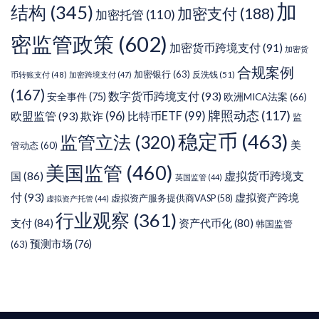
加
结构
(345)
加密支付
(188)
加密托管
(110)
密监管政策
(602)
加密货币跨境支付
(91)
加密货
合规案例
加密银行
(63)
反洗钱
(51)
币转账支付
(48)
加密跨境支付
(47)
(167)
数字货币跨境支付
(93)
安全事件
(75)
欧洲MICA法案
(66)
牌照动态
(117)
欧盟监管
(93)
欺诈
(96)
比特币ETF
(99)
监
稳定币
(463)
监管立法
(320)
美
管动态
(60)
美国监管
(460)
虚拟货币跨境支
国
(86)
英国监管
(44)
付
(93)
虚拟资产跨境
虚拟资产服务提供商VASP
(58)
虚拟资产托管
(44)
行业观察
(361)
支付
(84)
资产代币化
(80)
韩国监管
预测市场
(76)
(63)