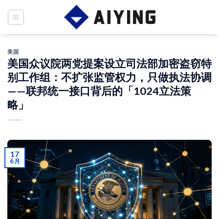
Skip
to
content
美国
美国众议院两党提案设立司法部加密盗窃特
别工作组：不扩张监管权力，只做执法协调
——联邦统一接口背后的「1024立法策
略」
17
6 月