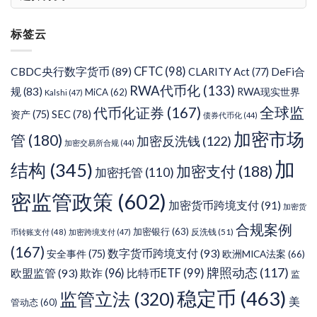
章
分
标签云
类
CFTC
(98)
CBDC央行数字货币
(89)
DeFi合
CLARITY Act
(77)
RWA代币化
(133)
规
(83)
RWA现实世界
MiCA
(62)
Kalshi
(47)
代币化证券
(167)
全球监
SEC
(78)
资产
(75)
债券代币化
(44)
加密市场
管
(180)
加密反洗钱
(122)
加密交易所合规
(44)
加
结构
(345)
加密支付
(188)
加密托管
(110)
密监管政策
(602)
加密货币跨境支付
(91)
加密货
合规案例
加密银行
(63)
反洗钱
(51)
币转账支付
(48)
加密跨境支付
(47)
(167)
数字货币跨境支付
(93)
安全事件
(75)
欧洲MICA法案
(66)
牌照动态
(117)
欧盟监管
(93)
欺诈
(96)
比特币ETF
(99)
监
稳定币
(463)
监管立法
(320)
美
管动态
(60)