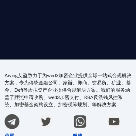
尖專家團隊：成員均擁有 ACAMS 認證反洗錢师、資
執業律師資質。
4/7 全球無時差響應：香港、迪拜、歐洲本地化團隊
時在線。
Aiying艾盈致力于为wed3加密企业提供全球一站式合规解决
方案，专为傳統金融公司、家辦、券商、交易所、矿业、基
金、Defi等虚拟资产企业提供合规解决方案。我们的服务涵
盖了牌照申请收购、wed3加密支付、RBA反洗钱风控系
统、加密基金架构设立、加密税筹规划、等解决方案
菜單
服務