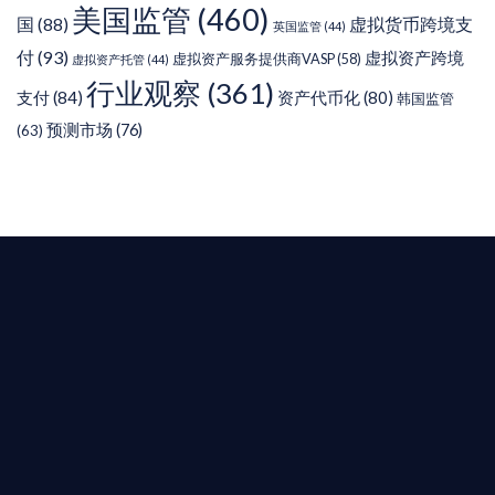
美国监管
(460)
虚拟货币跨境支
国
(88)
英国监管
(44)
付
(93)
虚拟资产跨境
虚拟资产服务提供商VASP
(58)
虚拟资产托管
(44)
行业观察
(361)
支付
(84)
资产代币化
(80)
韩国监管
预测市场
(76)
(63)
T AIYING
您的全球
b3 合規商業版圖
是準備在香港申請 1/4/9號牌照升級的傳統金融券
是尋求開曼加密基金設立的資產管理團隊，艾盈都將
供最專業、最高效的合規支持。