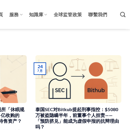
頁
服務
知識庫
全球监管政策
聯繫我們
24
7 月
交易所「休眠规
泰国SEC对Bitkub提起刑事指控：$5080
—亿收购的
万被盗隐瞒半年，前董事个人担责——
待售资产？
「预防挤兑」能成为虚假申报的抗辩理由
吗？