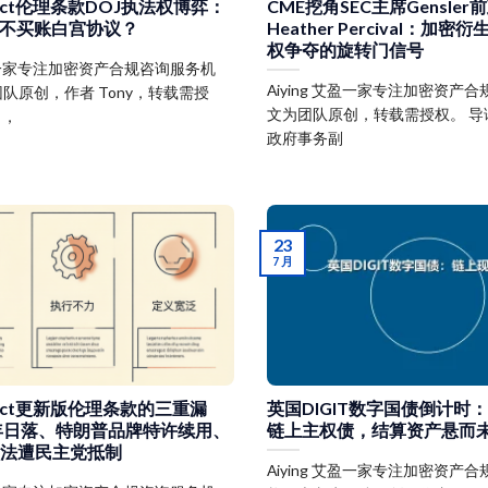
Y Act伦理条款DOJ执法权博弈：
CME挖角SEC主席Gensle
不买账白宫协议？
Heather Percival：加
权争夺的旋转门信号
 艾盈一家专注加密资产合规咨询服务机
Aiying 艾盈一家专注加密资产
队原创，作者 Tony，转载需授
文为团队原创，转载需授权。 导语：
日，
政府事务副
23
7 月
Y Act更新版伦理条款的三重漏
英国DIGIT数字国债倒计时
9年日落、特朗普品牌特许续用、
链上主权债，结算资产悬而
执法遭民主党抵制
Aiying 艾盈一家专注加密资产