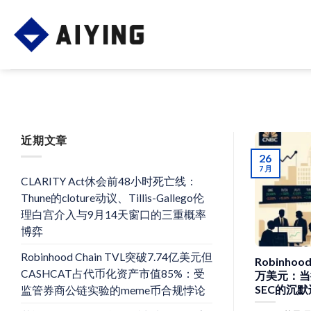
Skip
to
content
近期文章
26
7 月
CLARITY Act休会前48小时死亡线：
Thune的cloture动议、Tillis-Gallego伦
理白宫介入与9月14天窗口的三重概率
博弈
Robinhood Chain TVL突破7.74亿美元但
Robinhoo
CASHCAT占代币化资产市值85%：受
万美元：当
SEC的沉
监管券商公链实验的meme币合规悖论