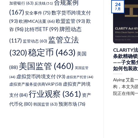
合规案例
加密银行
(63)
反洗钱
(51)
24
7 月
(167)
数字货币跨境支付
安全事件
(75)
(93)
欧盟监管
(93)
欺
欧洲MICA法案
(66)
牌照动态
诈
(96)
比特币ETF
(99)
监管立法
(117)
监管动态
(60)
CLARIT
稳定币
(463)
(320)
美国
条款精确锁
——子女豁
美国监管
(460)
(88)
如何包装政
英国监管
虚拟货币跨境支付
(93)
(44)
虚拟资产托管
(44)
Aiying
虚拟资产跨境
虚拟资产服务提供商VASP
(58)
构，本文为团
行业观察
(361)
院正在传阅一
支付
(84)
资产
代币化
(80)
预测市场
(76)
韩国监管
(63)