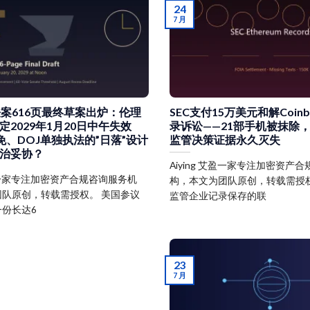
24
7 月
Y法案616页最终草案出炉：伦理
SEC支付15万美元和解Coin
定2029年1月20日中午失效
录诉讼——21部手机被抹除，G
免、DOJ单独执法的”日落”设计
监管决策证据永久灭失
治妥协？
Aiying 艾盈一家专注加密资产
 艾盈一家专注加密资产合规咨询服务机
构，本文为团队原创，转载需授权
队原创，转载需授权。 美国参议
监管企业记录保存的联
份长达6
23
7 月