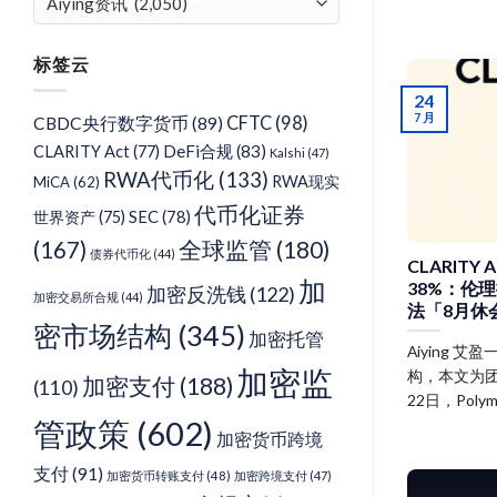
章
分
标签云
类
24
7 月
CFTC
(98)
CBDC央行数字货币
(89)
DeFi合规
(83)
CLARITY Act
(77)
Kalshi
(47)
RWA代币化
(133)
RWA现实
MiCA
(62)
代币化证券
SEC
(78)
世界资产
(75)
(167)
全球监管
(180)
债券代币化
(44)
CLARIT
加
38%：伦
加密反洗钱
(122)
加密交易所合规
(44)
法「8月休
密市场结构
(345)
加密托管
Aiying
加密监
构，本文为团
加密支付
(188)
(110)
22日，Poly
管政策
(602)
加密货币跨境
支付
(91)
加密货币转账支付
(48)
加密跨境支付
(47)