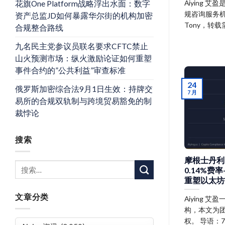
Aiying 
花旗One Platform战略浮出水面：数字
规咨询服务
资产总监JD如何暴露华尔街的机构加密
Tony，转
合规整合路线
九名民主党参议员联名要求CFTC禁止
山火预测市场：纵火激励论证如何重塑
事件合约的”公共利益”审查标准
24
俄罗斯加密综合法9月1日生效：持牌交
7 月
易所的合规双轨制与跨境贸易豁免的制
裁悖论
搜索
摩根士丹利
0.14%费
重塑以太坊
文章分类
Aiying
构，本文为团
权。 导语：7
文