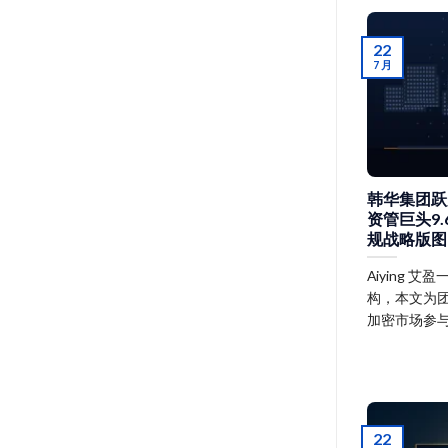
22
7 月
韩华集团跃升
资管巨头9
规战略版图
Aiying
构，本文为团
加密市场参
22