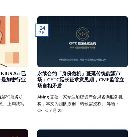
24
7 月
NIUS Act已
永续合约「身份危机」蔓延传统能源市
ct是加密行业
场：CFTC延长征求意见期，CME监管立
场自相矛盾
合规咨询服务机
Aiying 艾盈一家专注加密资产合规咨询服务机
。 上周我写
构，本文为团队原创，转载需授权。 导语：
CFTC 7 月 23