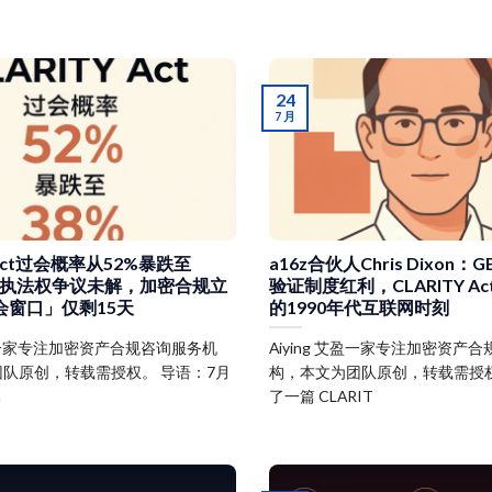
24
7 月
Y Act过会概率从52%暴跌至
a16z合伙人Chris Dixon：GE
理执法权争议未解，加密合规立
验证制度红利，CLARITY A
会窗口」仅剩15天
的1990年代互联网时刻
 艾盈一家专注加密资产合规咨询服务机
Aiying 艾盈一家专注加密资产
队原创，转载需授权。 导语：7月
构，本文为团队原创，转载需授权
m
了一篇 CLARIT