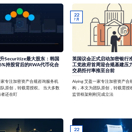
22
7 月
Securitize最大股东：韩国
英国议会正式启动加密银行
.6%持股背后的RWA代币化合
工党政府首周迎合规基建压力
交易拒付率推至台前
 艾盈一家专注加密资产合规咨询服务机
Aiying 艾盈一家专注加密资产
队原创，转载需授权。 当大多数
构，本文为团队原创，转载需授权
与者还在盯
监管框架刚刚完成立法
22