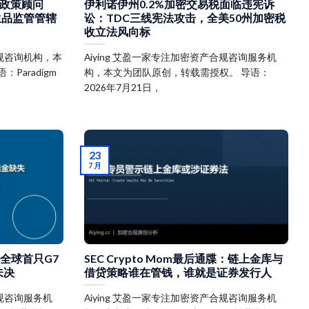
r前政策顾问
伊利诺伊州0.2%加密交易税面临违宪诉
密衍生品监管管辖
讼：TDC三线宪法攻击，全美50州加密税
收立法风向标
合规咨询机构，本
Aiying 艾盈一家专注加密资产合规咨询服务机
Paradigm
构，本文为团队原创，转载需授权。 导语：
2026年7月21日，
23
7 月
：全球首只G7
SEC Crypto Mom最后通牒：链上金库与
未决
借贷策略谁在管钱，谁就是证券发行人
合规咨询服务机
Aiying 艾盈一家专注加密资产合规咨询服务机