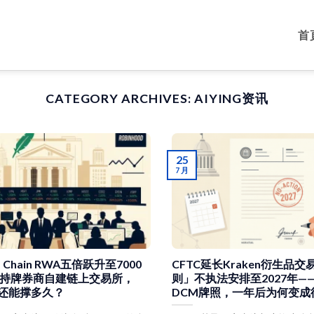
首
CATEGORY ARCHIVES:
AIYING资讯
25
7 月
d Chain RWA五倍跃升至7000
CFTC延长Kraken衍生品
持牌券商自建链上交易所，
则」不执法安排至2027年—
默还能撑多久？
DCM牌照，一年后为何变成