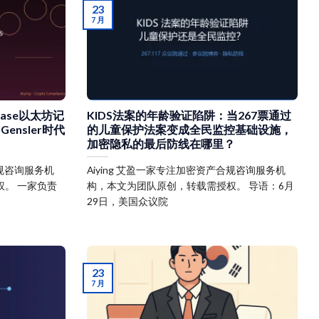
23
7 月
base以太坊记
KIDS法案的年龄验证陷阱：当267票通过
ensler时代
的儿童保护法案变成全民监控基础设施，
加密隐私的最后防线在哪里？
合规咨询服务机
Aiying 艾盈一家专注加密资产合规咨询服务机
。 一家负责
构，本文为团队原创，转载需授权。 导语：6月
29日，美国众议院
23
7 月