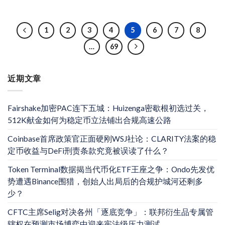
1
2
3
4
5
6
7
8
…
69
近期文章
Fairshake加密PAC连下五城：Huizenga密歇根初选过关，
512K献金如何为稳定币立法铺出合规高速公路
Coinbase首席政策官正面硬刚WSJ社论：CLARITY法案的稳
定币收益与DeFi刑责条款究竟被误读了什么？
Token Terminal数据揭当代币化ETF王座之争：Ondo先发优
势遭遇Binance围猎，创始人出局后的合规护城河还剩多
少？
CFTC主席Selig对决各州「逐底竞争」：联邦衍生品专属管
辖权在预测市场博弈中迎来宪法级压力测试