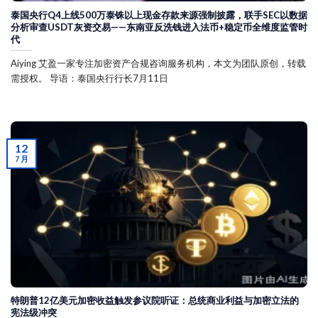
泰国央行Q4上线500万泰铢以上现金存款来源强制披露，联手SEC以数据
分析审查USDT灰资交易——东南亚反洗钱进入法币+稳定币全维度监管时
代
Aiying 艾盈一家专注加密资产合规咨询服务机构，本文为团队原创，转载
需授权。 导语：泰国央行行长7月11日
12
7 月
特朗普12亿美元加密收益触发参议院听证：总统商业利益与加密立法的
宪法级冲突