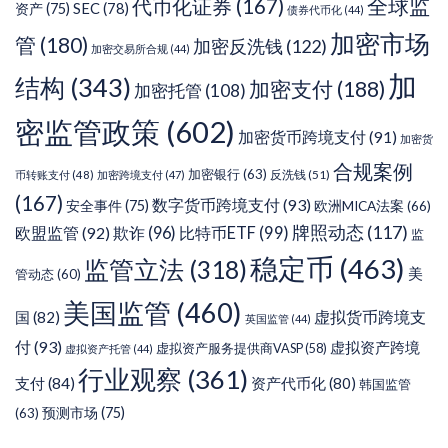
代币化证券
(167)
全球监
SEC
(78)
资产
(75)
债券代币化
(44)
加密市场
管
(180)
加密反洗钱
(122)
加密交易所合规
(44)
加
结构
(343)
加密支付
(188)
加密托管
(108)
密监管政策
(602)
加密货币跨境支付
(91)
加密货
合规案例
加密银行
(63)
反洗钱
(51)
币转账支付
(48)
加密跨境支付
(47)
(167)
数字货币跨境支付
(93)
安全事件
(75)
欧洲MICA法案
(66)
牌照动态
(117)
欧盟监管
(92)
欺诈
(96)
比特币ETF
(99)
监
稳定币
(463)
监管立法
(318)
美
管动态
(60)
美国监管
(460)
虚拟货币跨境支
国
(82)
英国监管
(44)
付
(93)
虚拟资产跨境
虚拟资产服务提供商VASP
(58)
虚拟资产托管
(44)
行业观察
(361)
支付
(84)
资产代币化
(80)
韩国监管
预测市场
(75)
(63)