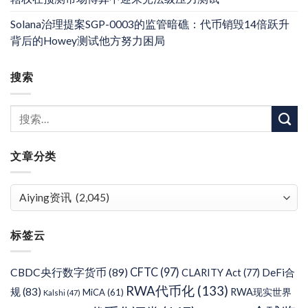
Solana治理提案SGP-0003的监管暗礁：代币销毁14倍跃升
背后的Howey测试他方努力困局
搜索
文章分类
文
章
分
标签云
类
CFTC
(97)
CBDC央行数字货币
(89)
DeFi合
CLARITY Act
(77)
RWA代币化
(133)
规
(83)
RWA现实世界
MiCA
(61)
Kalshi
(47)