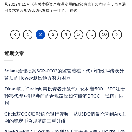
从2022年11月《有关虚拟资产在港发展的政策宣言》发布至今，符合港
府要求的合规Web3已发展了一年半。 在这
1
2
3
4
5
…
10
近期文章
Solana治理提案SGP-0003的监管暗礁：代币销毁14倍跃升
背后的Howey测试他方努力困局
Dinari联手Circle向美投资者开放代币化标普500：SEC注册
转移代理+持牌券商的合规路径如何破解DTCC「黑箱」困
局
Circle获OCC联邦信托银行牌照：从USDC储备托管到Arc主
网的稳定币合规基建三重升维
BlackRock将3110亿美元欧洲货币基金搬上链：UCITS「份