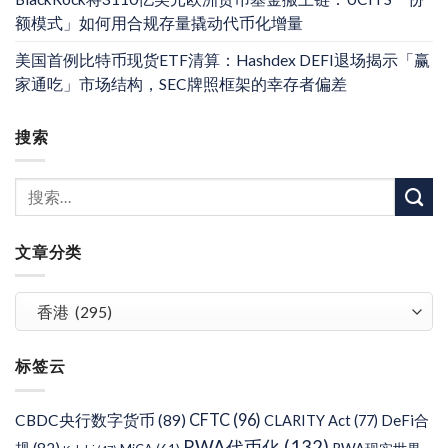
额模式」如何用合规存量撬动代币化增量
美国首例比特币现货ETF清算：Hashdex DEFI退场揭示「赢
家通吃」市场结构，SEC牌照框架的幸存者偏差
搜索
文章分类
文
章
分
标签云
类
CFTC
(96)
CBDC央行数字货币
(89)
DeFi合
CLARITY Act
(77)
RWA代币化
(132)