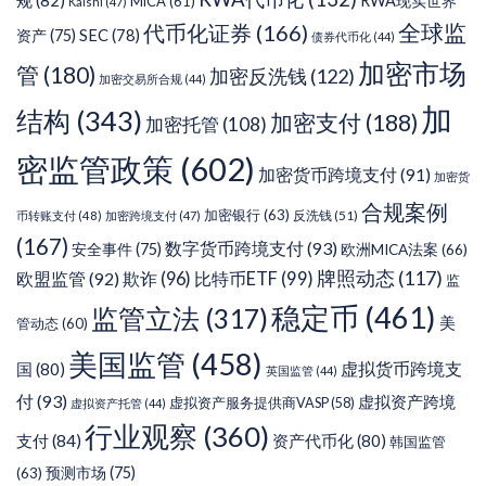
规
(82)
RWA现实世界
MiCA
(61)
Kalshi
(47)
代币化证券
(166)
全球监
SEC
(78)
资产
(75)
债券代币化
(44)
加密市场
管
(180)
加密反洗钱
(122)
加密交易所合规
(44)
加
结构
(343)
加密支付
(188)
加密托管
(108)
密监管政策
(602)
加密货币跨境支付
(91)
加密货
合规案例
加密银行
(63)
反洗钱
(51)
币转账支付
(48)
加密跨境支付
(47)
(167)
数字货币跨境支付
(93)
安全事件
(75)
欧洲MICA法案
(66)
牌照动态
(117)
欧盟监管
(92)
欺诈
(96)
比特币ETF
(99)
监
稳定币
(461)
监管立法
(317)
美
管动态
(60)
美国监管
(458)
虚拟货币跨境支
国
(80)
英国监管
(44)
付
(93)
虚拟资产跨境
虚拟资产服务提供商VASP
(58)
虚拟资产托管
(44)
行业观察
(360)
支付
(84)
资产代币化
(80)
韩国监管
预测市场
(75)
(63)